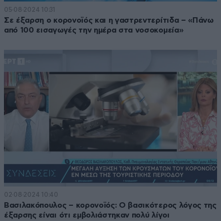
05·08·2024 10:31
Σε έξαρση ο κορονοϊός και η γαστρεντερίτιδα – «Πάνω
από 100 εισαγωγές την ημέρα στα νοσοκομεία»
02·08·2024 10:40
Βασιλακόπουλος – κορονοϊός: Ο βασικότερος λόγος της
έξαρσης είναι ότι εμβολιάστηκαν πολύ λίγοι