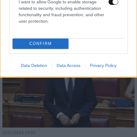
I want to allow Google to enable storage
related to security, including authentication
23·07·2024 16:07
functionality and fraud prevention, and other
Έσπασαν τα ισόβια για γυναικοκτονία επειδή δεν είχε
user protection.
ληφθεί πρωτόδικα υπόψη «το στρες κατά την περίοδο
της καραντίνας για την COVID»
CONFIRM
Data Deletion
Data Access
Privacy Policy
23·07·2024 09:23