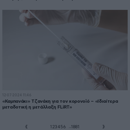
12·07·2024 11:46
«Καμπανάκι» Τζανάκη για τον κορονοϊό – «Ιδιαίτερα
μεταδοτική η μετάλλαξη FLiRT»
...
1
2
3
4
5
6
7
1881