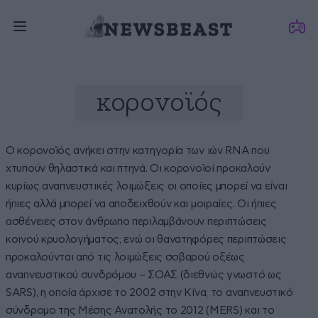
κορονοϊός
Ο κορονοϊός ανήκει στην κατηγορία των ιών RNA που
χτυπούν θηλαστικά και πτηνά. Οι κορονοϊοί προκαλούν
κυρίως αναπνευστικές λοιμώξεις οι οποίες μπορεί να είναι
ήπιες αλλά μπορεί να αποδειχθούν και μοιραίες. Οι ήπιες
ασθένειες στον άνθρωπο περιλαμβάνουν περιπτώσεις
κοινού κρυολογήματος, ενώ οι θανατηφόρες περιπτώσεις
προκαλούνται από τις λοιμώξεις σοβαρού οξέως
αναπνευστικού συνδρόμου – ΣΟΑΣ (διεθνώς γνωστό ως
SARS), η οποία άρχισε το 2002 στην Κίνα, το αναπνευστικό
σύνδρομο της Μέσης Ανατολής το 2012 (MERS) και το