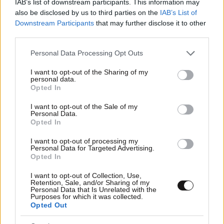
IAB’s list of downstream participants. This information may
also be disclosed by us to third parties on the
IAB’s List of
Downstream Participants
that may further disclose it to other
third parties.
Please note that this website/app uses one or more Google
Personal Data Processing Opt Outs
services and may gather and store information including but
25·07·2024 16:44
not limited to your visit or usage behaviour. You may click to
I want to opt-out of the Sharing of my
ΕΟΔΥ: 35 νέοι θάνατοι ασθενών με κορονοϊό, 788
personal data.
grant or deny consent to Google and its third-party tags to
εισαγωγές και 17 διασωληνωμένοι την τελευταία
Opted In
εβδομάδα
use your data for below specified purposes in below Google
consent section.
I want to opt-out of the Sale of my
Personal Data.
Opted In
I want to opt-out of processing my
Personal Data for Targeted Advertising.
Opted In
I want to opt-out of Collection, Use,
Retention, Sale, and/or Sharing of my
Personal Data that Is Unrelated with the
Purposes for which it was collected.
Opted Out