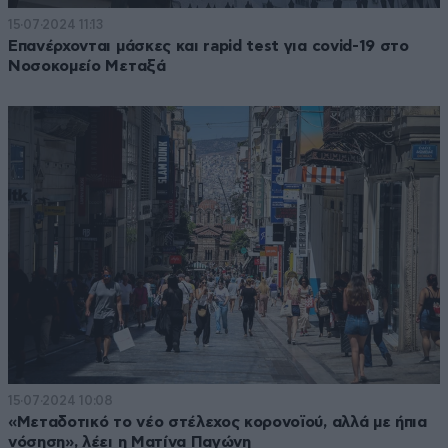
15·07·2024 11:13
Επανέρχονται μάσκες και rapid test για covid-19 στο
Νοσοκομείο Μεταξά
15·07·2024 10:08
«Μεταδοτικό το νέο στέλεχος κορονοϊού, αλλά με ήπια
νόσηση», λέει η Ματίνα Παγώνη