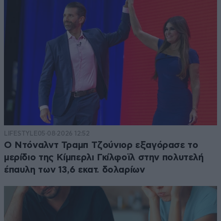
LIFESTYLE
05·08·2026 12:52
Ο Ντόναλντ Τραμπ Τζούνιορ εξαγόρασε το
μερίδιο της Κίμπερλι Γκίλφοϊλ στην πολυτελή
έπαυλη των 13,6 εκατ. δολαρίων