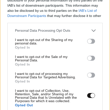
disclosure of your personal information by third parties on the
ΜyFata....εαν ειχε οντως στοχο τη φοροδιαφυγη....δεν
IAB’s list of downstream participants. This information may
θα ηθελε ντε και καλα ενα συγκεκριμενο
also be disclosed by us to third parties on the
IAB’s List of
προγραμμα...μιας συγκεκριμενης εταιρειας για να
Downstream Participants
that may further disclose it to other
δουλευει σωστα! Αν θελαν να παταξουν τη
third parties.
φοροδιαφυγη θα κατεβαζαν το ΦΠΑ στο 10% και
Please note that this website/app uses one or more Google
Personal Data Processing Opt Outs
μετα δεν θα συμφερε κανεναν να φοροδιαφευγει!
services and may gather and store information including but
Αλλα οκ...τι ξερει ολος ο αλλος ο πλανητης!Εδω
not limited to your visit or usage behaviour. You may click to
I want to opt-out of the Sharing of my
εχουμε τους πιο πλουσιους εφοριακους...αυτοι κατι
personal data.
grant or deny consent to Google and its third-party tags to
Opted In
θα ξερουν!
use your data for below specified purposes in below Google
consent section.
I want to opt-out of the Sale of my
Απαντήστε
0
0
Personal Data.
Opted In
I want to opt-out of processing my
Personal Data for Targeted Advertising.
Opted In
I want to opt-out of Collection, Use,
Retention, Sale, and/or Sharing of my
Personal Data that Is Unrelated with the
Purposes for which it was collected.
Opted Out