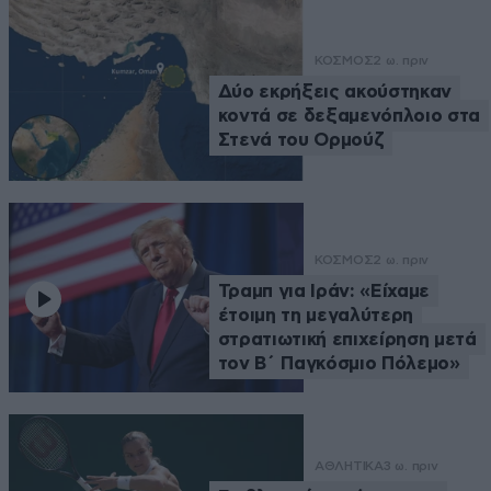
ΚΟΣΜΟΣ
2 ω. πριν
Δύο εκρήξεις ακούστηκαν
κοντά σε δεξαμενόπλοιο στα
Στενά του Ορμούζ
ΚΟΣΜΟΣ
2 ω. πριν
Τραμπ για Ιράν: «Είχαμε
έτοιμη τη μεγαλύτερη
στρατιωτική επιχείρηση μετά
τον Β΄ Παγκόσμιο Πόλεμο»
ΑΘΛΗΤΙΚΑ
3 ω. πριν