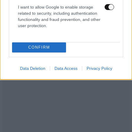
I want to allow Google to enable storage
related to security, including authentication
functionality and fraud prevention, and other
user protection.
ΕΛΛΑΔΑ
05·08·2026 21:24
«Κάηκε το σπίτι μας στην Ελλάδα λίγο πριν
μετακομίσουμε»: Απαρηγόρητη η οικογένεια
CONFIRM
από τη Βρετανία που είδε το όνειρο ζωής να
γίνεται στάχτη
Data Deletion
Data Access
Privacy Policy