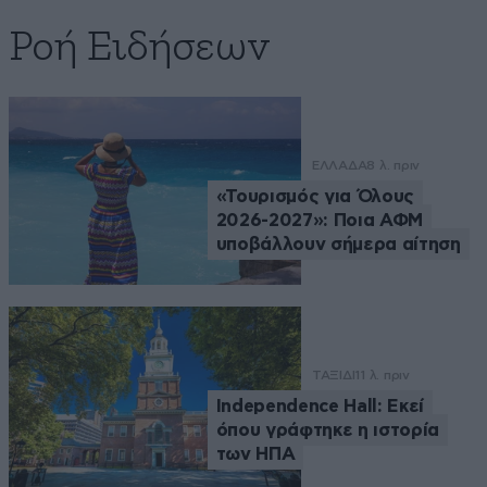
Ροή Ειδήσεων
ΕΛΛΑΔΑ
8 λ. πριν
«Τουρισμός για Όλους
2026-2027»: Ποια ΑΦΜ
υποβάλλουν σήμερα αίτηση
ΤΑΞΙΔΙ
11 λ. πριν
Independence Hall: Εκεί
όπου γράφτηκε η ιστορία
των ΗΠΑ