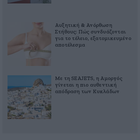
Αυξητική & Ανόρθωση
Στήθους: Πώς συνδυάζονται
για το τέλειο, εξατομικευμένο
αποτέλεσμα
Με τη SEAJETS, η Αμοργός
γίνεται η πιο αυθεντική
απόδραση των Κυκλάδων