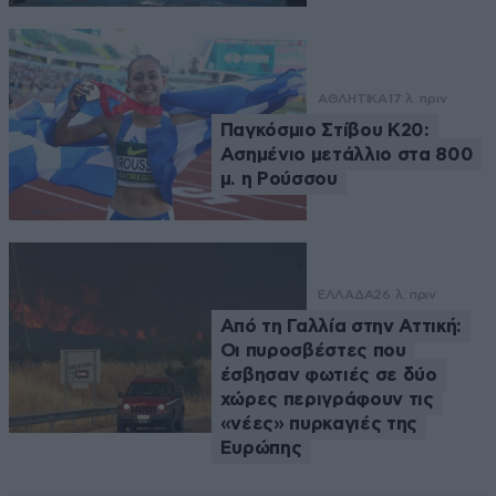
ΑΘΛΗΤΙΚΑ
17 λ. πριν
Παγκόσμιο Στίβου Κ20:
Ασημένιο μετάλλιο στα 800
μ. η Ρούσσου
ΕΛΛΑΔΑ
26 λ. πριν
Από τη Γαλλία στην Αττική:
Οι πυροσβέστες που
έσβησαν φωτιές σε δύο
χώρες περιγράφουν τις
«νέες» πυρκαγιές της
Ευρώπης