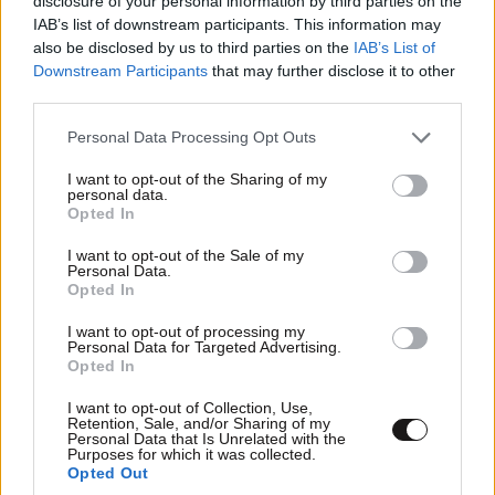
disclosure of your personal information by third parties on the
IAB’s list of downstream participants. This information may
also be disclosed by us to third parties on the
IAB’s List of
Έρχεται πλαφόν στα πάγια των λογαριασμών
Downstream Participants
that may further disclose it to other
του ηλεκτρικού ρεύματος
third parties.
Please note that this website/app uses one or more Google
Personal Data Processing Opt Outs
services and may gather and store information including but
not limited to your visit or usage behaviour. You may click to
I want to opt-out of the Sharing of my
personal data.
grant or deny consent to Google and its third-party tags to
Opted In
use your data for below specified purposes in below Google
Ακολουθήστε το
NEWSBEAST
στο
Google News
consent section.
και μάθετε πρώτοι όλες τις ειδήσεις
I want to opt-out of the Sale of my
Personal Data.
Opted In
I want to opt-out of processing my
Personal Data for Targeted Advertising.
Opted In
I want to opt-out of Collection, Use,
Retention, Sale, and/or Sharing of my
Personal Data that Is Unrelated with the
Purposes for which it was collected.
Opted Out