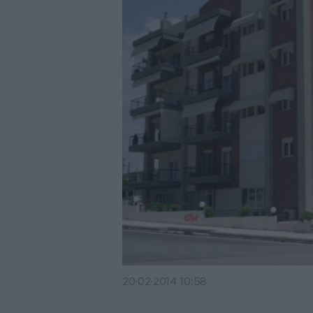
20·02·2014 10:58