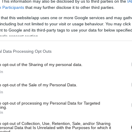
. This information may also be disclosed by us to third parties on the
IA
υ.
Participants
that may further disclose it to other third parties.
 that this website/app uses one or more Google services and may gath
χείων ακινήτων από νομικό πρόσωπο, εφόσον τα
including but not limited to your visit or usage behaviour. You may click 
 to Google and its third-party tags to use your data for below specifi
κπροσώπου του εμφανίζονται ανακριβώς στην
ogle consent section.
 υποβολή της δήλωσης απαιτείται η διόρθωση
 φορολογικό μητρώο του νομικού προσώπου.
l Data Processing Opt Outs
o opt-out of the Sharing of my personal data.
ινήτου ή διαγραφής ακινήτου που έχει δηλωθεί
In
χείων ακινήτων του υπόχρεου, αναγράφονται
μβολαίου απόκτησης ή μεταβίβασης. Σε
o opt-out of the Sale of my Personal Data.
λόγω κληρονομικής διαδοχής, αναγράφονται τα
In
η ημερομηνία θανάτου αυτού. Σε περίπτωση
to opt-out of processing my Personal Data for Targeted
ε ακίνητο, αναγράφονται τα στοιχεία που
ing.
In
o opt-out of Collection, Use, Retention, Sale, and/or Sharing
ersonal Data that Is Unrelated with the Purposes for which it
lected.