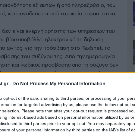
ποιονδήποτε εξ αυτών ή από πληρεξούσιο, που
υτό, και συνοδεύεται από τα οικεία παραστατικά.
α δεν είναι ενεργή χρήστης των υπηρεσιών του
ου βίου υποβάλλει ηλεκτρονικά τη δήλωση
ποιώντας, για την πρόσβαση στο Taxisnet, το
όσβασης του συζύγου της. Από την ημερομηνία
ήστη και κωδικού πρόσβασης από τη σύζυγο δεν
ήλωσης στοιχείων ακινήτων της με τη χρήση των
.gr -
Do Not Process My Personal Information
to opt-out of the sale, sharing to third parties, or processing of your per
σης της έγγαμης σχέσης διακόπτεται η
formation for targeted advertising by us, please use the below opt-out s
ς χρήστη και του κωδικού πρόσβασης του πρώην
r selection. Please note that after your opt-out request is processed y
 ημερομηνία καταχώρησης της διακοπής ή της
eing interest-based ads based on personal information utilized by us or
disclosed to third parties prior to your opt-out. You may separately opt-
 στοιχείων ακινήτων ανηλίκου τέκνου
losure of your personal information by third parties on the IAB’s list of
ίκου τέκνου από τους υπόχρεους γονείς, με τους