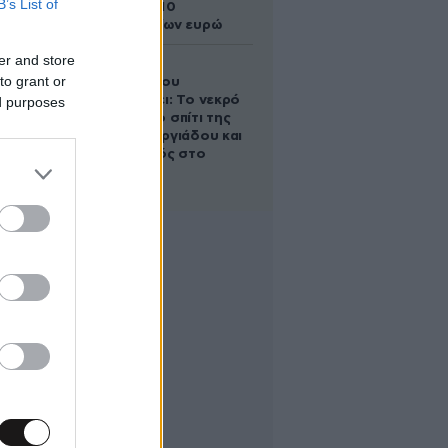
B’s List of
άλογο των 10
εκατομμυρίων ευρώ
er and store
Ο Στράτος
to grant or
Τζώρτζογλου
αποκαλύπτει: Το νεκρό
ed purposes
έμβρυο στο σπίτι της
Μαρίας Γεωργιάδου και
ο εγκλεισμός στο
ψυχιατρείο