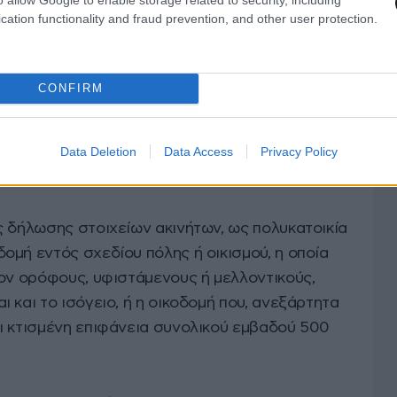
cation functionality and fraud prevention, and other user protection.
ισμάτων απαιτείται και η συμπλήρωση των
ου, επί του οποίου βρίσκονται αυτά. Δεν
δου αποκλειστικά και μόνο στην περίπτωση κατά
CONFIRM
σίες κατοικιών, επαγγελματικών στεγών, αποθηκών
ατοικία έχουν δημιουργηθεί εν ζωή με
Data Deletion
Data Access
Privacy Policy
φόσον η αξία του οικοπέδου υπολογίζεται με το
ισμού αξίας ακινήτων.
ς δήλωσης στοιχείων ακινήτων, ως πολυκατοικία
ομή εντός σχεδίου πόλης ή οικισμού, η οποία
τον ορόφους, υφιστάμενους ή μελλοντικούς,
 και το ισόγειο, ή η οικοδομή που, ανεξάρτητα
ι κτισμένη επιφάνεια συνολικού εμβαδού 500