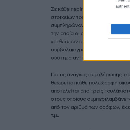
authenti
Σε κάθε περίπτωση αναγραφής κτ
στοιχείων του οικοπέδου ή γηπέδ
συμπληρώνονται στοιχεία οικοπέ
την οποία οι οριζόντιες ιδιοκτη
και θέσεων στάθμευσης σε πολυκ
συμβολαιογραφικό έγγραφο και ε
σύστημα αντικειμενικού προσδιορ
Για τις ανάγκες συμπλήρωσης τη
θεωρείται κάθε πολυώροφη οικοδ
αποτελείται από τρεις τουλάχισ
στους οποίους συμπεριλαμβάνεται
από τον αριθμό των ορόφων, έχε
τ.μ..