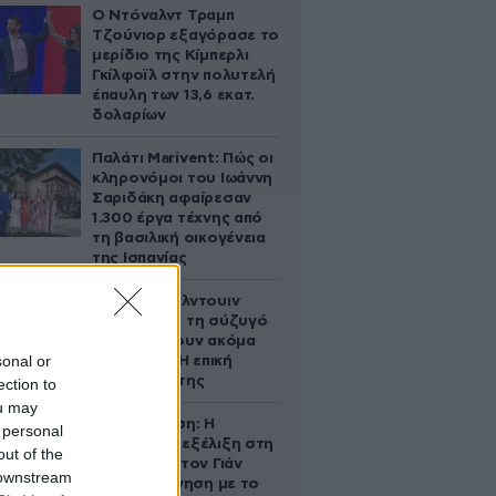
Ο Ντόναλντ Τραμπ
Τζούνιορ εξαγόρασε το
μερίδιο της Κίμπερλι
Γκίλφοϊλ στην πολυτελή
έπαυλη των 13,6 εκατ.
δολαρίων
Παλάτι Marivent: Πώς οι
κληρονόμοι του Ιωάννη
Σαριδάκη αφαίρεσαν
1.300 έργα τέχνης από
τη βασιλική οικογένεια
της Ισπανίας
Ο Άλεκ Μπάλντουιν
ζήτησε από τη σύζυγό
του να κάνουν ακόμα
sonal or
ένα παιδί – Η επική
αντίδρασή της
ection to
ou may
Αθηνά Ωνάση: Η
 personal
απρόσμενη εξέλιξη στη
out of the
διαμάχη με τον Γιάν
 downstream
Τοπς – Η κίνηση με το