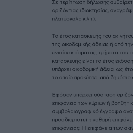
Σε περίπτωση δήλωσης αυθαίρετ
οριζόντιας ιδιοκτησίας, αναγράφ
πλατύσκαλα κ.λπ.).
Το έτος κατασκευής του ακινήτο
της οικοδομικής άδειας ή από τη
ενιαίου κτίσματος, τμήματα του 
κατασκευής είναι το έτος έκδοση
υπάρχει οικοδομική άδεια, ως έτ
το οποίο προκύπτει από δημόσιο
Εφόσον υπάρχει σύσταση οριζόντ
επιφάνεια των κύριων ή βοηθητι
συμβολαιογραφικό έγγραφο αναγρ
προσδιοριστεί η καθαρή επιφάνει
επιφάνειας. Η επιφάνεια των ακ