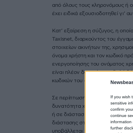
από όλους τους κληρονόμους ή ο
έχει ειδικά εξουσιοδοτηθεί γι’ α
Κατ’ εξαίρεση η σύζυγος, η οποί
Taxisnet, διαρκούντος του έγγαμ
στοιχείων ακινήτων της, χρησιμο
όνομα χρήστη και τον κωδικό πρ
ενεργοποίησης του ονόματος χρ
είναι πλέον δυνατή η υποβολή δ
κωδικών του συζύγου.
Newsbeast
If you wish 
Σε περίπτωση διακοπής ή διάστα
sensitive in
δυνατότητα χρήσης του ονόματο
confirm you
ή σε διάσταση συζύγου, από την
continue se
information 
διάστασης στο μητρώο. Η δήλωση
further disc
υποβάλλεται στο όνομα του ανηλ