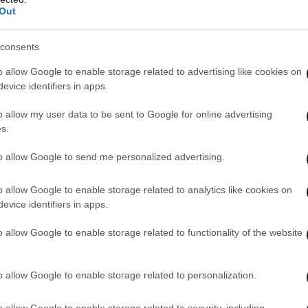
νου από ΟΤΑ για οποιονδήποτε λόγο, εκτός από
Out
ος σε καταβολή φόρου και υποχρεούται σε
 διάστημα κατά το οποίο εκκρεμεί η καταβολή
consents
ίνητο δηλώνεται και από τον έχοντα δικαιώματα
o allow Google to enable storage related to advertising like cookies on
ν αντίστοιχων κωδικών.
evice identifiers in apps.
o allow my user data to be sent to Google for online advertising
 αναγράφεται κάθε ενιαία ιδιοκτησία. Κατ’
s.
υ χωρίς σύσταση οριζόντιας ιδιοκτησίας
ραμμές ανά όροφο και τα στοιχεία του
to allow Google to send me personalized advertising.
εξ αυτών. Στη γραμμή, στην οποία αναγράφονται
o allow Google to enable storage related to analytics like cookies on
ράφεται και η συνολική επιφάνεια των κτισμάτων
evice identifiers in apps.
προσμετρώνται στο συντελεστή δόμησης. Αν
υπάρχουν κτίσματα διαφορετικής κατηγορίας,
o allow Google to enable storage related to functionality of the website
ές γραμμές και, σε μια μόνο από αυτές,
κοπέδου και η συνολική επιφάνεια των
o allow Google to enable storage related to personalization.
o allow Google to enable storage related to security, including