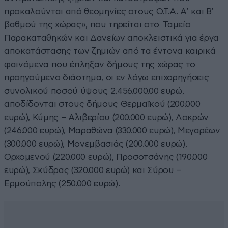
προκαλούνται από θεομηνίες στους Ο.Τ.Α. Α’ και Β’
βαθμού της χώρας», που τηρείται στο Ταμείο
Παρακαταθηκών και Δανείων αποκλειστικά για έργα
αποκατάστασης των ζημιών από τα έντονα καιρικά
φαινόμενα που έπληξαν δήμους της χώρας το
προηγούμενο διάστημα, οι εν λόγω επιχορηγήσεις
συνολικού ποσού ύψους 2.456.000,00 ευρώ,
αποδίδονται στους δήμους Θερμαϊκού (200.000
ευρώ), Κύμης – Αλιβερίου (200.000 ευρώ), Λοκρών
(246.000 ευρώ), Μαραθώνα (330.000 ευρώ), Μεγαρέων
(300.000 ευρώ), Μονεμβασιάς (200.000 ευρώ),
Ορχομενού (220.000 ευρώ), Προσοτσάνης (190.000
ευρώ), Σκύδρας (320.000 ευρώ) και Σύρου –
Ερμούπολης (250.000 ευρώ).