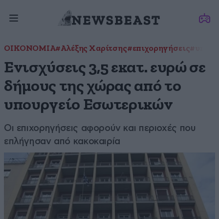
ΟΙΚΟΝΟΜΙΑ
#Αλέξης Χαρίτσης
#επιχορηγήσεις
#υπουρ
Ενισχύσεις 3,5 εκατ. ευρώ σε
δήμους της χώρας από το
υπουργείο Εσωτερικών
Οι επιχορηγήσεις αφορούν και περιοχές που
επλήγησαν από κακοκαιρία