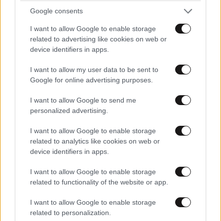
Google consents
I want to allow Google to enable storage
related to advertising like cookies on web or
device identifiers in apps.
ΕΛΛΑΔΑ
06·08·2026 21:47
Τραγωδία στα Μάλια: «Ο πανικός τη σκότωσε»
I want to allow my user data to be sent to
– Τι λένε μάρτυρες για τη 42χρονη Ολλανδή
Google for online advertising purposes.
που πνίγηκε προσπαθώντας να σώσει τη φίλη
της
I want to allow Google to send me
personalized advertising.
I want to allow Google to enable storage
related to analytics like cookies on web or
device identifiers in apps.
I want to allow Google to enable storage
related to functionality of the website or app.
I want to allow Google to enable storage
related to personalization.