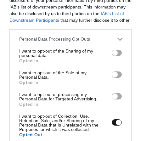
disclosure of your personal information by third parties on the
IAB’s list of downstream participants. This information may
συριζαιοι.....
12·04·2019 10:39
also be disclosed by us to third parties on the
IAB’s List of
Downstream Participants
that may further disclose it to other
πατε παλι για αλλο μνημονιο??????
third parties.
Please note that this website/app uses one or more Google
Απαντήστε
0
0
Personal Data Processing Opt Outs
services and may gather and store information including but
not limited to your visit or usage behaviour. You may click to
I want to opt-out of the Sharing of my
personal data.
grant or deny consent to Google and its third-party tags to
Opted In
use your data for below specified purposes in below Google
TRENDING
consent section.
I want to opt-out of the Sale of my
Personal Data.
Opted In
I want to opt-out of processing my
Personal Data for Targeted Advertising.
Opted In
I want to opt-out of Collection, Use,
Retention, Sale, and/or Sharing of my
Personal Data that Is Unrelated with the
Purposes for which it was collected.
Opted Out