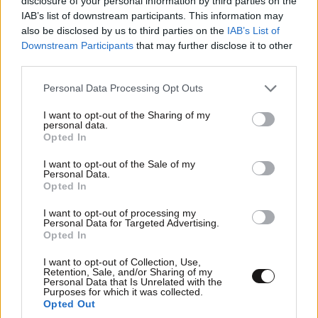
disclosure of your personal information by third parties on the
IAB’s list of downstream participants. This information may
also be disclosed by us to third parties on the
IAB’s List of
Downstream Participants
that may further disclose it to other
third parties.
Please note that this website/app uses one or more Google
Personal Data Processing Opt Outs
services and may gather and store information including but
not limited to your visit or usage behaviour. You may click to
I want to opt-out of the Sharing of my
personal data.
grant or deny consent to Google and its third-party tags to
Opted In
use your data for below specified purposes in below Google
consent section.
I want to opt-out of the Sale of my
Personal Data.
Opted In
n1K0SsT
31·07·2015 08:10
I want to opt-out of processing my
Πρώτη φορά αριστερά, από επιτυχίες σε επιτυχίες.
Personal Data for Targeted Advertising.
Προσεχώς Ελληνίδες.
Opted In
I want to opt-out of Collection, Use,
Απαντήστε
1
0
Retention, Sale, and/or Sharing of my
Personal Data that Is Unrelated with the
Purposes for which it was collected.
Opted Out