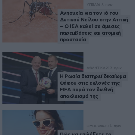
ΥΓΕΙΑ
16 λ. πριν
Ανησυχία για τον ιό του
Δυτικού Νείλου στην Αττική
– Ο ΙΣΑ καλεί σε άμεσες
παρεμβάσεις και ατομική
προστασία
ΑΘΛΗΤΙΚΑ
21 λ. πριν
Η Ρωσία διατηρεί δικαίωμα
ψήφου στις εκλογές της
FIFA παρά τον διεθνή
αποκλεισμό της
ΟΜΟΡΦΙΑ
30 λ. πριν
Πώς να επιλέξετε το