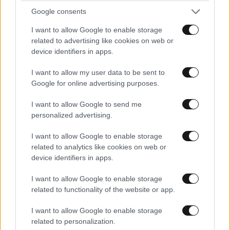
Αριστερός φασιστας
31·07·2015 02:00
Google consents
I want to allow Google to enable storage
Βάσει σχεδίου βαίνει το σχέδιο των κομμουνιστών να
related to advertising like cookies on web or
καταστρέψουν την ελλαδα.
device identifiers in apps.
Απαντήστε
4
1
I want to allow my user data to be sent to
Google for online advertising purposes.
I want to allow Google to send me
kostasm
31·07·2015 01:00
personalized advertising.
I want to allow Google to enable storage
Θετικο οτι φευγουν φτανει να μην ξαναγυρισουν.Το
related to analytics like cookies on web or
δημοφιλεστερο επαγγελμα στην Ελλαδα ειναι
device identifiers in apps.
επιχειρηματιας.Οχι μονο η Βουλγαρια δεν τους
χωραει αλλα ουτε ολη η ευρωπη.
I want to allow Google to enable storage
related to functionality of the website or app.
Απαντήστε
1
3
I want to allow Google to enable storage
related to personalization.
SteliosK
31·07·2015 15:53