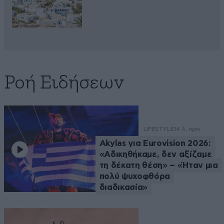
Ροή Ειδήσεων
LIFESTYLE
14 λ. πριν
Akylas για Eurovision 2026:
«Aδικηθήκαμε, δεν αξίζαμε
τη δέκατη θέση» – «Ήταν μια
πολύ ψυχοφθόρα
διαδικασία»