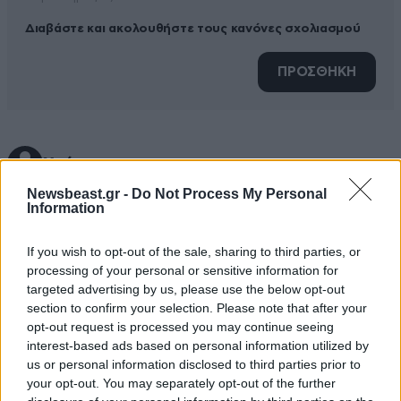
Διαβάστε και ακολουθήστε τους κανόνες σχολιασμού
ΠΡΟΣΘΗΚΗ
Χρήστος
31·07·2015 14:52
Newsbeast.gr -
Do Not Process My Personal
Ακόμα θυμάμαι κάποιους εξυπνάκηδες που έλεγαν:
Information
Εντάξει μωρέ, ποιος χρειάζεται 60 Ευρώ/ημέρα;
Πάρτε τώρα την ανεργία .
If you wish to opt-out of the sale, sharing to third parties, or
processing of your personal or sensitive information for
Απαντήστε
0
0
targeted advertising by us, please use the below opt-out
section to confirm your selection. Please note that after your
opt-out request is processed you may continue seeing
interest-based ads based on personal information utilized by
us or personal information disclosed to third parties prior to
your opt-out. You may separately opt-out of the further