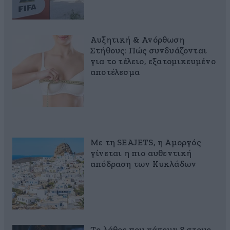
Αυξητική & Ανόρθωση
Στήθους: Πώς συνδυάζονται
για το τέλειο, εξατομικευμένο
αποτέλεσμα
Με τη SEAJETS, η Αμοργός
γίνεται η πιο αυθεντική
απόδραση των Κυκλάδων