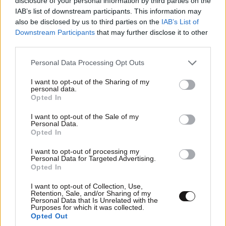
disclosure of your personal information by third parties on the
IAB’s list of downstream participants. This information may
also be disclosed by us to third parties on the
IAB’s List of
Downstream Participants
that may further disclose it to other
third parties.
Please note that this website/app uses one or more Google
Personal Data Processing Opt Outs
services and may gather and store information including but
not limited to your visit or usage behaviour. You may click to
I want to opt-out of the Sharing of my
personal data.
grant or deny consent to Google and its third-party tags to
Opted In
use your data for below specified purposes in below Google
consent section.
I want to opt-out of the Sale of my
Personal Data.
Opted In
I want to opt-out of processing my
Personal Data for Targeted Advertising.
Opted In
I want to opt-out of Collection, Use,
Retention, Sale, and/or Sharing of my
Personal Data that Is Unrelated with the
Purposes for which it was collected.
Opted Out