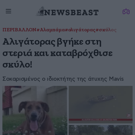
ΠΕΡΙΒΑΛΛΟΝ
#Αλαμπάμα
#αλιγάτορας
#σκύλος
Αλιγάτορας βγήκε στη
στεριά και καταβρόχθισε
σκύλο!
Σοκαρισμένος ο ιδιοκτήτης της άτυχης Mavis