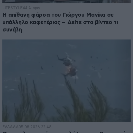
LIFESTYLE
44 λ. πριν
Η απίθανη φάρσα του Γιώργου Μανίκα σε
υπάλληλο καφετέριας – Δείτε στο βίντεο τι
συνέβη
ΕΛΛΑΔΑ
05·08·2026 22:48