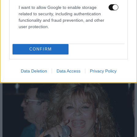
I want to allow Google to enable storage
related to security, including authentication
functionality and fraud prevention, and other
user protection.
LIFESTYLE
05·08·2026 17:48
Παλάτι Marivent: Πώς οι κληρονόμοι του
CONFIRM
Ιωάννη Σαριδάκη αφαίρεσαν 1.300 έργα τέχνης
από τη βασιλική οικογένεια της Ισπανίας
Data Deletion
Data Access
Privacy Policy