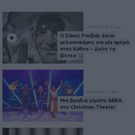
LIFESTYLE
25 λ. πριν
Ο Σάκης Ρουβάς έγινε
μελισσοκόμος για μία ημέρα
στην Κύθνο – Δείτε το
βίντεο
ΕΛΛΑΔΑ
29 λ. πριν
Μια βραδιά γεμάτη ABBA
στο Christmas Theater