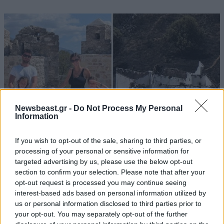
Newsbeast.gr -
Do Not Process My Personal
Information
If you wish to opt-out of the sale, sharing to third parties, or
processing of your personal or sensitive information for
targeted advertising by us, please use the below opt-out
ΕΛΛΑΔΑ
05·08·2026 21:24
section to confirm your selection. Please note that after your
«Κάηκε το σπίτι μας στην Ελλάδα λίγο πριν
opt-out request is processed you may continue seeing
μετακομίσουμε»: Απαρηγόρητη η οικογένεια
interest-based ads based on personal information utilized by
από τη Βρετανία που είδε το όνειρο ζωής να
us or personal information disclosed to third parties prior to
γίνεται στάχτη
your opt-out. You may separately opt-out of the further