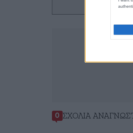
ό
authenti
ΣΧΌΛΙΑ ΑΝΑΓΝΩΣ
0