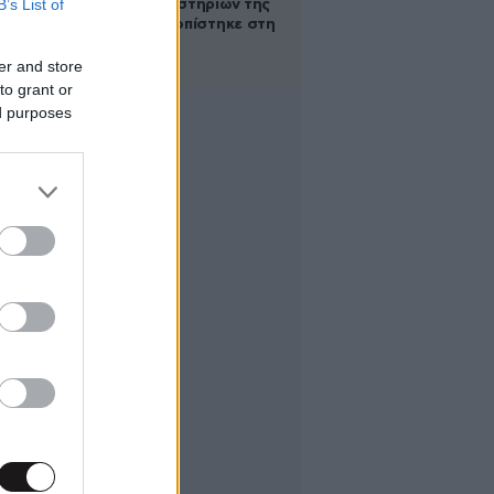
B’s List of
των βασανιστηρίων της
Συρίας εντοπίστηκε στη
Ρωσία
er and store
to grant or
ed purposes