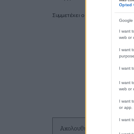
Opted 
Συμμετέχει ο Γιώργος Περρής
Google 
I want t
web or d
I want t
purpose
I want 
I want t
web or d
I want t
or app.
I want t
Ακολουθήστε το
NEWSBE
I want t