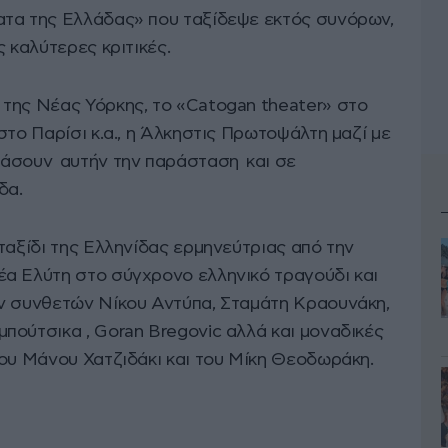
ατα της Ελλάδας» που ταξίδεψε εκτός συνόρων,
 καλύτερες κριτικές.
της Νέας Υόρκης, το «Catogan theater» στο
στο Παρίσι κ.α., η Άλκηστις Πρωτοψάλτη μαζί με
ιάσουν αυτήν την παράσταση και σε
δα.
ταξίδι της Ελληνίδας ερμηνεύτριας από την
α Ελύτη στο σύγχρονο ελληνικό τραγούδι και
ν συνθετών Νίκου Αντύπα, Σταμάτη Κραουνάκη,
πούτσικα , Goran Bregovic αλλά και μοναδικές
του Μάνου Χατζιδάκι και του Μίκη Θεοδωράκη.