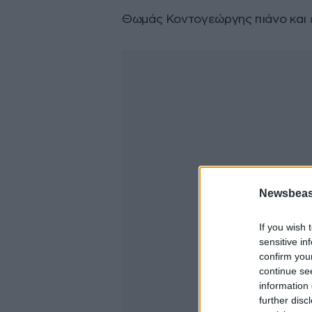
Θωμάς Κοντογεώργης πιάνο και
Newsbeast
If you wish 
sensitive in
confirm you
continue se
information 
further disc