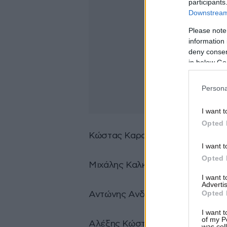
participants
Downstream 
Please note
information 
deny consent
in below Go
Persona
I want t
Opted 
Κώστας Καρακατσάνης βιολί , φυ
I want t
Opted 
Μιχάλης Καλκάνης μπάσο
I want 
Advertis
Opted 
Αντώνης Ανδρεου τρομπόνι
I want t
of my P
Αλέξης Κώστας κρουστά
was col