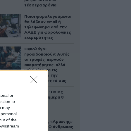
μετρά πάνω από
τέσσερα χρόνια
Ποιοι φορολογούμενοι
θα λάβουν email ή
τηλεφώνημα από την
ΑΑΔΕ για φορολογικές
εκκρεμότητες
Ογκολόγοι
προειδοποιούν: Αυτές
οι τροφές, περνούν
απαρατήρητες, αλλά
καλό είναι να τις
βγάλετε από την
καθημερινότητά σας
Εορτολόγιο: Ποιος
sonal or
γιορτάζει σήμερα 8
ection to
Αυγούστου
ou may
 personal
out of the
Στα ίχνη της «Αράχνης»
 downstream
του Άσαντ: Ο άνθρωπος