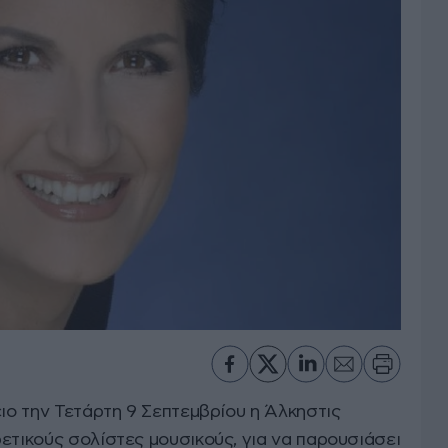
ειο την Τετάρτη 9 Σεπτεμβρίου η Άλκηστις
ετικούς σολίστες μουσικούς, για να παρουσιάσει