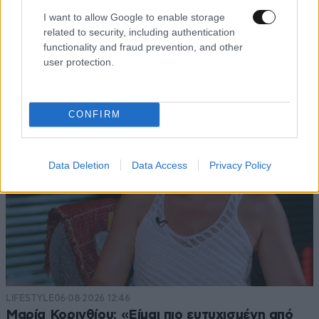
I want to allow Google to enable storage
related to security, including authentication
functionality and fraud prevention, and other
TRENDING
user protection.
CONFIRM
Data Deletion
Data Access
Privacy Policy
LIFESTYLE
06·08·2026 12:46
Μαρία Κορινθίου: «Είμαι πιο ευτυχισμένη από