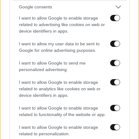
Google consents
I want to allow Google to enable storage
Decadance
20·07·2022 21:29
related to advertising like cookies on web or
device identifiers in apps.
Αυτά ονειρεύεστε αριστεροτεολ. Να φάτε τα λεφτά
των ανθρώπων η όπως λέτε να τα απαλλοτριώσετε
I want to allow my user data to be sent to
και μετά να λέτε ότι φταίνε οι ευρωπαίοι.
Google for online advertising purposes.
Απαντήστε
0
2
I want to allow Google to send me
personalized advertising.
Κάνε μας τη χάρη
20·07·2022 22:19
I want to allow Google to enable storage
related to analytics like cookies on web or
Πρέπει να είσαι τελείως [...] για να συνδέεις την
device identifiers in apps.
Κίνα που είναι ο ναός του καπιταλισμού σήμερα
με τους αριστερούς... Και οι....ευρωπαίοι που
I want to allow Google to enable storage
related to functionality of the website or app.
κολλάνε; Πάρε τα χάπια σου πρώτα πριν
ξαναποστάρεις...
I want to allow Google to enable storage
related to personalization.
Απαντήστε
2
0