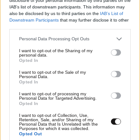
disclosure of your personal information by third parties on the
IAB’s list of downstream participants. This information may
also be disclosed by us to third parties on the
IAB’s List of
Downstream Participants
that may further disclose it to other
third parties.
Please note that this website/app uses one or more Google
Personal Data Processing Opt Outs
services and may gather and store information including but
not limited to your visit or usage behaviour. You may click to
I want to opt-out of the Sharing of my
personal data.
grant or deny consent to Google and its third-party tags to
Opted In
use your data for below specified purposes in below Google
.......
20·07·2022 22:01
consent section.
I want to opt-out of the Sale of my
Personal Data.
Ορισμένοι χρήστες του Twitter που υποστηρίζουν ότι
Opted In
ζουν στην Κίνα, έγραψαν ότι είναι συνηθισμένο να
I want to opt-out of processing my
βγαίνει ο κινεζικός στρατός στον δρόμο σε
Personal Data for Targeted Advertising.
περίπτωση διαδηλώσεων ή εντάσεων, ώστε να
Opted In
τρομάζουν οι διαδηλωτές και ότι δεν υπάρχει κάποιο
I want to opt-out of Collection, Use,
πιο σοβαρό θέμα..! Δεν ξυπνάνε με τίποτα οι Κινέζοι...
Retention, Sale, and/or Sharing of my
Personal Data that Is Unrelated with the
Purposes for which it was collected.
Απαντήστε
0
0
Opted Out