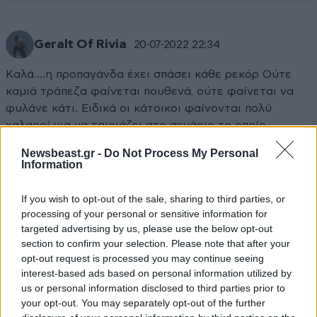
Geralt Of Rivia
20·07·2022 22:34
Καλά....η προπαγάνδα έχει σπάσει κάθε ρεκόρ Ούτε
καμιά τράπεζα φαίνεται πουθενά, ούτε φαίνεται να
φυλάνε κάτι. Ειδικά οι κάτοικοι φαίνονται πολύ
χαλαροί για να ταιριάζει στο σενάριο το οποίο
"κάποιος χρήστης του reddit" δημιούργησε στο
Newsbeast.gr -
Do Not Process My Personal
κεφάλι του....😂😂😂
Information
Απαντήστε
0
0
If you wish to opt-out of the sale, sharing to third parties, or
processing of your personal or sensitive information for
targeted advertising by us, please use the below opt-out
section to confirm your selection. Please note that after your
opt-out request is processed you may continue seeing
interest-based ads based on personal information utilized by
us or personal information disclosed to third parties prior to
your opt-out. You may separately opt-out of the further