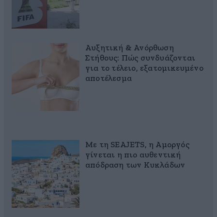
Αυξητική & Ανόρθωση
Στήθους: Πώς συνδυάζονται
για το τέλειο, εξατομικευμένο
αποτέλεσμα
Με τη SEAJETS, η Αμοργός
γίνεται η πιο αυθεντική
απόδραση των Κυκλάδων