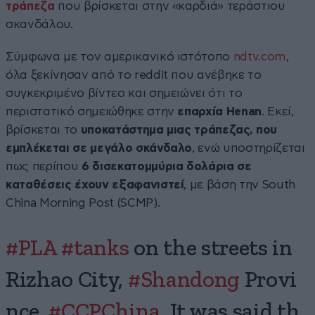
τράπεζα
που βρίσκεται στην «καρδιά» τεράστιου
σκανδάλου.
Σύμφωνα με τον αμερικανικό ιστότοπο
ndtv.com
,
όλα ξεκίνησαν από το reddit που ανέβηκε το
συγκεκριμένο βίντεο και σημειώνει ότι το
περιστατικό σημειώθηκε στην
επαρχία Henan
. Εκεί,
βρίσκεται το
υποκατάστημα μιας τράπεζας, που
εμπλέκεται σε μεγάλο σκάνδαλο
, ενώ υποστηρίζεται
πως περίπου
6 δισεκατομμύρια δολάρια σε
καταθέσεις έχουν εξαφανιστεί
, με βάση την South
China Morning Post (SCMP).
#PLA
#tanks
on the streets in
Rizhao City,
#Shandong
Provi
nce,
#CCPChina
. It was said th