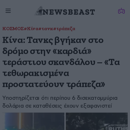
ΚΟΣΜΟΣ
#Κίνα
#τανκ
#τράπεζα
Κίνα: Τανκς βγήκαν στο
δρόμο στην «καρδιά»
τεράστιου σκανδάλου – «Τα
τεθωρακισμένα
προστατεύουν τράπεζα»
Υποστηρίζεται ότι περίπου 6 δισεκατομμύρια
δολάρια σε καταθέσεις έχουν εξαφανιστεί