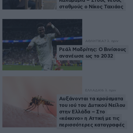
Καλαμαριά – Στους νέους
σταθμούς ο Νίκος Ταχιάος
ΑΘΛΗΤΙΚΑ
7 λ. πριν
Ρεάλ Μαδρίτης: Ο Βινίσιους
ανανέωσε ως το 2032
ΕΛΛΑΔΑ
16 λ. πριν
Αυξάνονται τα κρούσματα
του ιού του Δυτικού Νείλου
στην Ελλάδα – Στο
«κόκκινο» η Αττική με τις
περισσότερες καταγραφές