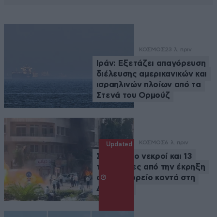
ΚΟΣΜΟΣ
23 λ. πριν
Ιράν: Εξετάζει απαγόρευση
διέλευσης αμερικανικών και
ισραηλινών πλοίων από τα
Στενά του Ορμούζ
ΚΟΣΜΟΣ
6 λ. πριν
Updated
Συρία: Δύο νεκροί και 13
τραυματίες από την έκρηξη
σε λεωφορείο κοντά στη
Δαμασκό