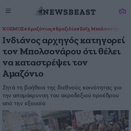
ΚΟΣΜΟΣ
#Αμαζόνιος
#Βραζιλία
#Ζαΐχ Μπολσονάρου
#Ι
Ινδιάνος αρχηγός κατηγορεί
τον Μπολσονάρου ότι θέλει
να καταστρέψει τον
Αμαζόνιο
Ζητά τη βοήθεια της διεθνούς κοινότητας για
την απομάκρυνση του ακροδεξιού προέδρου
από την εξουσία