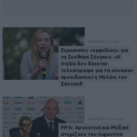
ΚΟΣΜΟΣ
21 λ. πριν
Ευρωπαίος «εμφύλιος» για
τη Συνθήκη Σένγκεν: «Η
Ιταλία δεν δέχεται
τελεσίγραφα για τα σύνορα»
προειδοποιεί η Μελόνι τον
Σάντσεθ
ΑΘΛΗΤΙΚΑ
23 λ. πριν
FIFA: Αργεντινή και Μεξικό
στηρίζουν τον Ινφαντίνο