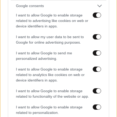
Απαντήστε
0
0
Google consents
I want to allow Google to enable storage
+1
24·08·2019 21:48
related to advertising like cookies on web or
device identifiers in apps.
+1
I want to allow my user data to be sent to
Απαντήστε
0
0
Google for online advertising purposes.
I want to allow Google to send me
personalized advertising.
Ρεθυμνιωτης
24·08·2019 09:15
I want to allow Google to enable storage
related to analytics like cookies on web or
Από παντού κατηγορίες και διεθνής κατακραυγη . Κι ο
device identifiers in apps.
Μπολσοναρου τι κάνει ; κατηγορεί τις διαφορες
οργανωσεις οτι αυτοι βαζουν τις φωτιές για να τον
I want to allow Google to enable storage
εκθεσουν . Και βεβαίως μια από τα ιδια για τη Γαλλία ,
related to functionality of the website or app.
ότι δήθεν τάχα μου επεμβαινει στα εσωτερικά της
I want to allow Google to enable storage
Βραζιλίας .
related to personalization.