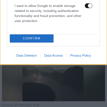
Απαντήστε
0
0
I want to allow Google to enable storage
related to security, including authentication
functionality and fraud prevention, and other
user protection.
TRENDING
CONFIRM
Data Deletion
Data Access
Privacy Policy
ΕΛΛΑΔΑ
07·08·2026 11:26