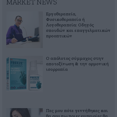
MARKET NEWS
Εργοθεραπεία,
Φυσικοθεραπεία ή
Λογοθεραπεία; Οδηγός
σπουδών και επαγγελματικών
προοπτικών
Ο απόλυτος σύμμαχος στην
αποτοξίνωση & την ορμονική
ισορροπία
Πες μου πότε γεννήθηκες και
θα σου πω ποιες εμπειρίες θα