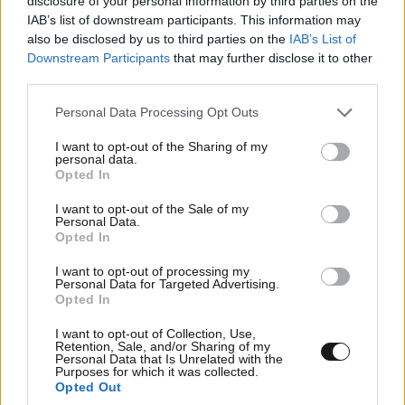
disclosure of your personal information by third parties on the
IAB’s list of downstream participants. This information may
Απαντήστε
0
0
also be disclosed by us to third parties on the
IAB’s List of
Downstream Participants
that may further disclose it to other
third parties.
Please note that this website/app uses one or more Google
Personal Data Processing Opt Outs
Άσπρο μαύρο
24·08·2019 11:17
services and may gather and store information including but
not limited to your visit or usage behaviour. You may click to
I want to opt-out of the Sharing of my
Μισό λεπτό να κάνω λάικ στο φβ
personal data.
grant or deny consent to Google and its third-party tags to
Opted In
use your data for below specified purposes in below Google
Απαντήστε
0
0
consent section.
I want to opt-out of the Sale of my
Personal Data.
Opted In
I want to opt-out of processing my
Ε.Α.
24·08·2019 10:09
Personal Data for Targeted Advertising.
Opted In
Η δεξιά δεν ενδιαφέρεται για τους ανθρώπους αλλά
I want to opt-out of Collection, Use,
για τα υπερκέρδη των μεγάλων συμφερόντων. Πώς
Retention, Sale, and/or Sharing of my
Personal Data that Is Unrelated with the
αλλιώς το 0,8% του παγκόσμιου πληθυσμού κατέχει
Purposes for which it was collected.
σχεδόν το 60% του παγκόσμιου πλούτου?
Opted Out