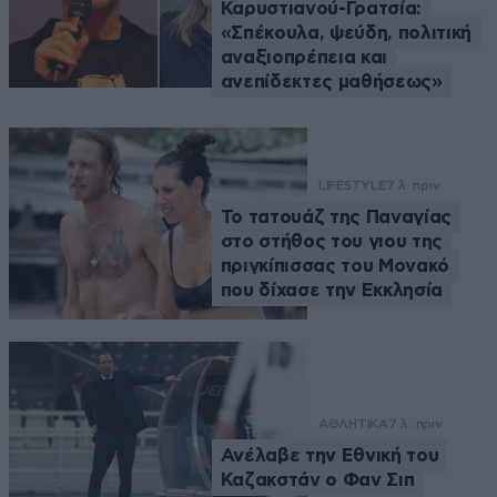
Καρυστιανού-Γρατσία:
«Σπέκουλα, ψεύδη, πολιτική
αναξιοπρέπεια και
ανεπίδεκτες μαθήσεως»
LIFESTYLE
7 λ. πριν
Το τατουάζ της Παναγίας
στο στήθος του γιου της
πριγκίπισσας του Μονακό
που δίχασε την Εκκλησία
ΑΘΛΗΤΙΚΑ
7 λ. πριν
Ανέλαβε την Εθνική του
Καζακστάν ο Φαν Σιπ