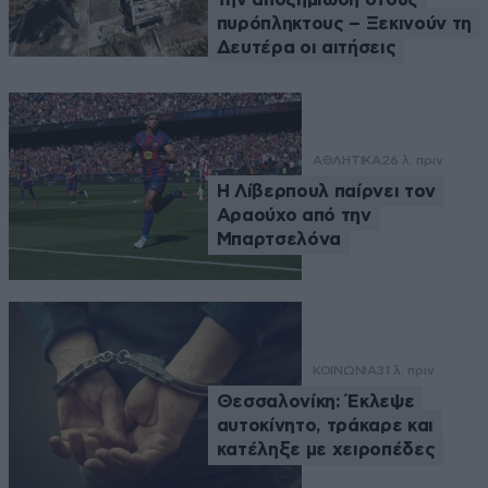
πυρόπληκτους – Ξεκινούν τη
Δευτέρα οι αιτήσεις
ΑΘΛΗΤΙΚΑ
26 λ. πριν
Η Λίβερπουλ παίρνει τον
Αραούχο από την
Μπαρτσελόνα
ΚΟΙΝΩΝΙΑ
31 λ. πριν
Θεσσαλονίκη: Έκλεψε
αυτοκίνητο, τράκαρε και
κατέληξε με χειροπέδες