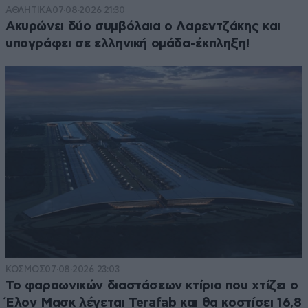
ΑΘΛΗΤΙΚΑ
07·08·2026 21:30
Ακυρώνει δύο συμβόλαια ο Λαρεντζάκης και
υπογράφει σε ελληνική ομάδα-έκπληξη!
ΚΟΣΜΟΣ
07·08·2026 23:03
Το φαραωνικών διαστάσεων κτίριο που χτίζει ο
Έλον Μασκ λέγεται Terafab και θα κοστίσει 16,8