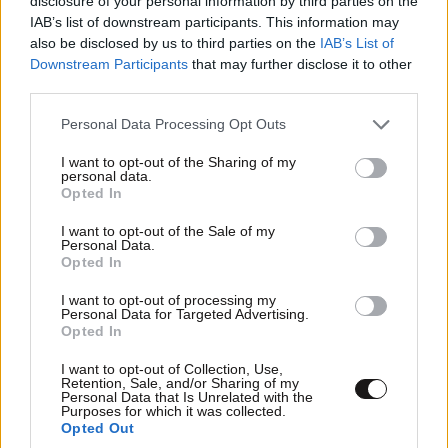
disclosure of your personal information by third parties on the
IAB’s list of downstream participants. This information may
also be disclosed by us to third parties on the
IAB’s List of
Downstream Participants
that may further disclose it to other
third parties.
Please note that this website/app uses one or more Google
Personal Data Processing Opt Outs
services and may gather and store information including but
not limited to your visit or usage behaviour. You may click to
I want to opt-out of the Sharing of my
personal data.
grant or deny consent to Google and its third-party tags to
Opted In
use your data for below specified purposes in below Google
consent section.
I want to opt-out of the Sale of my
Personal Data.
Opted In
ΔΙΑΤΡΟΦΗ
08·08·2026 08:30
Ογκολόγοι προειδοποιούν: Αυτές οι τροφές,
I want to opt-out of processing my
περνούν απαρατήρητες, αλλά καλό είναι να τις
Personal Data for Targeted Advertising.
Opted In
βγάλετε από την καθημερινότητά σας
I want to opt-out of Collection, Use,
Retention, Sale, and/or Sharing of my
Personal Data that Is Unrelated with the
Purposes for which it was collected.
Opted Out