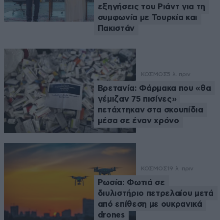
εξηγήσεις του Ριάντ για τη
συμφωνία με Τουρκία και
Πακιστάν
ΚΟΣΜΟΣ
5 λ. πριν
Βρετανία: Φάρμακα που «θα
γέμιζαν 75 πισίνες»
πετάχτηκαν στα σκουπίδια
μέσα σε έναν χρόνο
ΚΟΣΜΟΣ
19 λ. πριν
Ρωσία: Φωτιά σε
διυλιστήριο πετρελαίου μετά
από επίθεση με ουκρανικά
drones