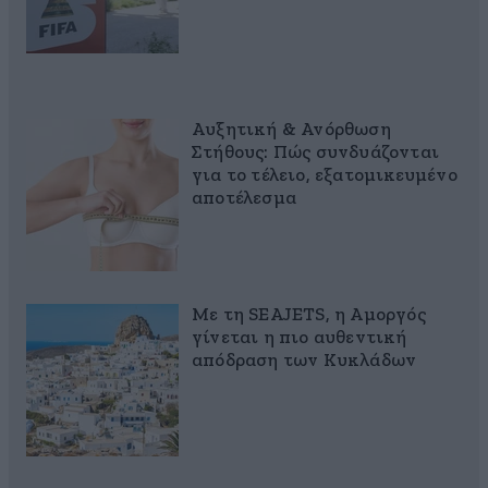
Αυξητική & Ανόρθωση
Στήθους: Πώς συνδυάζονται
για το τέλειο, εξατομικευμένο
αποτέλεσμα
Με τη SEAJETS, η Αμοργός
γίνεται η πιο αυθεντική
απόδραση των Κυκλάδων