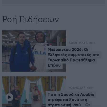
Ροή Ειδήσεων
ΑΘΛΗΤΙΚΑ
3 λ. πριν
Μπέρμιγχαμ 2026: Οι
Ελληνικές συμμετοχές στο
Ευρωπαϊκό Πρωτάθλημα
Στίβου
ΚΟΣΜΟΣ
3 λ. πριν
Γιατί η Σαουδική Αραβία
στρέφεται ξανά στη
στρατιωτική ισχύ – Οι