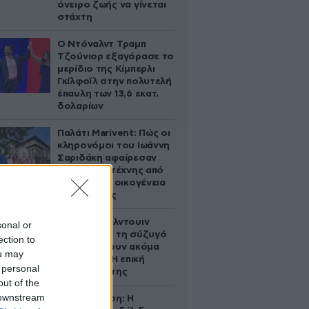
όνειρο ζωής να γίνεται
στάχτη
Ο Ντόναλντ Τραμπ
Τζούνιορ εξαγόρασε το
μερίδιο της Κίμπερλι
Γκίλφοϊλ στην πολυτελή
έπαυλη των 13,6 εκατ.
δολαρίων
Παλάτι Marivent: Πώς οι
κληρονόμοι του Ιωάννη
Σαριδάκη αφαίρεσαν
1.300 έργα τέχνης από
τη βασιλική οικογένεια
της Ισπανίας
Ο Άλεκ Μπάλντουιν
sonal or
ζήτησε από τη σύζυγό
ection to
του να κάνουν ακόμα
ou may
ένα παιδί – Η επική
 personal
αντίδρασή της
out of the
 downstream
Αθηνά Ωνάση: Η