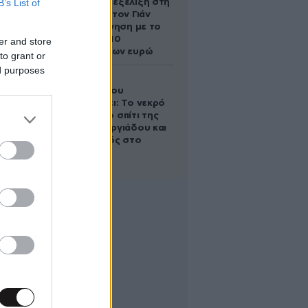
B’s List of
απρόσμενη εξέλιξη στη
διαμάχη με τον Γιάν
Τοπς – Η κίνηση με το
άλογο των 10
er and store
εκατομμυρίων ευρώ
to grant or
ed purposes
Ο Στράτος
Τζώρτζογλου
αποκαλύπτει: Το νεκρό
έμβρυο στο σπίτι της
Μαρίας Γεωργιάδου και
ο εγκλεισμός στο
ψυχιατρείο