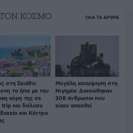
 ΤΟΝ ΚΟΣΜΟ
ΟΛΑ ΤΑ ΑΡΘΡΑ
ς στη Σκιάθο:
Μεγάλη επιχείρηση στη
ονη τα ήπιε με την
Νιγηρία: Διασώθηκαν
ικη κόρη της σε
308 άνθρωποι που
 trip και διέλυσε
είχαν απαχθεί
δοχείο και Κέντρο
ας