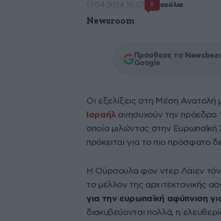
17·04·2024 18:07
σχόλια
5
Newsroom
Πρόσθεσε το Newsbeast
Google
Οι εξελίξεις στη Μέση Ανατολή 
Ισραήλ
ανησυχούν την πρόεδρο τ
οποία μιλώντας στην Ευρωπαϊκή 
πρόκειται για το πιο πρόσφατο 
Η Ούρσουλα φον ντερ Λάιεν τόνισ
το μέλλον της αρχιτεκτονικής ασ
για την ευρωπαϊκή αφύπνιση γι
διακυβεύονται πολλά, η ελευθερί