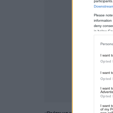
participants
Downstream 
Please note
information 
deny consent
in below Go
Persona
I want t
Opted 
I want t
Opted 
I want 
Advertis
Opted 
I want t
of my P
was col