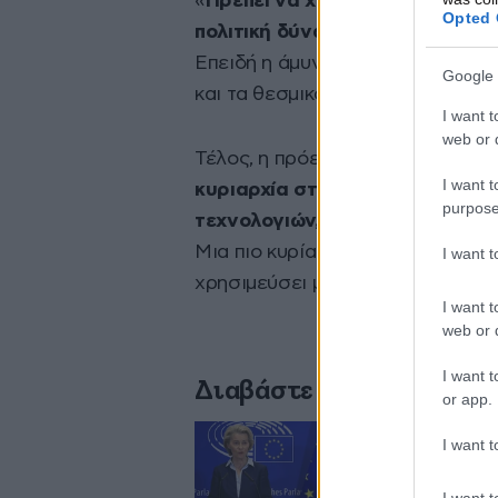
«
Πρέπει να χρησιμοποιήσουμε τ
Opted 
πολιτική δύναμη της Ευρώπης, 
Επειδή η άμυνα της Ευρώπης είνα
Google 
και τα θεσμικά όργανα της ΕΕ ν
I want t
web or d
Τέλος, η πρόεδρος της Επιτροπής
I want t
κυριαρχία στον τομέα της άμυν
purpose
τεχνολογιών, θα ενισχύσουμε ε
Μια πιο κυρίαρχη, προετοιμασμέ
I want 
χρησιμεύσει μόνο για να κάνει 
I want t
web or d
I want t
Διαβάστε σχετικά
or app.
I want t
Ούρσουλα φον ντε
αδικαιολόγητη επί
I want t