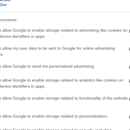
η συνδυασμένη οικονομική, διαρθρωτική και
Out
όπου μπορεί να έχει τον μεγαλύτερο αντίκτυπο
.
ι καθήκον όλης της Ευρώπης, με τα κράτη μέλη
consents
α συνεργάζονται στενά», ανέφερε.
o allow Google to enable storage related to advertising like cookies on
evice identifiers in apps.
 σημείωσε: «
Καθώς ενισχύουμε τη δική μας
o allow my user data to be sent to Google for online advertising
ας, της βιομηχανίας και των βασικών
s.
πίσης τη βασική μας συνεργασία με το ΝΑΤΟ
.
νη και χρηματοδοτούμενη ευρωπαϊκή άμυνα θα
to allow Google to send me personalized advertising.
το ΝΑΤΟ ισχυρότερο».
o allow Google to enable storage related to analytics like cookies on
evice identifiers in apps.
o allow Google to enable storage related to functionality of the website
o allow Google to enable storage related to personalization.
ρ Λάιεν: Kαταδικάζω έντονα την κατάφωρη και
θεση του Ιράν στο Ισραήλ
o allow Google to enable storage related to security, including