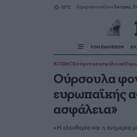
Σήμερα
γιορτάζουν:
ΡΟΗ ΕΙΔΗΣΕΩΝ
ΕΛ
ΚΟΣΜΟΣ
#άμυνα
#ασφάλεια
#Ευρω
Ούρσουλα φον
ευρωπαϊκής α
ασφάλεια»
«Η ελευθερία και η ευημερία 