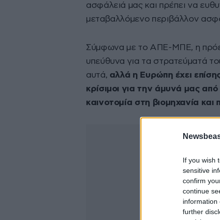
ασφάλειά μας και πρέπει να ευθυ
μεταβαλλόμενο περιβάλλον ασφά
Σύμφωνα με το ΑΠΕ-ΜΠΕ, η πρόεδ
υπεύθυνα για τα στρατεύματά το
αυτά,
αλλά η Ευρώπη έχει επίσης
κρίσιμοι για την άμυνά μας από
καινοτομία στη βιομηχανία και 
Newsbeast
If you wish 
sensitive in
confirm you
continue se
information 
further disc