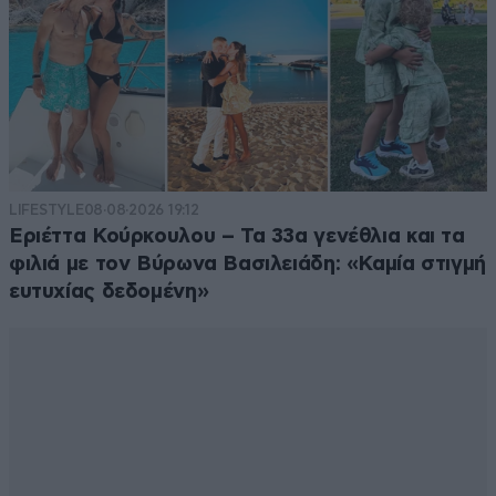
LIFESTYLE
08·08·2026 19:12
Εριέττα Κούρκουλου – Τα 33α γενέθλια και τα
φιλιά με τον Βύρωνα Βασιλειάδη: «Καμία στιγμή
ευτυχίας δεδομένη»