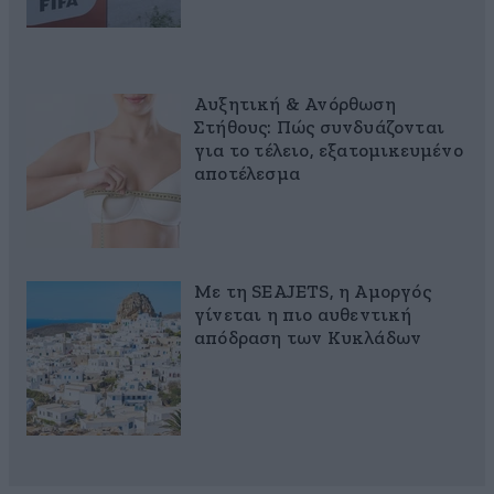
Αυξητική & Ανόρθωση
Στήθους: Πώς συνδυάζονται
για το τέλειο, εξατομικευμένο
αποτέλεσμα
Με τη SEAJETS, η Αμοργός
γίνεται η πιο αυθεντική
απόδραση των Κυκλάδων