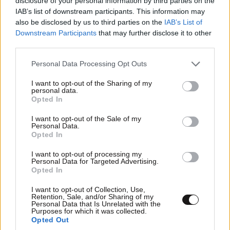
disclosure of your personal information by third parties on the
για την Ελλάδα, τοπίο
IAB’s list of downstream participants. This information may
also be disclosed by us to third parties on the
IAB’s List of
Downstream Participants
that may further disclose it to other
third parties.
Please note that this website/app uses one or more Google
Personal Data Processing Opt Outs
services and may gather and store information including but
Ακολουθήστε το
NEWSBEAST
στο
Google News
not limited to your visit or usage behaviour. You may click to
I want to opt-out of the Sharing of my
και μάθετε πρώτοι όλες τις ειδήσεις
personal data.
grant or deny consent to Google and its third-party tags to
Opted In
use your data for below specified purposes in below Google
consent section.
I want to opt-out of the Sale of my
Personal Data.
Opted In
I want to opt-out of processing my
Personal Data for Targeted Advertising.
Opted In
I want to opt-out of Collection, Use,
Retention, Sale, and/or Sharing of my
Personal Data that Is Unrelated with the
Purposes for which it was collected.
Opted Out