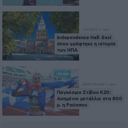
ΤΑΞΙΔΙ
22 λ. πριν
Independence Hall: Εκεί
όπου γράφτηκε η ιστορία
των ΗΠΑ
ΑΘΛΗΤΙΚΑ
28 λ. πριν
Παγκόσμιο Στίβου Κ20:
Ασημένιο μετάλλιο στα 800
μ. η Ρούσσου