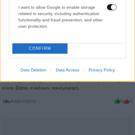
I want to allow Google to enable storage
Xαρακτήρες: 0/1000
related to security, including authentication
functionality and fraud prevention, and other
Διαβάστε και ακολουθήστε τους κανόνες σχολιασμού
user protection.
ΠΡΟΣΘΗΚΗ
CONFIRM
Δέος
24·10·2024 23:55
Data Deletion
Data Access
Privacy Policy
Για τουρίστες αρχιτεκτονική περιπέτειας αλλά όμως
είναι βάσει εικόνων πανέμορφη.
Απαντήστε
0
0