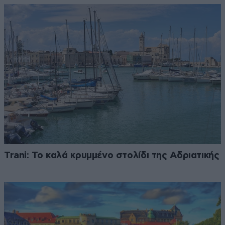
Trani: Το καλά κρυμμένο στολίδι της Αδριατικής