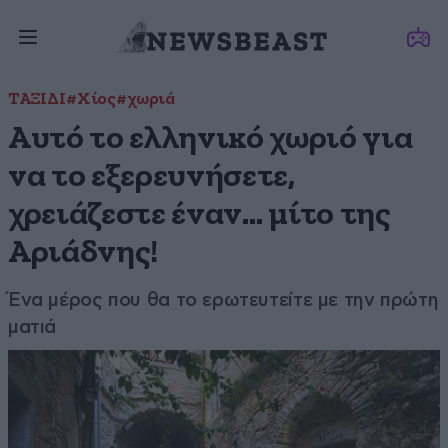
ΤΑΞΙΔΙ
#Χίος
#χωριά
Αυτό το ελληνικό χωριό για
να το εξερευνήσετε,
χρειάζεστε έναν… μίτο της
Αριάδνης!
Ένα μέρος που θα το ερωτευτείτε με την πρώτη
ματιά