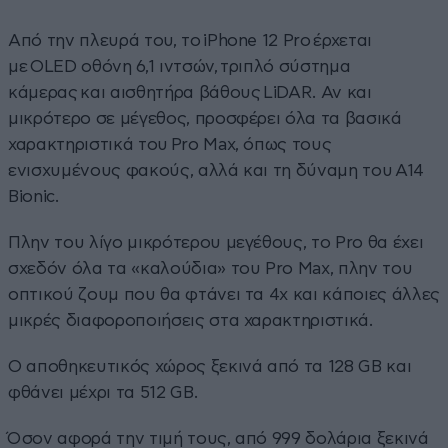
Από την πλευρά του, το iPhone 12 Pro έρχεται
με OLED οθόνη 6,1 ιντσών, τριπλό σύστημα
κάμερας και αισθητήρα βάθους LiDAR. Αν και
μικρότερο σε μέγεθος, προσφέρει όλα τα βασικά
χαρακτηριστικά του Pro Max, όπως τους
ενισχυμένους φακούς, αλλά και τη δύναμη του A14
Bionic.
Πλην του λίγο μικρότερου μεγέθους, το Pro θα έχει
σχεδόν όλα τα «καλούδια» του Pro Max, πλην του
οπτικού ζουμ που θα φτάνει τα 4x και κάποιες άλλες
μικρές διαφοροποιήσεις στα χαρακτηριστικά.
Ο αποθηκευτικός χώρος ξεκινά από τα 128 GB και
φθάνει μέχρι τα 512 GB.
Όσον αφορά την τιμή τους, από 999 δολάρια ξεκινά