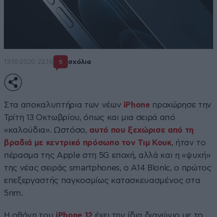
13·10·2020 22:16
σχόλια
5
Στα αποκαλυπτήρια των νέων
iPhone
προχώρησε την
Τρίτη 13 Οκτωβρίου, όπως και μια σειρά από
«καλούδια». Ωστόσο,
αυτό που ξεχώρισε από τη
βραδιά με κεντρικό πρόσωπο τον Τιμ Κουκ
, ήταν το
πέρασμα της Apple στη 5G εποχή, αλλά και η «ψυχή»
της νέας σειράς smartphones, ο A14 Bionic, ο πρώτος
επεξεργαστής παγκοσμίως κατασκευασμένος στα
5nm.
Η οθόνη του
iPhone 12
έχει την ίδια διαγώνιο με το