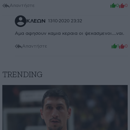
Απαντήστε
0
0
ΚΛΕΩΝ
13·10·2020 23:32
Aμα αφησουν καμια κεραια οι ψεκασμενοι....ναι.
Απαντήστε
1
0
TRENDING