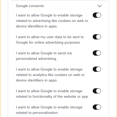
Google consents
Το iPhone 12 Pro Max, το πιο «τούμπανο» έρχεται με
I want to allow Google to enable storage
τη μεγαλύτερη οθόνη σε iPhone, καθώς και
related to advertising like cookies on web or
αισθητήρα LiDAR και με OLED οθόνη 6,7
device identifiers in apps.
ιντσών, τριπλό σύστημα κάμερας με 5x οπτικό ζουμ.
I want to allow my user data to be sent to
Φυσικά, δεν θα μπορούσε να μην ενσωματώνει
Google for online advertising purposes.
τον A14 Bionic, ο οποίος υπόσχεται να προσφέρει τις
καλύτερες επιδόσεις. Όπως χαρακτηριστικά
I want to allow Google to send me
ανέφεραν οι άνθρωποι της εταιρείας, πρόκειται για
personalized advertising.
τον ταχύτερο επεξεργαστή του κόσμου.
I want to allow Google to enable storage
related to analytics like cookies on web or
Το iPhone 12 Pro Max έρχεται κατασκευασμένο με
device identifiers in apps.
premium υλικά, συμπεριλαμβανομένου Stainless
Steel Band. Χάρη στο νέο Ceramic Shield γυαλί
I want to allow Google to enable storage
related to functionality of the website or app.
μπροστά και πίσω, η συσκευή έχει πιστοποίηση IP68,
και αντέχει μέχρι και για 30 λεπτά κάτω από το νερό
I want to allow Google to enable storage
στα 6 μέτρα.
related to personalization.