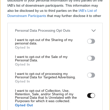
disclosure of your personal information by third parties on the
IAB’s list of downstream participants. This information may
also be disclosed by us to third parties on the
IAB’s List of
Downstream Participants
that may further disclose it to other
third parties.
Please note that this website/app uses one or more Google
Personal Data Processing Opt Outs
services and may gather and store information including but
not limited to your visit or usage behaviour. You may click to
I want to opt-out of the Sharing of my
personal data.
grant or deny consent to Google and its third-party tags to
Opted In
use your data for below specified purposes in below Google
consent section.
I want to opt-out of the Sale of my
Personal Data.
Opted In
I want to opt-out of processing my
Personal Data for Targeted Advertising.
Opted In
I want to opt-out of Collection, Use,
Retention, Sale, and/or Sharing of my
Personal Data that Is Unrelated with the
Purposes for which it was collected.
Opted Out