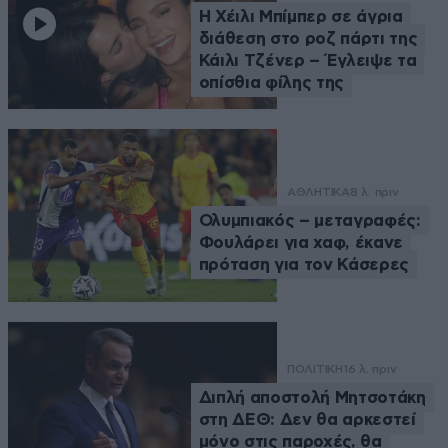
Η Χέιλι Μπίμπερ σε άγρια
διάθεση στο ροζ πάρτι της
Κάιλι Τζένερ – Έγλειψε τα
οπίσθια φίλης της
ΑΘΛΗΤΙΚΑ
8 λ. πριν
Ολυμπιακός – μεταγραφές:
Φουλάρει για χαφ, έκανε
πρόταση για τον Κάσερες
ΠΟΛΙΤΙΚΗ
16 λ. πριν
Διπλή αποστολή Μητσοτάκη
στη ΔΕΘ: Δεν θα αρκεστεί
μόνο στις παροχές, θα