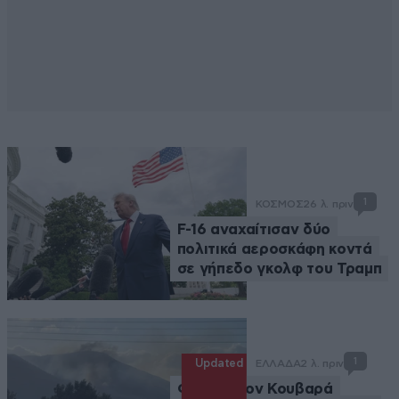
1
ΚΟΣΜΟΣ
26 λ. πριν
F-16 αναχαίτισαν δύο
πολιτικά αεροσκάφη κοντά
σε γήπεδο γκολφ του Τραμπ
1
Updated
ΕΛΛΑΔΑ
2 λ. πριν
Φωτιά στον Κουβαρά