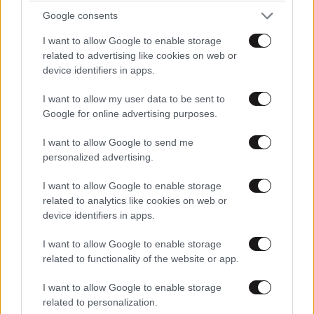
Google consents
I want to allow Google to enable storage
related to advertising like cookies on web or
device identifiers in apps.
I want to allow my user data to be sent to
Google for online advertising purposes.
I want to allow Google to send me
personalized advertising.
I want to allow Google to enable storage
ΕΛΛΑΔΑ
10·08·2026 00:07
related to analytics like cookies on web or
Σαν σήμερα 10 Αυγούστου: Η Ελλάδα αγγίζει
device identifiers in apps.
για λίγο το όνειρο «των δύο ηπείρων και των
I want to allow Google to enable storage
πέντε θαλασσών»
related to functionality of the website or app.
I want to allow Google to enable storage
related to personalization.