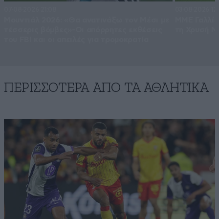
07·08·2026 21:08
03·08·2026 12
Μουντιάλ 2026: «Θα ανατινάξω τον Μέσι με
ΜΜΕ Γαλλία
τέσσερις βόμβες»-Οι απόρρητες εκθέσεις
τη Χρυσή Μ
του FBI και οι απειλές για τρομοκρατία
ΠΕΡΙΣΣΟΤΕΡΑ ΑΠΟ ΤA ΑΘΛΗΤΙΚΑ