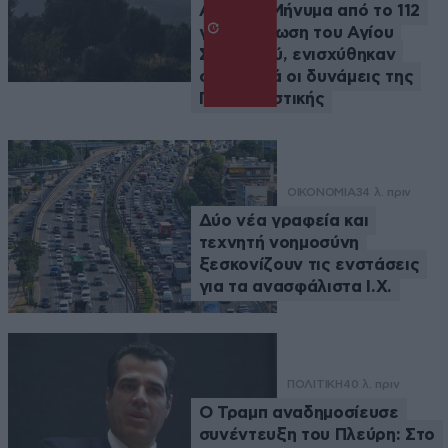
Αττικής: Μήνυμα από το 112
για εκκένωση του Αγίου
Στυλιανού, ενισχύθηκαν
σημαντικά οι δυνάμεις της
Πυροσβεστικής
ΟΙΚΟΝΟΜΙΑ
34 λ. πριν
Δύο νέα γραφεία και
τεχνητή νοημοσύνη
ξεσκονίζουν τις ενστάσεις
για τα ανασφάλιστα Ι.Χ.
ΠΟΛΙΤΙΚΗ
40 λ. πριν
Ο Τραμπ αναδημοσίευσε
συνέντευξη του Πλεύρη: Στο