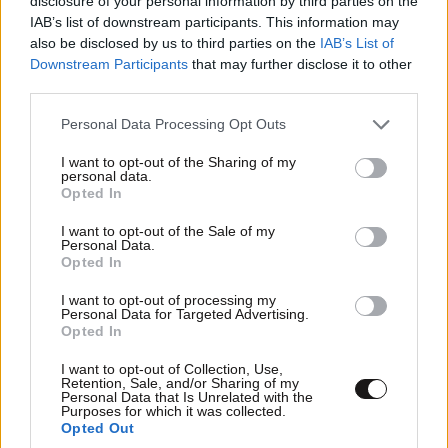
disclosure of your personal information by third parties on the
τρελλαθήκαμε τελείως. 57 + 5
10·06·2026 23:15
IAB’s list of downstream participants. This information may
also be disclosed by us to third parties on the
IAB’s List of
Τα δικά μου ....ανθρώπινα δικαιώματα που είναι
Downstream Participants
that may further disclose it to other
Κε......τάδε?
third parties.
Απαντήστε
0
0
Please note that this website/app uses one or more Google
Personal Data Processing Opt Outs
services and may gather and store information including but
not limited to your visit or usage behaviour. You may click to
I want to opt-out of the Sharing of my
personal data.
grant or deny consent to Google and its third-party tags to
Opted In
use your data for below specified purposes in below Google
ανοίξτε άμεσα
10·06·2026 21:38
consent section.
I want to opt-out of the Sale of my
Personal Data.
τα συνόρα σας όλες οι χώρες! το είπε ο Φόλκερ!!!!!
Opted In
Απαντήστε
0
0
I want to opt-out of processing my
Personal Data for Targeted Advertising.
Opted In
I want to opt-out of Collection, Use,
Retention, Sale, and/or Sharing of my
TRENDING
Personal Data that Is Unrelated with the
Purposes for which it was collected.
Opted Out