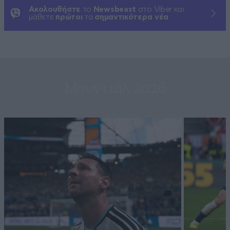
Ακολουθήστε
το
Newsbeast
στο Viber και
μάθετε
πρώτοι
τα
σημαντικότερα νέα
Μουντιάλ 2026