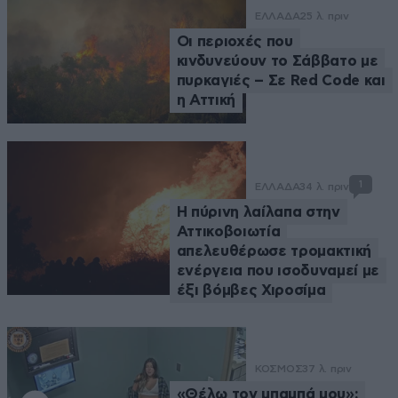
ΕΛΛΑΔΑ
25 λ. πριν
Οι περιοχές που
κινδυνεύουν το Σάββατο με
πυρκαγιές – Σε Red Code και
η Αττική
1
ΕΛΛΑΔΑ
34 λ. πριν
Η πύρινη λαίλαπα στην
Αττικοβοιωτία
απελευθέρωσε τρομακτική
ενέργεια που ισοδυναμεί με
έξι βόμβες Χιροσίμα
ΚΟΣΜΟΣ
37 λ. πριν
«Θέλω τον μπαμπά μου»: