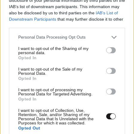
disclosure of your personal information by third parties on the
IAB’s list of downstream participants. This information may
also be disclosed by us to third parties on the
IAB’s List of
Downstream Participants
that may further disclose it to other
third parties.
Please note that this website/app uses one or more Google
Personal Data Processing Opt Outs
services and may gather and store information including but
not limited to your visit or usage behaviour. You may click to
I want to opt-out of the Sharing of my
personal data.
grant or deny consent to Google and its third-party tags to
Opted In
use your data for below specified purposes in below Google
consent section.
I want to opt-out of the Sale of my
Personal Data.
Opted In
I want to opt-out of processing my
Personal Data for Targeted Advertising.
ΕΛΛΑΔΑ
07·08·2026 11:26
Opted In
Βίντεο-ντοκουμέντο από το θανατηφόρο
I want to opt-out of Collection, Use,
τροχαίο στις Σέρρες: Η στιγμή που το ΙΧ μπαίνει
Retention, Sale, and/or Sharing of my
Personal Data that Is Unrelated with the
στο αντίθετο ρεύμα – Ακαριαία πέθαναν γιος
Purposes for which it was collected.
και μητέρα
Opted Out