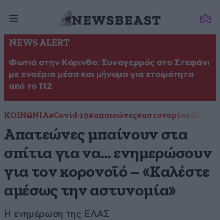
NEWS ALERT
Φωτιά στην Κόρινθο: Συναγερμός στο Στεφάνι
με εναέρια μέσα και μήνυμα για ετοιμότητα
από το 112
ΚΟΙΝΩΝΙΑ
#Covid-19
#απατεώνες
#αστυνομία
#Ελλάδα
Απατεώνες μπαίνουν στα
σπίτια για να… ενημερώσουν
για τον κορονοϊό – «Καλέστε
αμέσως την αστυνομία»
Η ενημέρωση της ΕΛΑΣ