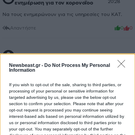
20:28
ενημέρωση για τον κορονοΐοο
Να τους ενημερώνουν για τις υπηρεσίες του ΚΑΤ.
Απαντήστε
0
0
ΓΙΑΝΝΗS68
06·03·2020 20:17
Newsbeast.gr -
Do Not Process My Personal
Εχουμε γεμίσει απατεώνες που εκμεταλεύονται με το
Information
παραμικρό τον κόσμο, πενταψήφια, υπάλληλοι ΔΕΗ,
υπάλληλοι ΕΟΔΥ κλπ...[...], πρώστιμο και στην στενή
If you wish to opt-out of the sale, sharing to third parties, or
για να βάλουν μυαλό.!!
processing of your personal or sensitive information for
targeted advertising by us, please use the below opt-out
section to confirm your selection. Please note that after your
Απαντήστε
0
0
opt-out request is processed you may continue seeing
interest-based ads based on personal information utilized by
us or personal information disclosed to third parties prior to
your opt-out. You may separately opt-out of the further
TRENDING