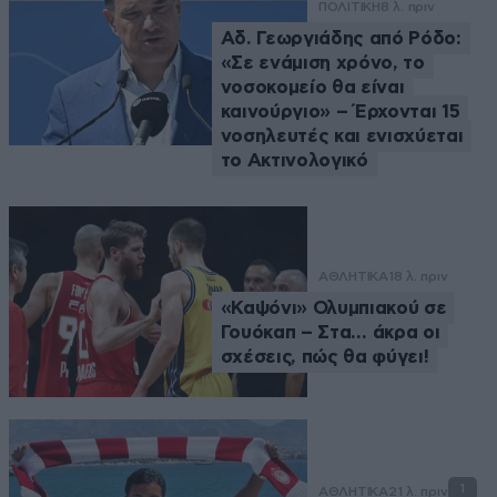
ΠΟΛΙΤΙΚΗ
8 λ. πριν
Αδ. Γεωργιάδης από Ρόδο:
«Σε ενάμιση χρόνο, το
νοσοκομείο θα είναι
καινούργιο» – Έρχονται 15
νοσηλευτές και ενισχύεται
το Ακτινολογικό
ΑΘΛΗΤΙΚΑ
18 λ. πριν
«Καψόνι» Ολυμπιακού σε
Γουόκαπ – Στα… άκρα οι
σχέσεις, πώς θα φύγει!
1
ΑΘΛΗΤΙΚΑ
21 λ. πριν