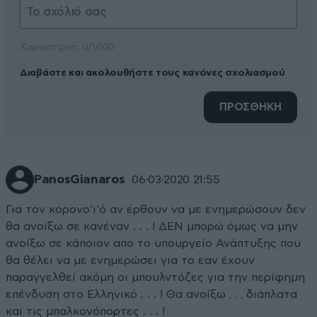
Xαρακτήρες: 0/1000
Διαβάστε και ακολουθήστε τους κανόνες σχολιασμού
ΠΡΟΣΘΗΚΗ
PanosGianaros
06·03·2020 21:55
Για τον κορονο'ι'ό αν έρθουν να με ενημερώσουν δεν
θα ανοίξω σε κανέναν . . . ! ΔΕΝ μπορώ όμως να μην
ανοίξω σε κάποιον απο το υπουργείο Ανάπτυξης που
θα θέλει να με ενημερώσει για το εαν έχουν
παραγγελθεί ακόμη οι μπουλντόζες για την περίφημη
επένδυση στο Ελληνικό . . . ! Θα ανοίξω , , , διάπλατα
και τις μπαλκονόπορτες . . . !