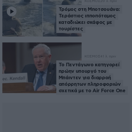
ΚΟΣΜΟΣ
20 λ. πριν
Τρόμος στη Μποτσουάνα:
Τεράστιος ιπποπόταμος
καταδιώκει σκάφος με
τουρίστες
ΚΟΣΜΟΣ
41 λ. πριν
Το Πεντάγωνο κατηγορεί
πρώην υπουργό του
Μπάιντεν για διαρροή
απόρρητων πληροφοριών
σχετικά με το Air Force One