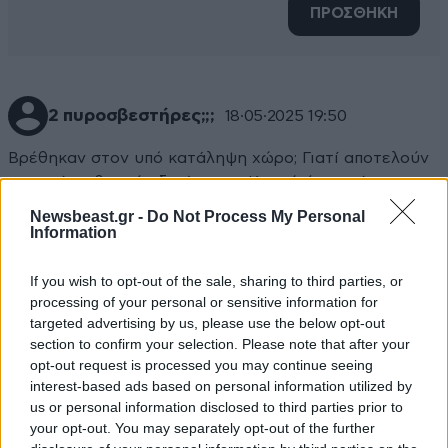
ΠΡΟΣΘΗΚΗ
2 πυροσβεστήρες;;;
18·05·2025 19:50
Βρέθηκαν στον υπό κατάληψη χώρο; Γιατί αποτελούν
στοιχεία πιθανού αδικήματος; Κι εγώ έχω σπίτι μου.
Σημαίνει κάτι; Πώς συνδέονται οι τραμπούκοι
Newsbeast.gr -
Do Not Process My Personal
κουκουλοφόροι με τον υπό κατάληψη χώρο. Πολύ
Information
παραπληροφόρηση.
If you wish to opt-out of the sale, sharing to third parties, or
Απαντήστε
0
0
processing of your personal or sensitive information for
targeted advertising by us, please use the below opt-out
section to confirm your selection. Please note that after your
opt-out request is processed you may continue seeing
interest-based ads based on personal information utilized by
us or personal information disclosed to third parties prior to
your opt-out. You may separately opt-out of the further