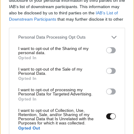
disclosure of your personal information by third parties on the
IAB’s list of downstream participants. This information may
also be disclosed by us to third parties on the
IAB’s List of
Downstream Participants
that may further disclose it to other
third parties.
Please note that this website/app uses one or more Google
Personal Data Processing Opt Outs
services and may gather and store information including but
not limited to your visit or usage behaviour. You may click to
I want to opt-out of the Sharing of my
ΠΕΡΙΣΣΟΤΕΡΑ ΣΧΟΛΙΑ
personal data.
grant or deny consent to Google and its third-party tags to
Opted In
use your data for below specified purposes in below Google
consent section.
I want to opt-out of the Sale of my
Saxon
15·05·2025 07:41
Personal Data.
Opted In
TRENDING
..και ιατρός; ...Γυναίκες είστε πολύ φευγάτες
I want to opt-out of processing my
πλέον...πρέπει να αντιμετωπίζεστε ανάλογα.
Personal Data for Targeted Advertising.
Opted In
Διαβάσατε δύο σελίδες Μπακούνιν και γίνατε
αναρχικοί ρε τεμπέληδες; Κηφήνες που ξεφτιλίζετε
I want to opt-out of Collection, Use,
κάθε τι θεσμικό.. Για ποια δημοκρατία μιλάτε ρε
Retention, Sale, and/or Sharing of my
Personal Data that Is Unrelated with the
μηδενικά; Σε άλλη χώρα θα σας είχαν τσακίσει μια και
Purposes for which it was collected.
Opted Out
καλή...Τριτοκοσμικοί επαναστάτες...