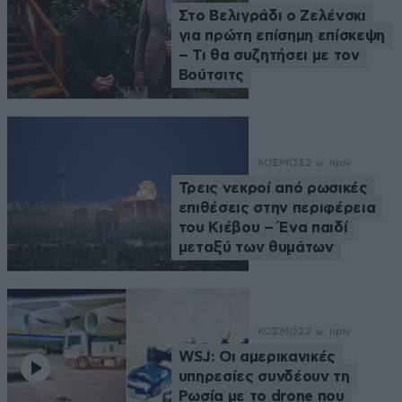
Στο Βελιγράδι ο Ζελένσκι
για πρώτη επίσημη επίσκεψη
– Τι θα συζητήσει με τον
Βούτσιτς
ΚΟΣΜΟΣ
2 ω. πριν
Τρεις νεκροί από ρωσικές
επιθέσεις στην περιφέρεια
του Κιέβου – Ένα παιδί
μεταξύ των θυμάτων
ΚΟΣΜΟΣ
2 ω. πριν
WSJ: Οι αμερικανικές
υπηρεσίες συνδέουν τη
Ρωσία με το drone που