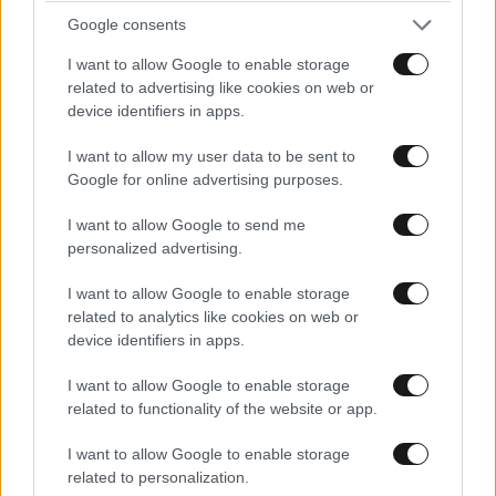
Google consents
Απαντήστε
0
0
I want to allow Google to enable storage
related to advertising like cookies on web or
device identifiers in apps.
Μα δεν
14·05·2025 23:16
I want to allow my user data to be sent to
ΑΘΛΗΤΙΚΑ
07·08·2026 21:30
Google for online advertising purposes.
είχε καταργηθεί από το 2023 , που είχαμε αστυνομία
Ακυρώνει δύο συμβόλαια ο Λαρεντζάκης και
στα πανεπιστήμια; Άσυλο από που ως που ; Από πού
υπογράφει σε ελληνική ομάδα-έκπληξη!
I want to allow Google to send me
προκύπτει ; Το μόνο που κατάφερε είναι να κάνει τα
personalized advertising.
πανεπιστήμια καταφύγια εγκληματιών .
I want to allow Google to enable storage
Απαντήστε
1
2
related to analytics like cookies on web or
device identifiers in apps.
I want to allow Google to enable storage
related to functionality of the website or app.
ΩΡΑ
14·05·2025 22:58
I want to allow Google to enable storage
Είναι ώρα να καταργηθεί το άσυλο , ΑΣΥΔΩΣΙΑ και να
related to personalization.
τιμωρούνται αυστηρά οι καταληψίες ……