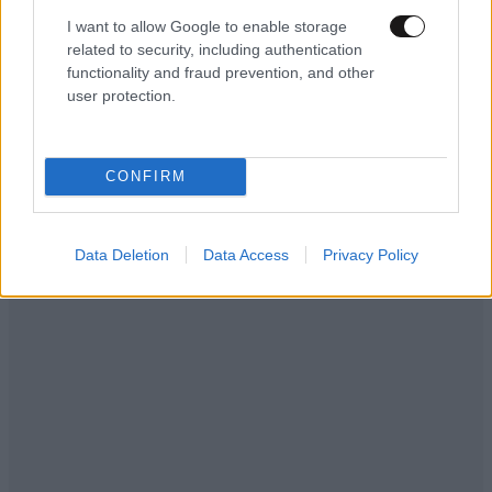
I want to allow Google to enable storage
Απαντήστε
5
1
related to security, including authentication
functionality and fraud prevention, and other
user protection.
babis o flu
14·05·2025 22:43
CONFIRM
Για τους ηθικούς αυτουργούς δεν θα κάνουμε τίποτε;
Απαντήστε
5
0
Data Deletion
Data Access
Privacy Policy