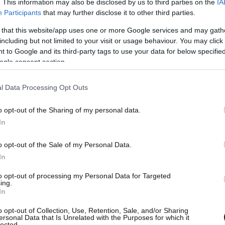
. This information may also be disclosed by us to third parties on the
IA
Participants
that may further disclose it to other third parties.
ασε…»
 that this website/app uses one or more Google services and may gath
including but not limited to your visit or usage behaviour. You may click 
άλλη, δεν φόβισε το Μέγαρο Μαξίμου.
Το
 to Google and its third-party tags to use your data for below specifi
ogle consent section.
ίνονται σύμφωνα με κυβερνητικά στελέχη που
πρώην πρωθυπουργού με τη γνωστή λαϊκή ρήση:
l Data Processing Opt Outs
 γερό για την ηλικία του Αντώνη Σαμαρά που
ννη όπως φάνηκε χθες με το επικριτικό της
o opt-out of the Sharing of my personal data.
ανδρός σοφού. Όταν η ιστορία επαναλαμβάνεται,
In
ντως παρά τα πυρά, να σας αναφέρω ότι στην
o opt-out of the Sale of my Personal Data.
ψη πως ετοιμάζει κόμμα.
In
α του Θεοδωρικάκου
to opt-out of processing my Personal Data for Targeted
ing.
In
ίο Ανάπτυξης η πρώτη καταγγελία για αλλαγή
o opt-out of Collection, Use, Retention, Sale, and/or Sharing
φαλισμένων στις ιδιωτικές εταιρείες σήμανε
ersonal Data that Is Unrelated with the Purposes for which it
lected.