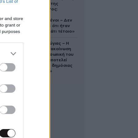
B’s List of
δολοφονία της
Ελίζαμπεθ Ρος:
«Είμαστε
er and store
συντετριμμένοι – Δεν
to grant or
έδειξε ποτέ ότι ήταν
ed purposes
ικανός για κάτι τέτοιο»
Χρίστος Κούγιας – Η
αυστηρή ανακοίνωση
για την προσωπική του
ζωή: «Δεν αποτελεί
αντικείμενο δημόσιας
συζήτησης»