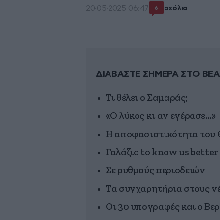
20·05·2025 06:47
σχόλια
6
ΔΙΑΒΑΣΤΕ ΣΗΜΕΡΑ ΣΤΟ BEA
Τι θέλει ο Σαμαράς;
«Ο λύκος κι αν εγέρασε…»
Η αποφασιστικότητα του
Γαλάζιο to know us bette
Σε ρυθμούς περιοδειών
Τα συγχαρητήρια στους νέ
Οι 30 υπογραφές και ο Βε