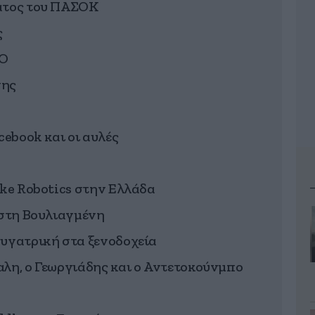
ατος του ΠΑΣΟΚ
ς
ΚΟ
σης
cebook και οι αυλές
uke Robotics στην Ελλάδα
 στη Βουλιαγμένη
υγατρική στα ξενοδοχεία
λη, ο Γεωργιάδης και ο Αντετοκούνμπο