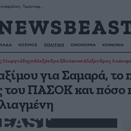
Μύρων, Τριαντάφυλλος, Τριανταφυλλιά, Φυλλιώ, Ρόζα
ΛΑΔΑ
ΚΟΣΜΟΣ
ΠΟΛΙΤΙΚΗ
ΟΙΚΟΝΟΜΙΑ
ΚΟΙΝΩΝΙΑ
ς Γεωργιάδης
#Αλεξάνδρα Σδούκου
#Αλέξανδρος Λυκουρ
αξίμου για Σαμαρά, το
ς του ΠΑΣΟΚ και πόσο 
υλιαγμένη
EAST