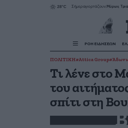
Σήμερα
γιορτάζουν:
ΡΟΗ ΕΙΔΗΣΕΩΝ
ΕΛ
ΠΟΛΙΤΙΚΗ
#Attica Group
#Άδωνι
Τι λένε στο Μ
του αιτήματο
σπίτι στη Βο
B