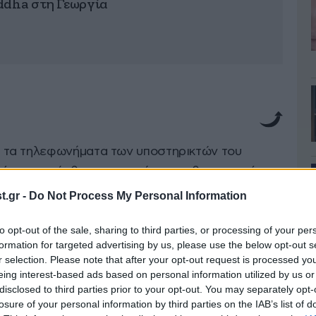
ddha στη Γεωργία
τα τηλεφωνήματα των υποστηρικτών του
πόηχο του άρθρου του πρώην πρωθυπουργού στα
λλά τα ερωτήματα, όπως «τι θέλει ο Αντώνης;»,
.gr -
Do Not Process My Personal Information
ς της ΝΔ, κ.λπ. Το νέο χτύπημα του Μεσσήνιου
to opt-out of the sale, sharing to third parties, or processing of your per
λακες του σαμαρισμού. «Ο Αντώνης Σαμαράς θα
formation for targeted advertising by us, please use the below opt-out s
 για το καλό του τόπου», μου έλεγαν οι
r selection. Please note that after your opt-out request is processed y
αν κάτι καινούργιο. Αυτό όμως που δεν μου
eing interest-based ads based on personal information utilized by us or
disclosed to third parties prior to your opt-out. You may separately opt-
ζει. Νέο κόμμα; Μάλλον. Όμως έμαθα ότι ίσως δεν
losure of your personal information by third parties on the IAB’s list of
 νεότερης γενιάς.