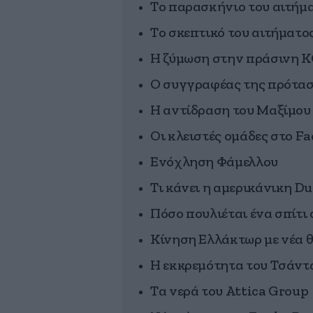
Το παρασκήνιο του αιτήμ
Το σκεπτικό του αιτήματο
Η ζύμωση στην πράσινη 
Ο συγγραφέας της πρότα
Η αντίδραση του Μαξίμου
Οι κλειστές ομάδες στο Fa
Ενόχληση Φάμελλου
Τι κάνει η αμερικάνικη D
Πόσο πουλιέται ένα σπίτι
Κίνηση Ελλάκτωρ με νέα θ
Η εκκρεμότητα του Τσάντα
Τα νερά του Attica Group