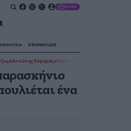
GAMES
ΑΘΛΗΤΙΚΑ
ΕΦΗΜΕΡΙΔΕΣ
έζος
#Αντώνης Σαμαράς
#Γιάννης Αντετοκούνμπο
#Δημή
 παρασκήνιο
πουλιέται ένα