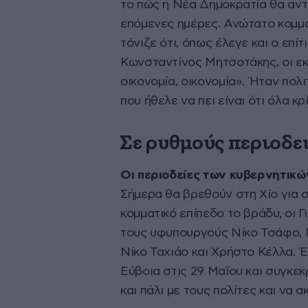
το πώς η Νέα Δημοκρατία θα αντ
επόμενες ημέρες. Ανώτατο κομμα
τόνιζε ότι, όπως έλεγε και ο επ
Κωνσταντίνος Μητσοτάκης, οι εκ
οικονομία, οικονομία». Ήταν πολ
που ήθελε να πει είναι ότι όλα κρ
Σε ρυθμούς περιοδε
Οι περιοδείες των κυβερνητικώ
Σήμερα θα βρεθούν στη Χίο για σ
κομματικό επίπεδο το βράδυ, οι 
τους υφυπουργούς Νίκο Τσάφο,
Νίκο Ταχιάο και Χρήστο Κέλλα. 
Εύβοια στις 29 Μαΐου και συγκεκ
και πάλι με τους πολίτες και να 