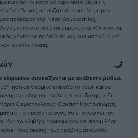
ιμετωπίσει το τόσο σοβαρό αυτό θέμα τις
τικό στέλεχος σε συζήτηση που είχαμε μου
ίτιμος πρόεδρος της Νέας Δημοκρατίας,
λογές κρίνονται από τρία πράγματα: «Οικονομία,
ιτικός μέντορας πρόσθεσε και, ουσιαστικά, αυτό
ίνονται στην τσέπη.
ιών
ν κλιμακίων συνεχίζονται με ακάθεκτο ρυθμό.
υζήτηση σε θεσμικό επίπεδο το πρωί, και σε
Γιάννης Σμυρλής και Στέλιος Κονταδάκης μαζί με
 Μάριο Θεμιστοκλέους, Θανάση Κοντογεώργη,
Έμαθα ότι ο πρωθυπουργός θα επισκεφθεί την
ριμένα το Αλιβέρι, προκειμένου να συνομιλήσει
ακούσει τους δικούς τους προβληματισμούς.