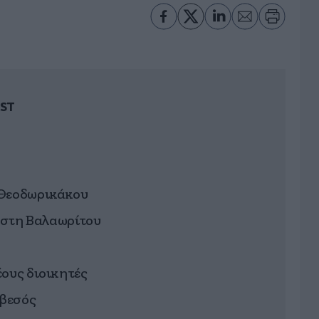
ST
 Θεοδωρικάκου
r στη Βαλαωρίτου
ους διοικητές
ρβεσός