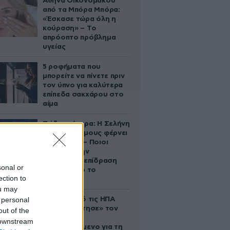
Αθηνά Οικονομάκου
από τα Μπόρα Μπόρα:
«Έσκασε τώρα όλη η
κούραση» – Το
απρόοπτο πρόβλημα
υγείας
5 ροφήματα που
μπορείτε να πίνετε πριν
τον ύπνο για καλύτερα
επίπεδα σακχάρου στο
αίμα
Ζώδια σήμερα: Η Σελήνη
στους Διδύμους φέρνει
ανατροπές – Ποιοι
δέχονται την
ευεργετική επίδραση
sonal or
του Δία από το
ection to
απόγευμα;
ou may
 personal
Ζευγάρι από τις ΗΠΑ
που «υιοθέτησε» τον
out of the
Αφγανό
 downstream
κατηγορούμενο για τη