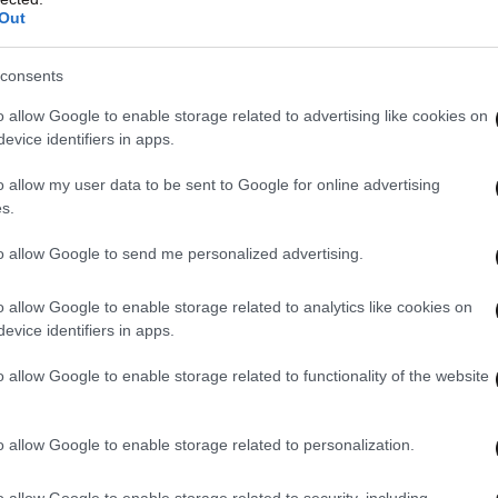
κος ρώτησε τους αρμόδιους υπαλλήλους αν
Out
 Να πληρώνει δηλαδή ο πελάτης και μετά η
χία της να τον αποζημιώνει. Με βάση τα πρώτα
consents
νηση των εταιρειών φάνηκε ότι ήταν
o allow Google to enable storage related to advertising like cookies on
πρώτες επαφές, την περασμένη Παρασκευή, όπου
evice identifiers in apps.
μεσα. Δεν το έκαναν και το πρωί της Δευτέρας
o allow my user data to be sent to Google for online advertising
ιλε από την εκπομπή του Γιώργου Παπαδάκη και
s.
ς επιστολές! Για κάποιες ώρες οι εταιρείες το
to allow Google to send me personalized advertising.
σματα στο εσωτερικό της κυβέρνησης, αλλά ο
ετηθεί ο Τ. Θεοδωρικάκος δεν άφηνε περιθώρια
o allow Google to enable storage related to analytics like cookies on
τητά του. Και τελικά επικράτησε η λογική. Το
evice identifiers in apps.
 αυτή τη μάχη, όπως και την προηγούμενη για
o allow Google to enable storage related to functionality of the website
ια, αλλά είναι προφανές ότι το μέτωπο των
ει θερμό. Οπότε ετοιμαστείτε σύντομα για το
o allow Google to enable storage related to personalization.
o allow Google to enable storage related to security, including