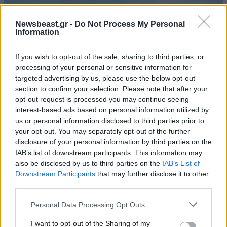
Newsbeast.gr -
Do Not Process My Personal
Information
If you wish to opt-out of the sale, sharing to third parties, or
processing of your personal or sensitive information for
targeted advertising by us, please use the below opt-out
section to confirm your selection. Please note that after your
opt-out request is processed you may continue seeing
interest-based ads based on personal information utilized by
us or personal information disclosed to third parties prior to
your opt-out. You may separately opt-out of the further
disclosure of your personal information by third parties on the
11·04·2025 14:20
IAB’s list of downstream participants. This information may
Ανοιξιάτικη εξόρμηση με θαλασσινό αέρα: Διάλεξε
also be disclosed by us to third parties on the
IAB’s List of
προορισμό για το Πάσχα και άφησε την Blue Star Ferries
Downstream Participants
that may further disclose it to other
να σε ταξιδέψει!
third parties.
Please note that this website/app uses one or more Google
Personal Data Processing Opt Outs
services and may gather and store information including but
not limited to your visit or usage behaviour. You may click to
I want to opt-out of the Sharing of my