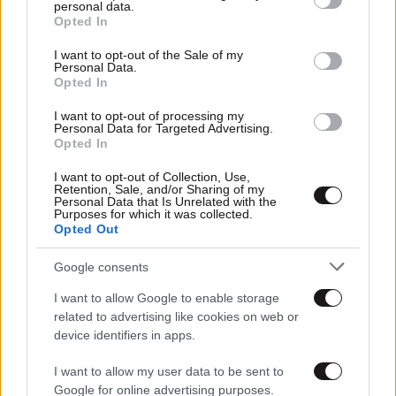
personal data.
grant or deny consent to Google and its third-party tags to
Opted In
use your data for below specified purposes in below Google
consent section.
I want to opt-out of the Sale of my
Personal Data.
Opted In
I want to opt-out of processing my
Personal Data for Targeted Advertising.
Opted In
I want to opt-out of Collection, Use,
Retention, Sale, and/or Sharing of my
Personal Data that Is Unrelated with the
Purposes for which it was collected.
Opted Out
02·12·2024 23:46
Στα 593,4 εκατ. ευρώ ο κύκλος εργασιών της Attica
Group το εννεάμηνο του 2024, με αύξηση 27,4%
Google consents
I want to allow Google to enable storage
related to advertising like cookies on web or
device identifiers in apps.
I want to allow my user data to be sent to
Google for online advertising purposes.