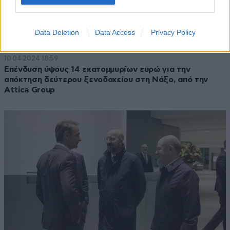
Data Deletion
Data Access
Privacy Policy
10·04·2024 18:59
Επένδυση ύψους 14 εκατομμυρίων ευρώ για την
απόκτηση δεύτερου ξενοδοχείου στη Νάξο, από την
Αttica Group