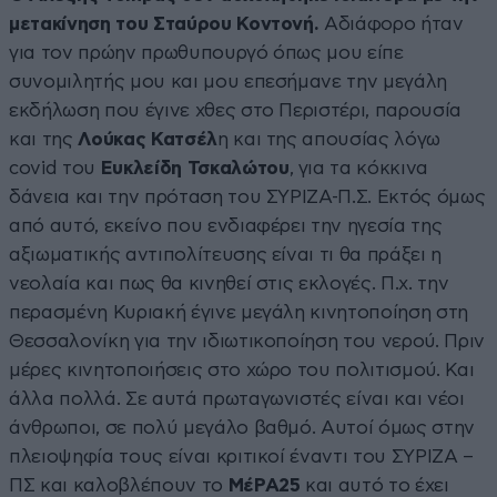
μετακίνηση του Σταύρου Κοντονή.
Αδιάφορο ήταν
για τον πρώην πρωθυπουργό όπως μου είπε
συνομιλητής μου και μου επεσήμανε την μεγάλη
εκδήλωση που έγινε χθες στο Περιστέρι, παρουσία
και της
Λούκας Κατσέλ
η και της απουσίας λόγω
covid του
Ευκλείδη Τσκαλώτου
, για τα κόκκινα
δάνεια και την πρόταση του ΣΥΡΙΖΑ-Π.Σ. Εκτός όμως
από αυτό, εκείνο που ενδιαφέρει την ηγεσία της
αξιωματικής αντιπολίτευσης είναι τι θα πράξει η
νεολαία και πως θα κινηθεί στις εκλογές. Π.χ. την
περασμένη Κυριακή έγινε μεγάλη κινητοποίηση στη
Θεσσαλονίκη για την ιδιωτικοποίηση του νερού. Πριν
μέρες κινητοποιήσεις στο χώρο του πολιτισμού. Και
άλλα πολλά. Σε αυτά πρωταγωνιστές είναι και νέοι
άνθρωποι, σε πολύ μεγάλο βαθμό. Αυτοί όμως στην
πλειοψηφία τους είναι κριτικοί έναντι του ΣΥΡΙΖΑ –
ΠΣ και καλοβλέπουν το
ΜέΡΑ25
και αυτό το έχει