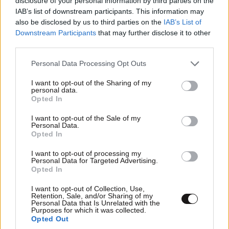
disclosure of your personal information by third parties on the
IAB’s list of downstream participants. This information may
also be disclosed by us to third parties on the
IAB’s List of
Downstream Participants
that may further disclose it to other
third parties.
Please note that this website/app uses one or more Google
Personal Data Processing Opt Outs
services and may gather and store information including but
not limited to your visit or usage behaviour. You may click to
I want to opt-out of the Sharing of my
personal data.
grant or deny consent to Google and its third-party tags to
Opted In
use your data for below specified purposes in below Google
consent section.
I want to opt-out of the Sale of my
Personal Data.
Opted In
I want to opt-out of processing my
Personal Data for Targeted Advertising.
Opted In
I want to opt-out of Collection, Use,
Retention, Sale, and/or Sharing of my
Personal Data that Is Unrelated with the
Purposes for which it was collected.
Opted Out