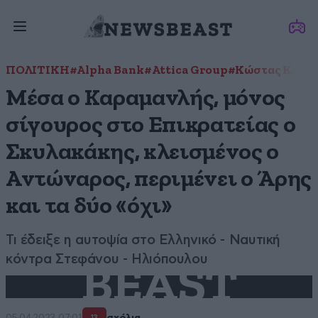
ΠΟΛΙΤΙΚΗ
#Alpha Bank
#Attica Group
#Kώστας Καρα
Μέσα ο Καραμανλής, μόνος
σίγουρος στο Επικρατείας ο
Σκυλακάκης, κλεισμένος ο
Αντώναρος, περιμένει ο Άρης
και τα δύο «όχι»
Τι έδειξε η αυτοψία στο Ελληνικό - Ναυτική
κόντρα Στεφάνου - Ηλιόπουλου
BEAST
05·04·2023 07:01
σχόλια
13