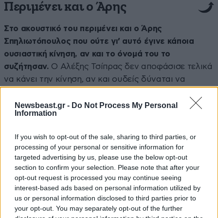
Περιμένει και ο Άρης
Στο ακουστικό του περιμένει και ο Άρης
Σπηλιωτόπουλος που ούτε γι’ αυτό έγινε κάποια
ουσιαστική κίνηση, αν και το όνομά του το
συζήτησαν.
Ο Αλέξης Τσίπρας δεν αποφάσισε τελικά
να κάνει την κίνηση, αν και ουδείς δύναται να
αποκλείσει τίποτα έως την ύστατη στιγμή για το
ψηφοδέλτιο Επικρατείας, αν και είναι εξαιρετικά
Newsbeast.gr -
Do Not Process My Personal
Information
δύσκολο.
If you wish to opt-out of the sale, sharing to third parties, or
Πράσινο φως για Αντώναρο
processing of your personal or sensitive information for
targeted advertising by us, please use the below opt-out
Αντίθετα ο Βαγγέλης Αντώναρος, όπως σας
section to confirm your selection. Please note that after your
αποκάλυψε η στήλη καιρό τώρα θα είναι υποψήφιος
opt-out request is processed you may continue seeing
interest-based ads based on personal information utilized by
στην Ανατολική Αττική, αλλά ανακοίνωση επίσημη
us or personal information disclosed to third parties prior to
ακόμα να βγει.
Έτσι όπως το πάει ο ΣΥΡΙΖΑ – ΠΣ θα
your opt-out. You may separately opt-out of the further
τον ανακοινώσει την τελευταία στιγμή.