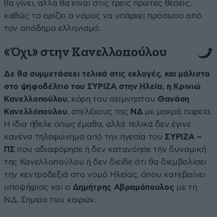
θα γίνει, αλλά θα είναι στις τρεις πρώτες θέσεις,
καθώς το ορίζει ο νόμος να υπάρχει πρόσωπο από
τον απόδημο ελληνισμό.
«Όχι» στην Κανελλοπούλου
Δε θα συμμετάσχει τελικά στις εκλογές, και μάλιστα
στο ψηφοδέλτιο του ΣΥΡΙΖΑ στην Ηλεία, η Κρινιώ
Κανελλοπούλου
, κόρη του αείμνηστου
Θανάση
Κανελλόπουλου
, στελέχους της
ΝΔ
με μακρά πορεία.
Η ίδια ήθελε όπως έμαθα, αλλά τελικά δεν έγινε
κανένα τηλεφώνημα από την ηγεσία του
ΣΥΡΙΖΑ –
ΠΣ
που αδιαφόρησε ή δεν κατανόησε την δυναμική
της Κανελλοπούλου ή δεν διείδε ότι θα διεμβολίσει
την κεντροδεξιά στο νομό Ηλείας, όπου κατεβαίνει
υποψήφιος και ο
Δημήτρης Αβραμόπουλος
με τη
ΝΔ. Σημεία των καιρών.