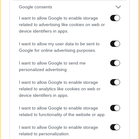
Google consents
I want to allow Google to enable storage
related to advertising like cookies on web or
device identifiers in apps.
I want to allow my user data to be sent to
Google for online advertising purposes.
I want to allow Google to send me
Τα έργα «τρέχουν» στο Ελληνικό
personalized advertising.
I want to allow Google to enable storage
Ναι, είναι γεγονός ότι η υπογειοποίηση της
related to analytics like cookies on web or
Ποσειδώνος, ένα από τα σημαντικότερα έργα
device identifiers in apps.
υποδομής αυτή τη στιγμή στο Ελληνικό, προχωράει
κανονικά.
Το διαπίστωσε και ο Άδωνις χθες, ιδίοις
I want to allow Google to enable storage
related to functionality of the website or app.
όμμασι. Κάτι λίγο η κόντρα με το
ΣΥΡΙΖΑ
και πιο
προσωπικά με τον
Πολάκη
, κάτι λίγο οι ισχυρισμοί
I want to allow Google to enable storage
της αντιπολίτευσης ότι το Ελληνικό δεν προχωράει,
related to personalization.