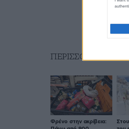
authenti
ΠΕΡΙΣΣΟΤΕΡΑ ΑΠΟ
Φρένο στην ακρίβεια:
Στου
Πάνω από 900
του 