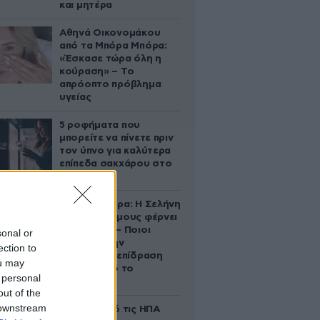
και μητέρα
Αθηνά Οικονομάκου
από τα Μπόρα Μπόρα:
«Έσκασε τώρα όλη η
κούραση» – Το
απρόοπτο πρόβλημα
υγείας
5 ροφήματα που
μπορείτε να πίνετε πριν
τον ύπνο για καλύτερα
επίπεδα σακχάρου στο
αίμα
Ζώδια σήμερα: Η Σελήνη
στους Διδύμους φέρνει
ανατροπές – Ποιοι
sonal or
δέχονται την
ection to
ευεργετική επίδραση
ou may
του Δία από το
 personal
απόγευμα;
out of the
 downstream
Ζευγάρι από τις ΗΠΑ