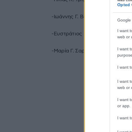
Opted 
-Ιωάννης Γ. Βογιατζής, Σύμβουλ
Google 
I want t
-Ευστράτιος Γ- Ι. Χατζηγιάννης
web or d
I want t
-Μαρία Γ. Σαρρή, Σύμβουλος, Αν
purpose
I want 
I want t
web or d
I want t
or app.
I want t
I want t