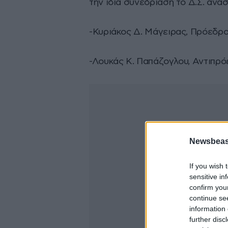
την ίδια συνεδρίαση το Δ.Σ. αν
-Κυριάκος Δ. Μάγειρας, Πρόεδρο
-Λουκάς Κ. Παπάζογλου, Αντιπρ
Newsbeast
If you wish 
sensitive in
confirm you
continue se
information 
further disc