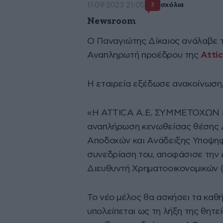
11·09·2023 21:05
σχόλια
3
Newsroom
Ο Παναγιώτης Δίκαιος ανάλαβε τ
Αναπληρωτή προέδρου της
Atti
Η εταιρεία εξέδωσε ανακοίνωση,
«Η ATTICA Α.Ε. ΣΥΜΜΕΤΟΧΩΝ ενη
αναπλήρωση κενωθείσας θέσης Δ.
Αποδοχών και Ανάδειξης Υποψηφι
συνεδρίαση του, αποφάσισε την ε
Διευθυντή Χρηματοοικονομικών (
Το νέο μέλος θα ασκήσει τα καθή
υπολείπεται ως τη λήξη της θητε