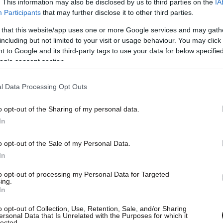
. This information may also be disclosed by us to third parties on the
IA
Participants
that may further disclose it to other third parties.
 that this website/app uses one or more Google services and may gath
including but not limited to your visit or usage behaviour. You may click 
 to Google and its third-party tags to use your data for below specifi
ogle consent section.
l Data Processing Opt Outs
o opt-out of the Sharing of my personal data.
In
o opt-out of the Sale of my Personal Data.
In
to opt-out of processing my Personal Data for Targeted
ύνων Σύμβουλος & Αναπληρωτής Προέδρου,
ing.
In
o opt-out of Collection, Use, Retention, Sale, and/or Sharing
ersonal Data that Is Unrelated with the Purposes for which it
Μη Εκτελεστικό Μέλος
lected.