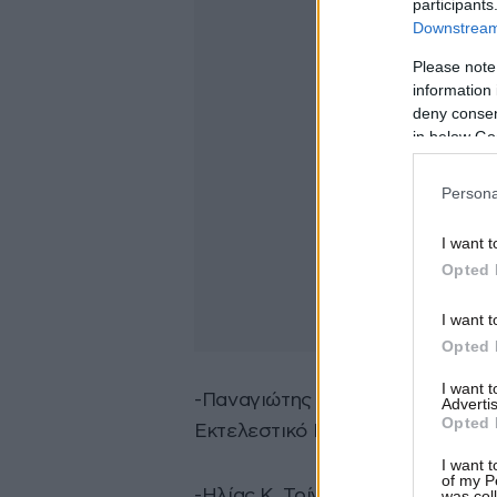
participants
Downstream 
Please note
information 
deny consent
in below Go
Persona
I want t
Opted 
I want t
Opted 
I want 
-Παναγιώτης Γ. Δικαίος, Διευθ
Advertis
Opted 
Εκτελεστικό Μέλος
I want t
of my P
-Ηλίας Κ. Τρίγκας, Σύμβουλος, 
was col