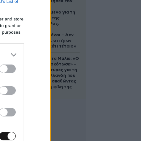
B’s List of
που «υιοθέτησε» τον
Αφγανό
κατηγορούμενο για τη
δολοφονία της
er and store
Ελίζαμπεθ Ρος:
to grant or
«Είμαστε
ed purposes
συντετριμμένοι – Δεν
έδειξε ποτέ ότι ήταν
ικανός για κάτι τέτοιο»
Τραγωδία στα Μάλια: «Ο
πανικός τη σκότωσε» –
Τι λένε μάρτυρες για τη
42χρονη Ολλανδή που
πνίγηκε προσπαθώντας
να σώσει τη φίλη της