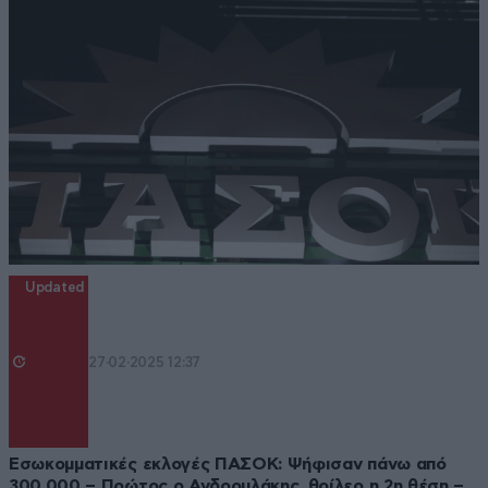
Updated
27·02·2025 12:37
Εσωκομματικές εκλογές ΠΑΣΟΚ: Ψήφισαν πάνω από
300.000 – Πρώτος ο Ανδρουλάκης, θρίλερ η 2η θέση –