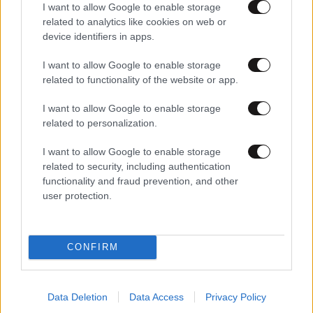
I want to allow Google to enable storage
related to analytics like cookies on web or
device identifiers in apps.
I want to allow Google to enable storage
20·05·2025 06:47
related to functionality of the website or app.
Τι λένε στο Μαξίμου για Σαμαρά, το παρασκήνιο του
αιτήματος του ΠΑΣΟΚ και πόσο πουλιέται ένα σπίτι στη
I want to allow Google to enable storage
Βουλιαγμένη
related to personalization.
I want to allow Google to enable storage
related to security, including authentication
functionality and fraud prevention, and other
user protection.
CONFIRM
Data Deletion
Data Access
Privacy Policy