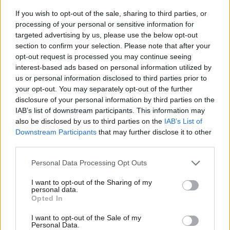
If you wish to opt-out of the sale, sharing to third parties, or
processing of your personal or sensitive information for
targeted advertising by us, please use the below opt-out
section to confirm your selection. Please note that after your
opt-out request is processed you may continue seeing
interest-based ads based on personal information utilized by
us or personal information disclosed to third parties prior to
your opt-out. You may separately opt-out of the further
disclosure of your personal information by third parties on the
18·11·2025 06:47
IAB’s list of downstream participants. This information may
Τι δείχνει δημοσκόπηση στον Βόρειο Τομέα | Οι
also be disclosed by us to third parties on the
IAB’s List of
συναντήσεις του Δένδια και η στήριξη | Τα 80
Downstream Participants
that may further disclose it to other
καταστήματα που θα ανοίξουν στο Ελληνικό
third parties.
Please note that this website/app uses one or more Google
Personal Data Processing Opt Outs
services and may gather and store information including but
not limited to your visit or usage behaviour. You may click to
I want to opt-out of the Sharing of my
personal data.
grant or deny consent to Google and its third-party tags to
Opted In
use your data for below specified purposes in below Google
consent section.
I want to opt-out of the Sale of my
Personal Data.