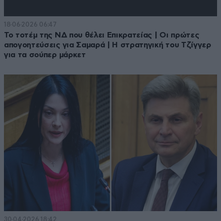
18·06·2026 06:47
Το τοτέμ της ΝΔ που θέλει Επικρατείας | Οι πρώτες
απογοητεύσεις για Σαμαρά | Η στρατηγική του Τζίγγερ
για τα σούπερ μάρκετ
30·04·2026 18:42