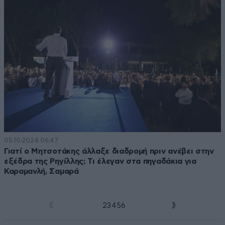
05·10·2024 06:47
Γιατί ο Μητσοτάκης άλλαξε διαδρομή πριν ανέβει στην
εξέδρα της Ρηγίλλης; Τι έλεγαν στα πηγαδάκια για
Καραμανλή, Σαμαρά
1
2
3
4
5
6