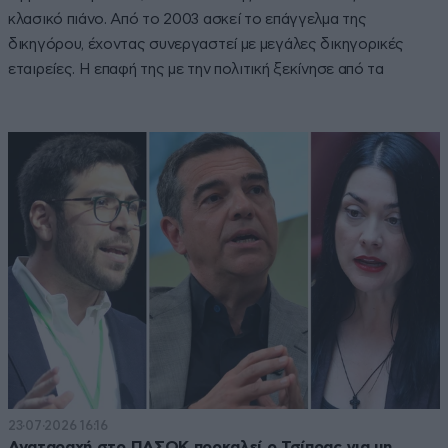
κλασικό πιάνο. Από το 2003 ασκεί το επάγγελμα της
δικηγόρου, έχοντας συνεργαστεί με μεγάλες δικηγορικές
εταιρείες. Η επαφή της με την πολιτική ξεκίνησε από τα
φοιτητικά της χρόνια, όταν ήταν μέλος της ΠΑΣΠ Νομικής.
Στις εκλογές του 2009 και 2012, η Νάντια Γιαννακοπούλου
εξελέγη βουλευτής Μεσσηνίας με το ΠΑ.ΣΟ.Κ., ενώ την
περίοδο 2013-2014 υπήρξε Γενική Γραμματέας στο
Υπουργείο Περιβάλλοντος. Στις εκλογές του 2019, εξελέγη
βουλευτής της περιφέρειας Β2' Δυτικού Τομέα Αθηνών με
το Κίνημα Αλλαγής, ενώ το 2021, ανέλαβε αναπληρώτρια
Κοινοβουλευτική Εκπρόσωπος του ίδιου κόμματος. Η
Νάντια Γιαννακοπούλου είναι παντρεμένη από το 2008 με
τον ηθοποιό και σκηνοθέτη Μάξιμο Μουμούρη και μαζί
έχουν αποκτήσει τρεις κόρες. Στις επερχόμενες εκλογές
θα είναι υποψήφια στην περιφέρεια Β2' Δυτικού Τομέα
Αθηνών.
23·07·2026 16:16
Αναταραχή στο ΠΑΣΟΚ προκαλεί ο Τσίπρας για μη