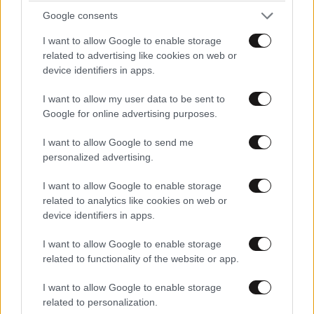
και τις πιο φτωχές περιοχές της πατρίδας μας.
Google consents
Δίνουμε μεγάλο βάρος στη μείωση των κοινωνικών
I want to allow Google to enable storage
και περιφερειακών ανισοτήτων και φυσικά στην
related to advertising like cookies on web or
επίλυση του δημογραφικού που είναι ένα εθνικό
device identifiers in apps.
ζήτημα ύψιστης προτεραιότητας».
I want to allow my user data to be sent to
Google for online advertising purposes.
Επιπλέον, για τις επιχειρήσεις που υπάγονται στο
καθεστώς «Μεγάλων Επενδύσεων», παρέχεται
I want to allow Google to send me
δυνατότητα χρηματοδότησης είτε με
personalized advertising.
βραχυπρόθεσμα δάνεια έναντι της επιχορήγησης είτε
I want to allow Google to enable storage
με μακροπρόθεσμα δάνεια για την υλοποίηση της
related to analytics like cookies on web or
επένδυσης. Η χρηματοδότηση μπορεί να προέλθει
device identifiers in apps.
από το Ταμείο Εγγυοδοσίας ή άλλα χρηματοδοτικά
εργαλεία της Ελληνικής Αναπτυξιακής Τράπεζας.
I want to allow Google to enable storage
related to functionality of the website or app.
Παράλληλα, τόσο οι μικρομεσαίες όσο και οι
I want to allow Google to enable storage
μεγάλες επιχειρήσεις που υπάγονται στο ίδιο
related to personalization.
καθεστώς μπορούν να αιτηθούν χρηματοδότηση από