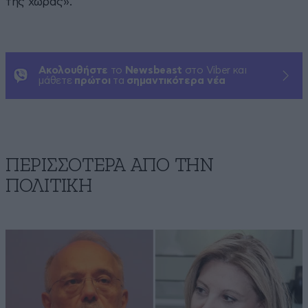
της χώρας».
Ακολουθήστε
το
Newsbeast
στο Viber και
μάθετε
πρώτοι
τα
σημαντικότερα νέα
ΠΕΡΙΣΣΟΤΕΡΑ ΑΠΟ ΤΗΝ
ΠΟΛΙΤΙΚΗ