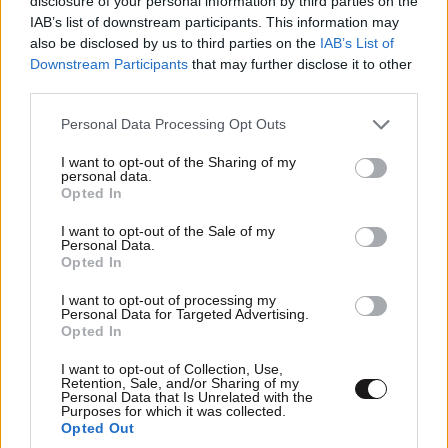
disclosure of your personal information by third parties on the
IAB’s list of downstream participants. This information may
Οι σχετικές άδειες θα πρέπει να εκδίδονται εντός
also be disclosed by us to third parties on the
IAB’s List of
δύο μηνών, ενώ η έγκριση περιβαλλοντικών όρων
Downstream Participants
that may further disclose it to other
εντός τριών.
third parties.
Please note that this website/app uses one or more Google
Όπως έχει επισημάνει ο υπουργός, «για πρώτη φορά
Personal Data Processing Opt Outs
services and may gather and store information including but
στον νέο αναπτυξιακό νόμο υπάρχει ξεχωριστό
not limited to your visit or usage behaviour. You may click to
I want to opt-out of the Sharing of my
καθεστώς συνολικού ύψους 150 εκατ. ευρώ για
personal data.
grant or deny consent to Google and its third-party tags to
Opted In
επενδυτικά σχέδια τουλάχιστον 2 εκατ. ευρώ που θα
use your data for below specified purposes in below Google
consent section.
αναπτυχθούν στους παραμεθόριους νομούς. Αυτό
I want to opt-out of the Sale of my
Personal Data.
αφορά πρωτίστως τη Μακεδονία μας και τη Θράκη
Opted In
που στηρίζουμε με πράξεις. Τα άλλα δύο καθεστώτα,
I want to opt-out of processing my
τα οποία επίσης θα χρηματοδοτηθούν με 150 εκατ.
Personal Data for Targeted Advertising.
ευρώ έκαστο, αφορούν τη μεταποίηση και τις
Opted In
μεγάλες επενδύσεις άνω των 15 εκατ. ευρώ η
I want to opt-out of Collection, Use,
καθεμία. Συνολικά το 2025 και το 2026 θα δοθούν
Retention, Sale, and/or Sharing of my
Personal Data that Is Unrelated with the
900 εκατ. ευρώ σε φοροαπαλλαγές και
Purposes for which it was collected.
Opted Out
επιχορηγήσεις, με προτεραιότητα στην παραμεθόριο