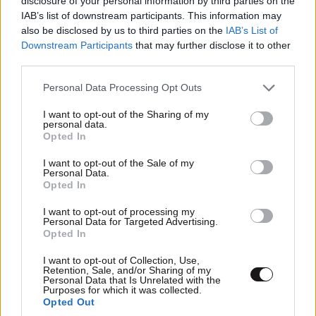
disclosure of your personal information by third parties on the
IAB’s list of downstream participants. This information may
«The Quiz with Balls»: Η ανακοίνωση του ΣΚΑΪ
also be disclosed by us to third parties on the
IAB’s List of
για το νέο τηλεπαιχνίδι με τον Γιάννη
Downstream Participants
that may further disclose it to other
Τσιμιτσέλη
third parties.
Please note that this website/app uses one or more Google
Personal Data Processing Opt Outs
services and may gather and store information including but
not limited to your visit or usage behaviour. You may click to
I want to opt-out of the Sharing of my
personal data.
grant or deny consent to Google and its third-party tags to
Opted In
use your data for below specified purposes in below Google
consent section.
I want to opt-out of the Sale of my
Personal Data.
Opted In
I want to opt-out of processing my
Personal Data for Targeted Advertising.
Opted In
I want to opt-out of Collection, Use,
Retention, Sale, and/or Sharing of my
Personal Data that Is Unrelated with the
Purposes for which it was collected.
Opted Out
«Stars System»: Η ανακοίνωση του STAR για