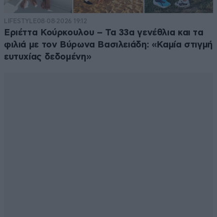
LIFESTYLE
08·08·2026 19:12
Εριέττα Κούρκουλου – Τα 33α γενέθλια και τα
φιλιά με τον Βύρωνα Βασιλειάδη: «Καμία στιγμή
ευτυχίας δεδομένη»