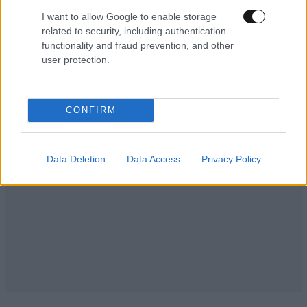
I want to allow Google to enable storage
related to security, including authentication
functionality and fraud prevention, and other
Ακολουθήστε το
NEWSBEAST
στο
Google News
user protection.
και μάθετε πρώτοι όλες τις ειδήσεις
CONFIRM
Data Deletion
Data Access
Privacy Policy