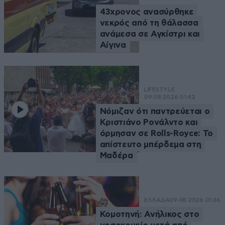
43χρονος ανασύρθηκε
νεκρός από τη θάλασσα
ανάμεσα σε Αγκίστρι και
Αίγινα
LIFESTYLE
09·08·2026 01:42
Νόμιζαν ότι παντρεύεται ο
Κριστιάνο Ρονάλντο και
όρμησαν σε Rolls-Royce: Το
απίστευτο μπέρδεμα στη
Μαδέρα
ΕΛΛΑΔΑ
09·08·2026 01:36
Κομοτηνή: Ανήλικος στο