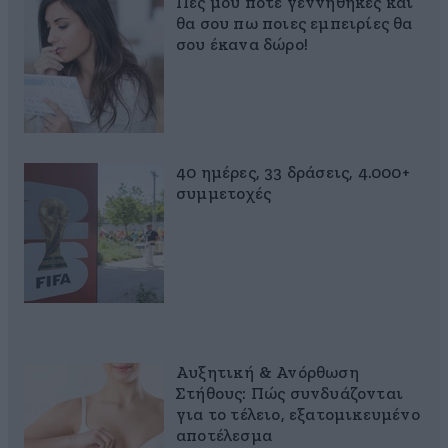
Πες μου πότε γεννήθηκες και
θα σου πω ποιες εμπειρίες θα
σου έκανα δώρο!
40 ημέρες, 33 δράσεις, 4.000+
συμμετοχές
Αυξητική & Ανόρθωση
Στήθους: Πώς συνδυάζονται
για το τέλειο, εξατομικευμένο
αποτέλεσμα