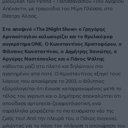
μιούζικαλ των Ρέππα – Παπαθανασίου «Του Αγοριού
Απέναντι», με τραγούδια του Μίμη Πλέσσα, στο
Θέατρο Άλσος.
Στο αποψινό «The 2Night Show» ο Γρηγόρης
Αρναούτογλου καλωσορίζει και το θρυλικό pop
συγκρότημα ONE. Ο Κωνσταντίνος Χριστοφόρου, ο
Φίλιππος Κωνσταντίνου, ο Δημήτρης Χανιώτης, ο
Αργύρης Ναστόπουλος και ο Πάνος Ψάλτης
κάθονται μαζί στο πλατό και δηλώνουν πιο
αγαπημένοι από ποτέ. Ο Κωνσταντίνος εξηγεί τους
λόγους που αποχώρησε το 2003, ο Φίλιππος
εξομολογείται ότι ένιωσε καταρρακωμένος μετά το
τέλος του γκρουπ και ο Δημήτρης αποκαλύπτει ότι
σπούδασε αρτοποιία-ζαχαροπλαστική, ενώ
παράλληλα μοιράζεται το πιο ευχάριστο νέο της
ζωής του! Από την πλευρά του, ο Πάνος συγκινεί,
μιλώντας για το πόσο τον πλήγωσε η αποχώρηση του