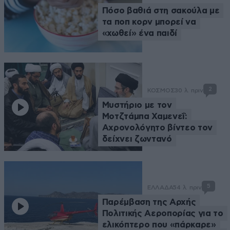
Πόσο βαθιά στη σακούλα με
τα ποπ κορν μπορεί να
«χωθεί» ένα παιδί
2
ΚΟΣΜΟΣ
30 λ. πριν
Μυστήριο με τον
Μοτζτάμπα Χαμενεΐ:
Αχρονολόγητο βίντεο τον
δείχνει ζωντανό
5
ΕΛΛΑΔΑ
54 λ. πριν
Παρέμβαση της Αρχής
Πολιτικής Αεροπορίας για το
ελικόπτερο που «πάρκαρε»