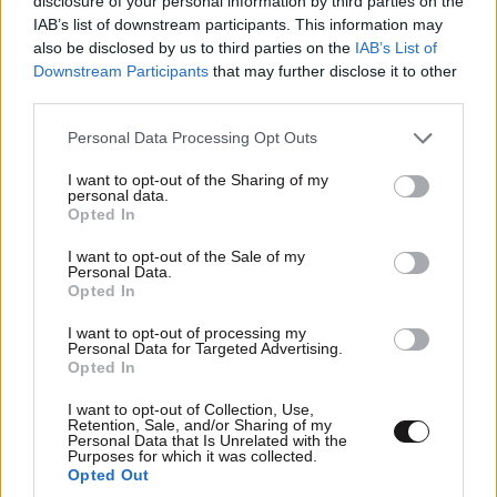
disclosure of your personal information by third parties on the
LIFESTYLE
08·08·2026 19:12
IAB’s list of downstream participants. This information may
Εριέττα Κούρκουλου – Τα 33α γενέθλια και τα
also be disclosed by us to third parties on the
IAB’s List of
φιλιά με τον Βύρωνα Βασιλειάδη: «Καμία στιγμή
Downstream Participants
that may further disclose it to other
third parties.
ευτυχίας δεδομένη»
Please note that this website/app uses one or more Google
Personal Data Processing Opt Outs
services and may gather and store information including but
not limited to your visit or usage behaviour. You may click to
I want to opt-out of the Sharing of my
personal data.
grant or deny consent to Google and its third-party tags to
Opted In
use your data for below specified purposes in below Google
consent section.
I want to opt-out of the Sale of my
Personal Data.
Opted In
I want to opt-out of processing my
Personal Data for Targeted Advertising.
Opted In
I want to opt-out of Collection, Use,
Retention, Sale, and/or Sharing of my
Personal Data that Is Unrelated with the
Purposes for which it was collected.
Opted Out