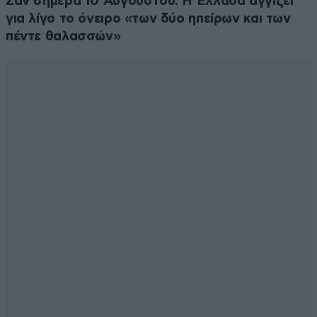
Σαν σήμερα 10 Αυγούστου: Η Ελλάδα αγγίζει
για λίγο το όνειρο «των δύο ηπείρων και των
πέντε θαλασσών»