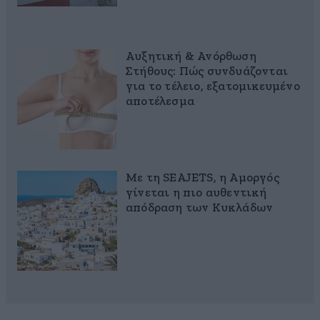
Αυξητική & Ανόρθωση
Στήθους: Πώς συνδυάζονται
για το τέλειο, εξατομικευμένο
αποτέλεσμα
Με τη SEAJETS, η Αμοργός
γίνεται η πιο αυθεντική
απόδραση των Κυκλάδων