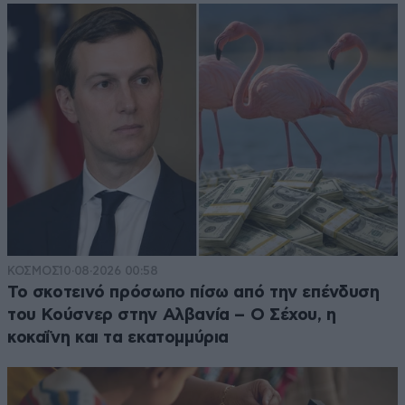
ΚΟΣΜΟΣ
10·08·2026 00:58
Το σκοτεινό πρόσωπο πίσω από την επένδυση
του Κούσνερ στην Αλβανία – Ο Σέχου, η
κοκαΐνη και τα εκατομμύρια