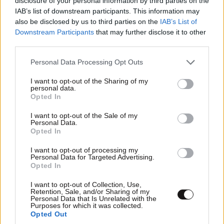
disclosure of your personal information by third parties on the
IAB’s list of downstream participants. This information may
Ιός Δυτικού Νείλου: Σε συναγερμό οι αρχές
also be disclosed by us to third parties on the
IAB’s List of
στην Αττική – Νέα κρούσματα σε Άλιμο και
Downstream Participants
that may further disclose it to other
Αργυρούπολη – Τα κρίσιμα συμπτώματα
third parties.
Please note that this website/app uses one or more Google
Personal Data Processing Opt Outs
services and may gather and store information including but
not limited to your visit or usage behaviour. You may click to
I want to opt-out of the Sharing of my
personal data.
grant or deny consent to Google and its third-party tags to
Opted In
use your data for below specified purposes in below Google
consent section.
I want to opt-out of the Sale of my
Personal Data.
Opted In
I want to opt-out of processing my
Personal Data for Targeted Advertising.
Opted In
I want to opt-out of Collection, Use,
Retention, Sale, and/or Sharing of my
Personal Data that Is Unrelated with the
Purposes for which it was collected.
Οι 5 ασκήσεις που πρέπει να κάνετε για μια ζωή
Opted Out
με δύναμη και αυτονομία – Ένα απλό αλλά