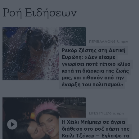
Ροή Ειδήσεων
ΠΕΡΙΒΑΛΛΟΝ
4 λ. πριν
Ρεκόρ ζέστης στη Δυτική
Ευρώπη: «Δεν είχαμε
γνωρίσει ποτέ τέτοιο κλίμα
κατά τη διάρκεια της ζωής
μας, και πιθανόν από την
έναρξη του πολιτισμού»
LIFESTYLE
16 λ. πριν
Η Χέιλι Μπίμπερ σε άγρια
διάθεση στο ροζ πάρτι της
Κάιλι Τζένερ – Έγλειψε τα