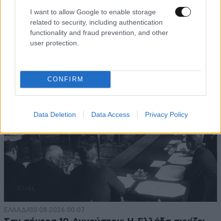
I want to allow Google to enable storage
related to security, including authentication
functionality and fraud prevention, and other
user protection.
TRENDING
CONFIRM
Data Deletion
Data Access
Privacy Policy
ΕΛΛΑΔΑ
10·08·2026 00:07