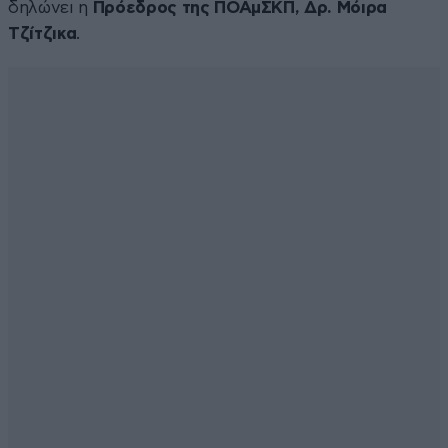
δηλώνει η
Πρόεδρος της ΠΟΑμΣΚΠ, Δρ. Μόιρα
Τζίτζικα
.