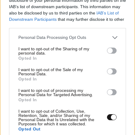
disclosure of your personal information by third parties on the
IAB’s list of downstream participants. This information may
also be disclosed by us to third parties on the
IAB’s List of
Downstream Participants
that may further disclose it to other
third parties.
TRENDING
Please note that this website/app uses one or more Google
Personal Data Processing Opt Outs
services and may gather and store information including but
not limited to your visit or usage behaviour. You may click to
I want to opt-out of the Sharing of my
personal data.
grant or deny consent to Google and its third-party tags to
Opted In
use your data for below specified purposes in below Google
consent section.
I want to opt-out of the Sale of my
Personal Data.
Opted In
I want to opt-out of processing my
Personal Data for Targeted Advertising.
Opted In
I want to opt-out of Collection, Use,
Retention, Sale, and/or Sharing of my
Personal Data that Is Unrelated with the
Purposes for which it was collected.
Opted Out
ΕΛΛΑΔΑ
3 ω. πριν