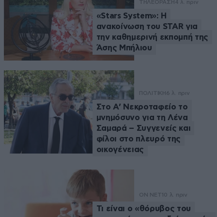
ΤΗΛΕΟΡΑΣΗ
4 λ. πριν
«Stars System»: Η
ανακοίνωση του STAR για
την καθημερινή εκπομπή της
Άσης Μπήλιου
ΠΟΛΙΤΙΚΗ
6 λ. πριν
Στο Α’ Νεκροταφείο το
μνημόσυνο για τη Λένα
Σαμαρά – Συγγενείς και
φίλοι στο πλευρό της
οικογένειας
ON NET
10 λ. πριν
Τι είναι ο «θόρυβος του