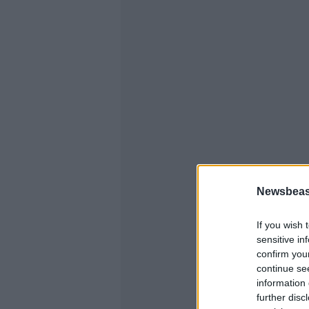
Newsbeast
If you wish 
sensitive in
confirm you
continue se
information 
further disc