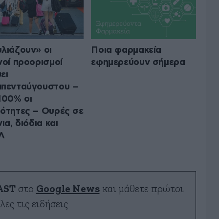
λιάζουν» οι
Ποια φαρμακεία
νοί προορισμοί
εφημερεύουν σήμερα
ει
πενταύγουστου –
100% οι
ότητες – Ουρές σε
ια, διόδια και
Λ
AST
στο
Google News
και μάθετε πρώτοι
λες τις ειδήσεις