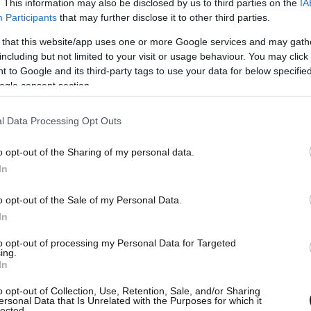
. This information may also be disclosed by us to third parties on the
IA
Participants
that may further disclose it to other third parties.
 that this website/app uses one or more Google services and may gath
including but not limited to your visit or usage behaviour. You may click 
κοίνωση του
ΓΕΕΘΑ
: «Για τη λήψη της απόφασης
 to Google and its third-party tags to use your data for below specifi
ogle consent section.
τελευταίο διάστημα σημαντικού αριθμού μη
κών δραστηριοτήτων, διακλαδικών
l Data Processing Opt Outs
σεων και συνεργασιών με χώρες όπως οι ΗΠΑ, η
 Ηνωμένα Αραβικά Εμιράτα, η Κύπρος και το
o opt-out of the Sharing of my personal data.
In
o opt-out of the Sale of my Personal Data.
 τις οποίες προέκυψαν σημαντικά οφέλη,
In
οτέλεσαν έμπρακτη απόδειξη της ετοιμότητας
ν
Ενόπλων Δυνάμεων.
to opt-out of processing my Personal Data for Targeted
ing.
In
διαίτερα απαιτητικές δραστηριότητες των
o opt-out of Collection, Use, Retention, Sale, and/or Sharing
ersonal Data that Is Unrelated with the Purposes for which it
ταίο δίμηνο, καθώς και οι συντηρήσεις
lected.