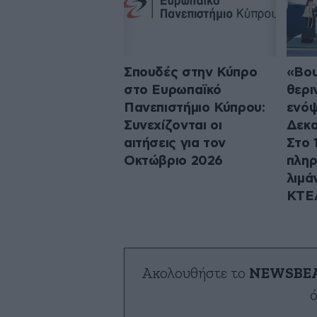
Σπουδές στην Κύπρο
«Βου
στο Ευρωπαϊκό
θερι
Πανεπιστήμιο Κύπρου:
ενόψ
Συνεχίζονται οι
Δεκα
αιτήσεις για τον
Στο 
Οκτώβριο 2026
πληρ
λιμάν
ΚΤΕ
Ακολουθήστε το
NEWSBE
ό