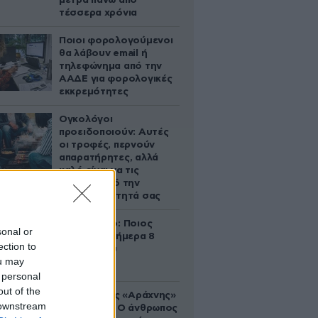
μετρά πάνω από
τέσσερα χρόνια
Ποιοι φορολογούμενοι
θα λάβουν email ή
τηλεφώνημα από την
ΑΑΔΕ για φορολογικές
εκκρεμότητες
Ογκολόγοι
προειδοποιούν: Αυτές
οι τροφές, περνούν
απαρατήρητες, αλλά
καλό είναι να τις
βγάλετε από την
καθημερινότητά σας
Εορτολόγιο: Ποιος
sonal or
γιορτάζει σήμερα 8
ection to
Αυγούστου
ou may
 personal
out of the
Στα ίχνη της «Αράχνης»
 downstream
του Άσαντ: Ο άνθρωπος