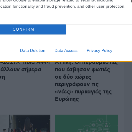
cation functionality and fraud prevention, and other user protection.
CONFIRM
Data Deletion
Data Access
Privacy Policy
ρισμός για Όλους
Από τη Γαλλία στην
-2027»: Ποια ΑΦΜ
Αττική: Οι πυροσβέστες
άλλουν σήμερα
που έσβησαν φωτιές
ση
σε δύο χώρες
περιγράφουν τις
«νέες» πυρκαγιές της
Ευρώπης