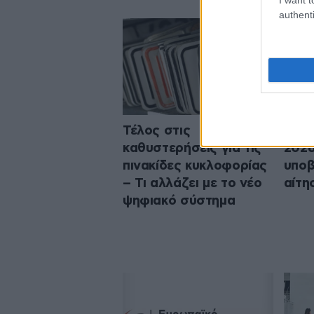
authenti
Τέλος στις
«Του
καθυστερήσεις για τις
2026
πινακίδες κυκλοφορίας
υποβ
– Τι αλλάζει με το νέο
αίτη
ψηφιακό σύστημα