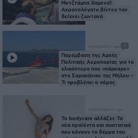
Μοτζτάμπα Χαμενεΐ:
Αχρονολόγητο βίντεο τον
δείχνει ζωντανό
3
ΕΛΛΑΔΑ
35 λ. πριν
Παρέμβαση της Αρχής
Πολιτικής Αεροπορίας για το
ελικόπτερο που «πάρκαρε»
στο Σαρακήνικο της Μήλου –
Τι προβλέπει ο νόμος
ΟΜΟΡΦΙΑ
54 λ. πριν
Το bodycare αλλάζει: Τα
νέα προϊόντα και συστατικά
που κάνουν το δέρμα του