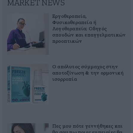
MARKET NEWS
Εργοθεραπεία,
Φυσικοθεραπεία ή
Λογοθεραπεία; Οδηγός
σπουδών και επαγγελματικών
προοπτικών
Ο απόλυτος σύμμαχος στην
αποτοξίνωση & την ορμονική
ισορροπία
Πες μου πότε γεννήθηκες και
θα σου πω ποιες εμπειρίες θα