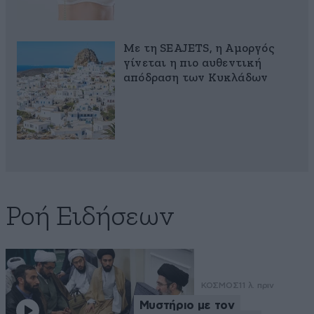
Με τη SEAJETS, η Αμοργός
γίνεται η πιο αυθεντική
απόδραση των Κυκλάδων
Ροή Ειδήσεων
ΚΟΣΜΟΣ
11 λ. πριν
Μυστήριο με τον