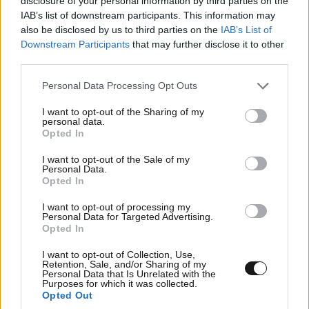
disclosure of your personal information by third parties on the
IAB’s list of downstream participants. This information may
also be disclosed by us to third parties on the
IAB’s List of
Downstream Participants
that may further disclose it to other
third parties.
Please note that this website/app uses one or more Google
Personal Data Processing Opt Outs
services and may gather and store information including but
not limited to your visit or usage behaviour. You may click to
I want to opt-out of the Sharing of my
personal data.
grant or deny consent to Google and its third-party tags to
Opted In
use your data for below specified purposes in below Google
FITNESS
09·08·2026 09:30
consent section.
I want to opt-out of the Sale of my
Οι 5 ασκήσεις που πρέπει να κάνετε για μια ζωή
Personal Data.
Opted In
με δύναμη και αυτονομία – Ένα απλό αλλά
ιδανικό πρόγραμμα καθώς μεγαλώνετε
I want to opt-out of processing my
Personal Data for Targeted Advertising.
Opted In
I want to opt-out of Collection, Use,
Retention, Sale, and/or Sharing of my
Personal Data that Is Unrelated with the
Purposes for which it was collected.
Opted Out