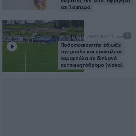
σώματος πιο λείο, σφριγηλό
και λαμπερό
1
ΑΘΛΗΤΙΚΑ
54 λ. πριν
Ποδοσφαιριστής έδιωξε
την μπάλα και προκάλεσε
καραμπόλα σε διπλανό
αυτοκινητόδρομο (video)