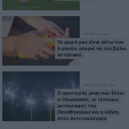
ON NET
1 ω. πριν
Το μωρό μου είναι κάτω των
6 μηνών, μπορώ να του βάλω
αντηλιακό;
ΑΘΛΗΤΙΚΑ
2 ω. πριν
Ο αριστερός μπακ που θέλει
ο Ολυμπιακός, οι τέσσερις
μεταγραφές του
Παναθηναϊκού και η κλήση
στον Αντετοκούνμπο