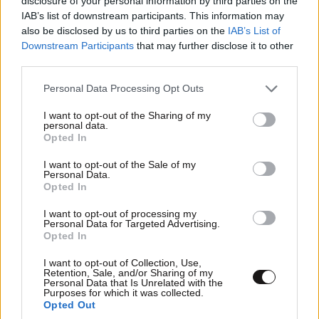
disclosure of your personal information by third parties on the
Έγκλημα στη Marfin: «Δεν υπάρχει
IAB’s list of downstream participants. This information may
ταυτοποίηση» λέει η πλευρά της 46χρονης – Τι
also be disclosed by us to third parties on the
IAB’s List of
Downstream Participants
that may further disclose it to other
θα ισχυριστεί την Τρίτη στην απολογία της
third parties.
Please note that this website/app uses one or more Google
Personal Data Processing Opt Outs
services and may gather and store information including but
not limited to your visit or usage behaviour. You may click to
I want to opt-out of the Sharing of my
personal data.
grant or deny consent to Google and its third-party tags to
Opted In
use your data for below specified purposes in below Google
consent section.
I want to opt-out of the Sale of my
Personal Data.
Opted In
I want to opt-out of processing my
Personal Data for Targeted Advertising.
Opted In
I want to opt-out of Collection, Use,
Retention, Sale, and/or Sharing of my
ΕΛΛΑΔΑ
08·08·2026 05:45
Personal Data that Is Unrelated with the
Purposes for which it was collected.
Εορτολόγιο: Ποιος γιορτάζει σήμερα 8
Opted Out
Αυγούστου