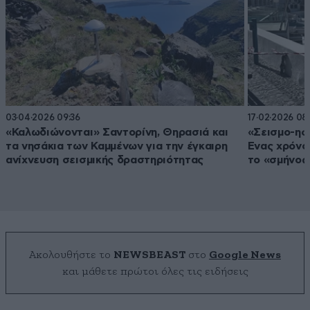
03·04·2026 09:36
17·02·2026 08
«Καλωδιώνονται» Σαντορίνη, Θηρασιά και
«Σεισμο-ηφ
τα νησάκια των Καμμένων για την έγκαιρη
Ένας χρόνο
ανίχνευση σεισμικής δραστηριότητας
το «σμήνος
Ακολουθήστε το
NEWSBEAST
στο
Google News
και μάθετε πρώτοι όλες τις ειδήσεις