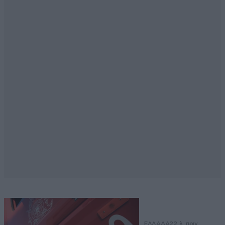
ΕΛΛΑΔΑ
22 λ. πριν