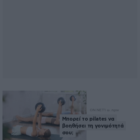
ON NET
1 ω. πριν
Μπορεί το pilates να
βοηθήσει τη γονιμότητά
σου;