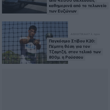
από 45.000 διελεύσεις
καθημερινά από το τελωνείο
των Ευζώνων
ΑΘΛΗΤΙΚΑ
47 λ. πριν
Παγκόσμιο Στίβου Κ20:
Πέμπτη θέση για τον
Τζαμτζή, στον τελικό των
800μ. η Ρούσσου