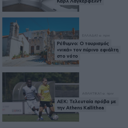
Καρλ Λάγκερφελντ
ΕΛΛΑΔΑ
1 ω. πριν
Ρέθυμνο: Ο τουρισμός
«νικά» τον πύρινο εφιάλτη
στο νότο
ΑΘΛΗΤΙΚΑ
1 ω. πριν
ΑΕΚ: Τελευταία πρόβα με
την Athens Kallithea