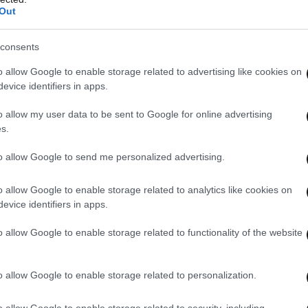
Out
όρφο Θηρασίας, που μέχρι και τώρα
οινής Υπουργικής Απόφασης η οποία έχει
consents
ήνες
. Στη σύσκεψη με την δημοτική αρχή, την
ου νησιού συζητήσαμε τα επόμενα βήματα και εν
o allow Google to enable storage related to advertising like cookies on
evice identifiers in apps.
 Προχωράμε με βάση τα επιστημονικά δεδομένα
ν επιτροπών, διασφαλίζοντας τόσο την ασφάλεια
o allow my user data to be sent to Google for online advertising
s.
 όσο και την οικονομική δραστηριότητα ενόψει
 ΚΥΑ σηματοδοτεί μια ισορροπημένη και
to allow Google to send me personalized advertising.
νη φάση
», δήλωσε ο υπουργός Κλιματικής
, Γιάννης Κεφαλογιάννης.
o allow Google to enable storage related to analytics like cookies on
evice identifiers in apps.
ουργός μετέβη για αυτοψία σε σημεία αυξημένου
o allow Google to enable storage related to functionality of the website
 και η Θηρασία, όπου ενημερώθηκε επί τόπου για
ων έργων αποκατάστασης.
o allow Google to enable storage related to personalization.
ικός γραμματέας Πολιτικής Προστασίας, Νίκος
o allow Google to enable storage related to security, including