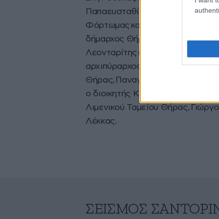
authenti
Παπαευσταθίου, οι βουλευτές Κυ
Φόρτωμας και Μάρκος Καφούρος,
δήμαρχος Θήρας Νίκος Ζώρζος, ο
Λεονταρίτης και Χαράλαμπος Δαρ
αρχιπύραρχος Ζώης Γιώτης, ο δι
Θήρας, Παναγιώτης Γρίβας, η λιμ
ο διοικητής ΚΕΔΑ, επισμηναγός 
Λιμενικού Ταμείου Θήρας, Γιώργ
Λέκκας.
ΣΕΙΣΜΌΣ ΣΑΝΤΟΡΊ