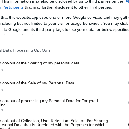
. This information may also be disclosed by us to third parties on the
IA
Participants
that may further disclose it to other third parties.
 that this website/app uses one or more Google services and may gath
including but not limited to your visit or usage behaviour. You may click 
 to Google and its third-party tags to use your data for below specifi
ogle consent section.
l Data Processing Opt Outs
o opt-out of the Sharing of my personal data.
In
o opt-out of the Sale of my Personal Data.
In
to opt-out of processing my Personal Data for Targeted
ing.
In
o opt-out of Collection, Use, Retention, Sale, and/or Sharing
ersonal Data that Is Unrelated with the Purposes for which it
ίνη όπου πραγματοποίησα αυτοψία σε Όρμο
lected.