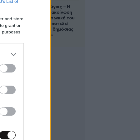
B’s List of
Χρίστος Κούγιας – Η
αυστηρή ανακοίνωση
για την προσωπική του
er and store
ζωή: «Δεν αποτελεί
to grant or
αντικείμενο δημόσιας
ed purposes
συζήτησης»