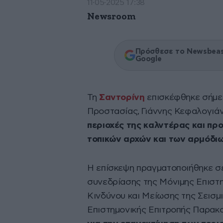
11·05·2025 17:38
Newsroom
Πρόσθεσε το Newsbeast
Google
Τη
Σαντορίνη
επισκέφθηκε σήμερ
Προστασίας, Γιάννης Κεφαλογιά
περιοχές της καλντέρας και π
τοπικών αρχών και των αρμόδιω
Η επίσκεψη πραγματοποιήθηκε σ
συνεδρίασης της Μόνιμης Επιστη
Κινδύνου και Μείωσης της Σεισμ
Επιστημονικής Επιτροπής Παρακ