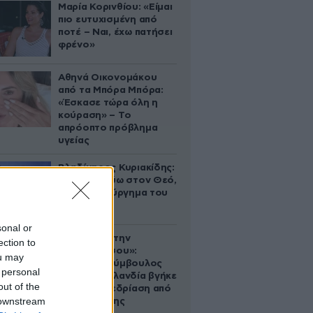
Μαρία Κορινθίου: «Είμαι
πιο ευτυχισμένη από
ποτέ – Ναι, έχω πατήσει
φρένο»
Αθηνά Οικονομάκου
από τα Μπόρα Μπόρα:
«Έσκασε τώρα όλη η
κούραση» – Το
απρόοπτο πρόβλημα
υγείας
Βλαδίμηρος Κυριακίδης:
«Δεν πιστεύω στον Θεό,
είναι δημιούργημα του
ανθρώπου»
sonal or
«Βλέπουμε την
ection to
μπουγάδα σου»:
ou may
Δημοτική σύμβουλος
 personal
στη Νέα Ζηλανδία βγήκε
out of the
live σε συνεδρίαση από
 downstream
το μπάνιο της