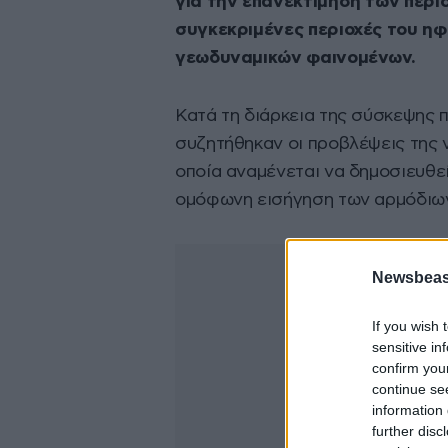
για την επανεκτίμηση των περ
συγκεκριμένες περιοχές του η
γεωδυναμικών φαινομένων.
Κατά τη διάρκεια της σύσκεψης 
συζητήθηκαν οι προβλέψεις της 
οποία αναμένεται να δημοσιευθε
ομόφωνη εισήγηση των αρμόδιων
Newsbeast
If you wish 
sensitive in
confirm you
continue se
information 
further disc