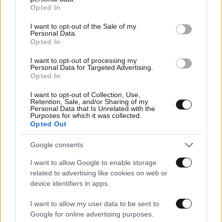
grant or deny consent to Google and its third-party tags to
Opted In
use your data for below specified purposes in below Google
consent section.
I want to opt-out of the Sale of my
Personal Data.
Opted In
I want to opt-out of processing my
Personal Data for Targeted Advertising.
Opted In
I want to opt-out of Collection, Use,
21·11·2025 12:21
Retention, Sale, and/or Sharing of my
Personal Data that Is Unrelated with the
Τι κρυβόταν κάτω από τη Σαντορίνη – Η τεράστια
Purposes for which it was collected.
μαγματική φλέβα που πυροδότησε τους σεισμούς του
Opted Out
2025
Google consents
I want to allow Google to enable storage
related to advertising like cookies on web or
device identifiers in apps.
I want to allow my user data to be sent to
Google for online advertising purposes.