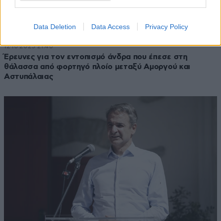
Data Deletion
Data Access
Privacy Policy
12·10·2025 21:40
Έρευνες για τον εντοπισμό άνδρα που έπεσε στη
θάλασσα από φορτηγό πλοίο μεταξύ Αμοργού και
Αστυπάλαιας