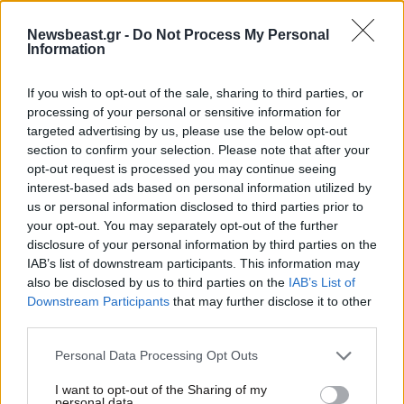
Newsbeast.gr -
Do Not Process My Personal
Information
If you wish to opt-out of the sale, sharing to third parties, or
processing of your personal or sensitive information for
targeted advertising by us, please use the below opt-out
section to confirm your selection. Please note that after your
opt-out request is processed you may continue seeing
interest-based ads based on personal information utilized by
us or personal information disclosed to third parties prior to
your opt-out. You may separately opt-out of the further
18·12·2025 09:17
disclosure of your personal information by third parties on the
Αγρότης έστησε μόνος του μπλόκο στην Αμοργό: «Το
IAB’s list of downstream participants. This information may
τρακτέρ είναι μόνο του στον δρόμο, αλλά είναι μάχιμο»
also be disclosed by us to third parties on the
IAB’s List of
Downstream Participants
that may further disclose it to other
third parties.
Please note that this website/app uses one or more Google
Personal Data Processing Opt Outs
services and may gather and store information including but
not limited to your visit or usage behaviour. You may click to
I want to opt-out of the Sharing of my
personal data.