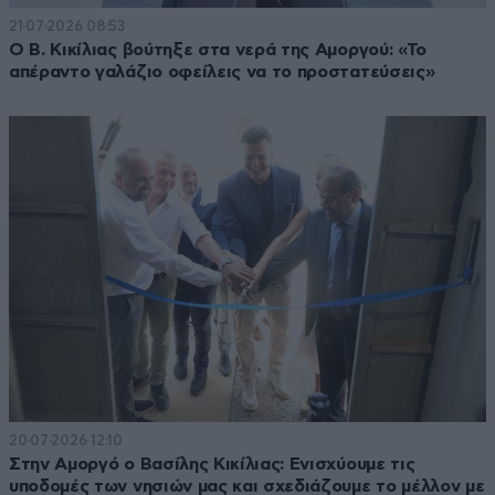
21·07·2026 08:53
Ο Β. Κικίλιας βούτηξε στα νερά της Αμοργού: «Το
απέραντο γαλάζιο οφείλεις να το προστατεύσεις»
20·07·2026 12:10
Στην Αμοργό ο Βασίλης Κικίλιας: Ενισχύουμε τις
υποδομές των νησιών μας και σχεδιάζουμε το μέλλον με