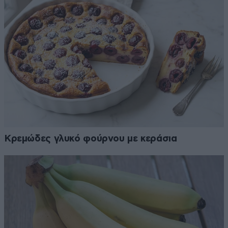
Κρεμώδες γλυκό φούρνου με κεράσια