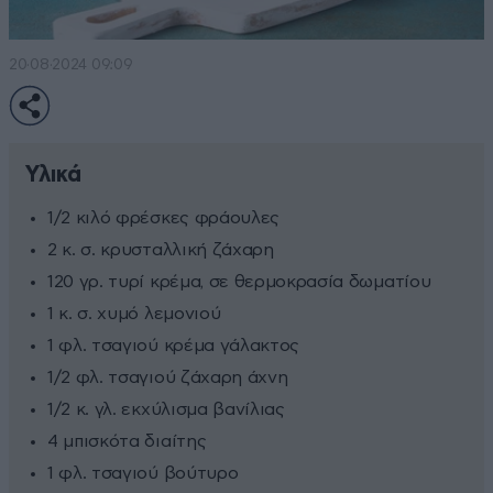
20·08·2024 09:09
Υλικά
1/2 κιλό φρέσκες φράουλες
2 κ. σ. κρυσταλλική ζάχαρη
120 γρ. τυρί κρέμα, σε θερμοκρασία δωματίου
1 κ. σ. χυμό λεμονιού
1 φλ. τσαγιού κρέμα γάλακτος
1/2 φλ. τσαγιού ζάχαρη άχνη
1/2 κ. γλ. εκχύλισμα βανίλιας
4 μπισκότα διαίτης
1 φλ. τσαγιού βούτυρο