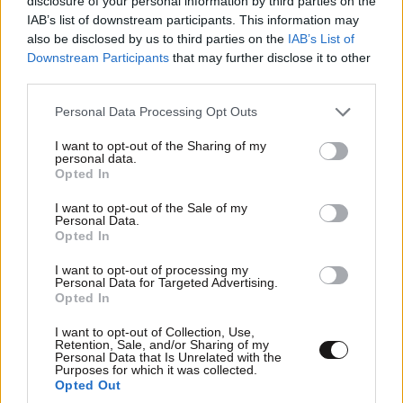
disclosure of your personal information by third parties on the
ΕΛΛΑΔΑ
05·08·2026 21:24
IAB’s list of downstream participants. This information may
«Κάηκε το σπίτι μας στην Ελλάδα λίγο πριν
also be disclosed by us to third parties on the
IAB’s List of
μετακομίσουμε»: Απαρηγόρητη η οικογένεια
Downstream Participants
that may further disclose it to other
από τη Βρετανία που είδε το όνειρο ζωής να
third parties.
γίνεται στάχτη
Please note that this website/app uses one or more Google
Personal Data Processing Opt Outs
services and may gather and store information including but
not limited to your visit or usage behaviour. You may click to
I want to opt-out of the Sharing of my
personal data.
grant or deny consent to Google and its third-party tags to
Opted In
use your data for below specified purposes in below Google
consent section.
I want to opt-out of the Sale of my
Personal Data.
Opted In
I want to opt-out of processing my
Personal Data for Targeted Advertising.
Opted In
I want to opt-out of Collection, Use,
Retention, Sale, and/or Sharing of my
Personal Data that Is Unrelated with the
Purposes for which it was collected.
Opted Out