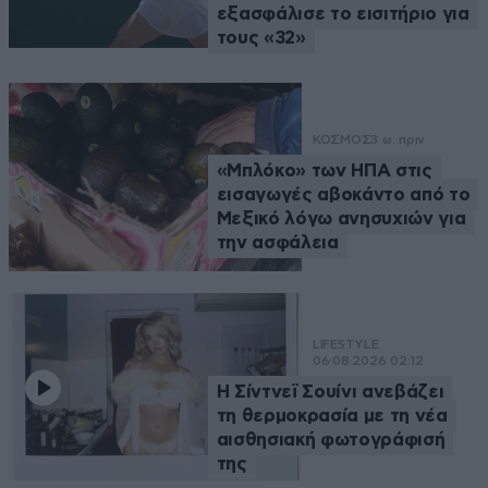
εξασφάλισε το εισιτήριο για
τους «32»
ΚΟΣΜΟΣ
3 ω. πριν
«Μπλόκο» των ΗΠΑ στις
εισαγωγές αβοκάντο από το
Μεξικό λόγω ανησυχιών για
την ασφάλεια
LIFESTYLE
06·08·2026 02:12
Η Σίντνεϊ Σουίνι ανεβάζει
τη θερμοκρασία με τη νέα
αισθησιακή φωτογράφισή
της