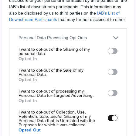
disclosure of your personal information by third parties on the
IAB’s list of downstream participants. This information may
also be disclosed by us to third parties on the
IAB’s List of
Downstream Participants
that may further disclose it to other
third parties.
Please note that this website/app uses one or more Google
Personal Data Processing Opt Outs
services and may gather and store information including but
not limited to your visit or usage behaviour. You may click to
I want to opt-out of the Sharing of my
personal data.
grant or deny consent to Google and its third-party tags to
Opted In
use your data for below specified purposes in below Google
consent section.
I want to opt-out of the Sale of my
Personal Data.
Opted In
I want to opt-out of processing my
Personal Data for Targeted Advertising.
Opted In
I want to opt-out of Collection, Use,
Retention, Sale, and/or Sharing of my
Personal Data that Is Unrelated with the
Purposes for which it was collected.
Opted Out