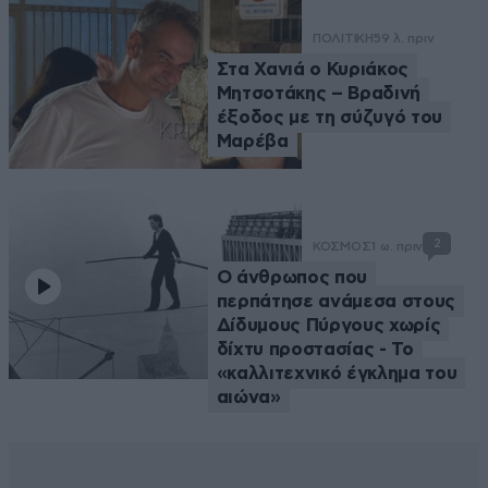
ΠΟΛΙΤΙΚΗ
59 λ. πριν
Στα Χανιά ο Κυριάκος
Μητσοτάκης – Βραδινή
έξοδος με τη σύζυγό του
Μαρέβα
2
ΚΟΣΜΟΣ
1 ω. πριν
Ο άνθρωπος που
περπάτησε ανάμεσα στους
Δίδυμους Πύργους χωρίς
δίχτυ προστασίας - Το
«καλλιτεχνικό έγκλημα του
αιώνα»