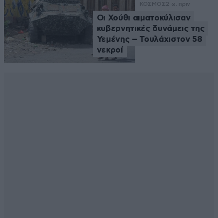
ΚΟΣΜΟΣ
2 ω. πριν
Οι Χούθι αιματοκύλισαν
κυβερνητικές δυνάμεις της
Υεμένης – Τουλάχιστον 58
νεκροί