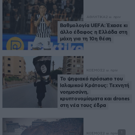
ΑΘΛΗΤΙΚΑ
2 ω. πριν
Βαθμολογία UEFA: Έχασε κι
άλλο έδαφος η Ελλάδα στη
μάχη για τη 10η θέση
ΚΟΣΜΟΣ
2 ω. πριν
Το ψηφιακό πρόσωπο του
Ισλαμικού Κράτους: Τεχνητή
νοημοσύνη,
κρυπτονομίσματα και drones
στη νέα τους έδρα
1
ΚΟΣΜΟΣ
2 ω. πριν