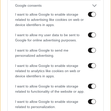
Google consents
I want to allow Google to enable storage
related to advertising like cookies on web or
device identifiers in apps.
I want to allow my user data to be sent to
Google for online advertising purposes.
I want to allow Google to send me
personalized advertising.
I want to allow Google to enable storage
related to analytics like cookies on web or
device identifiers in apps.
ΕΛΛΑΔΑ
06·08·2026 21:47
I want to allow Google to enable storage
Τραγωδία στα Μάλια: «Ο πανικός τη σκότωσε»
related to functionality of the website or app.
– Τι λένε μάρτυρες για τη 42χρονη Ολλανδή
I want to allow Google to enable storage
που πνίγηκε προσπαθώντας να σώσει τη φίλη
related to personalization.
της