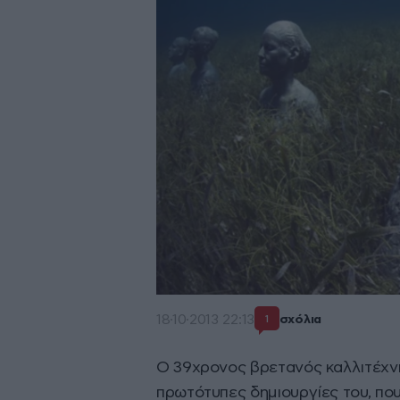
18·10·2013 22:13
σχόλια
1
Ο 39χρονος βρετανός καλλιτέχνης
πρωτότυπες δημιουργίες του, που