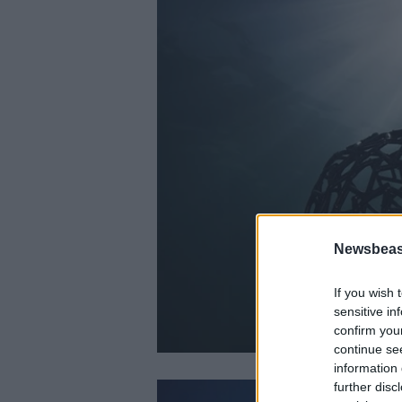
Newsbeast
If you wish 
sensitive in
confirm you
continue se
information 
further disc