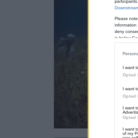
participants
Downstream 
Please note
information 
deny consent
in below Go
Persona
I want t
Opted 
I want t
Opted 
I want 
Advertis
Opted 
I want t
of my P
was col