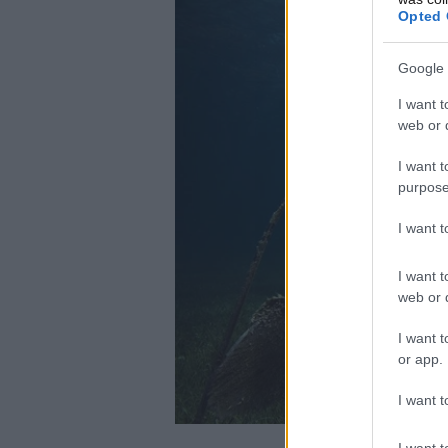
Opted 
Google 
I want t
web or d
I want t
purpose
I want 
I want t
web or d
I want t
or app.
I want t
I want t