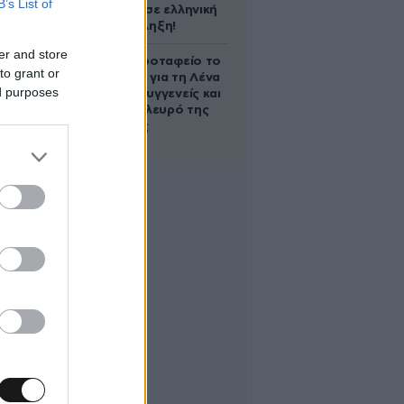
B’s List of
υπογράφει σε ελληνική
ομάδα-έκπληξη!
er and store
Στο Α’ Νεκροταφείο το
to grant or
μνημόσυνο για τη Λένα
ed purposes
Σαμαρά – Συγγενείς και
φίλοι στο πλευρό της
οικογένειας