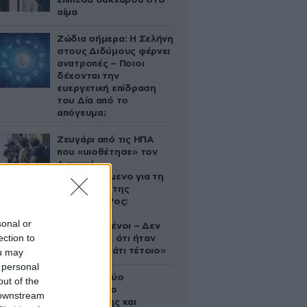
επίπεδα σακχάρου στο
αίμα
Ζώδια σήμερα: Η Σελήνη
στους Διδύμους φέρνει
ανατροπές – Ποιοι
δέχονται την
ευεργετική επίδραση
του Δία από το
απόγευμα;
Ζευγάρι από τις ΗΠΑ
που «υιοθέτησε» τον
Αφγανό
κατηγορούμενο για τη
δολοφονία της
Ελίζαμπεθ Ρος:
«Είμαστε
sonal or
συντετριμμένοι – Δεν
ection to
έδειξε ποτέ ότι ήταν
ικανός για κάτι τέτοιο»
ou may
 personal
Ακυρώνει δύο
out of the
συμβόλαια ο
 downstream
Λαρεντζάκης και