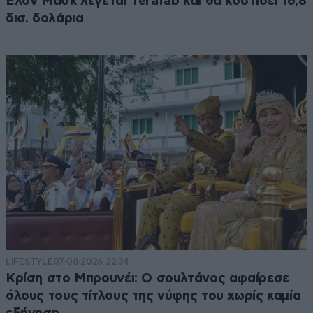
Έλον Μασκ λέγεται Terafab και θα κοστίσει 16,8
δισ. δολάρια
LIFESTYLE
07·08·2026 22:34
Κρίση στο Μπρουνέι: Ο σουλτάνος αφαίρεσε
όλους τους τίτλους της νύφης του χωρίς καμία