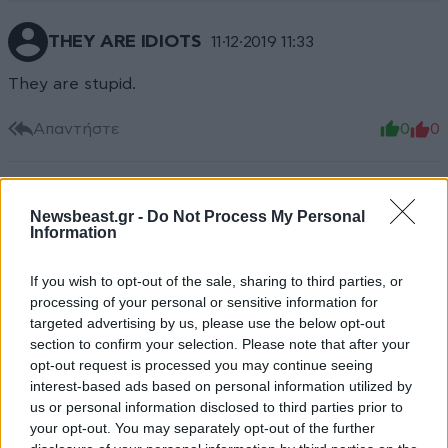
THEY ARE IDIOTS
11·12·2019 11:33
They are stupid.
Απαντήστε
0
0
Newsbeast.gr -
Do Not Process My Personal
Κοιτα
11·12·2019 11:17
Information
Ποιος μιλάει αυτός που στήριξε μια κυβέρνηση την
If you wish to opt-out of the sale, sharing to third parties, or
οποία ο ίδιος δε πίστευε. Κατόπιν πετάχτηκε και
processing of your personal or sensitive information for
ξεχάστηκε στα αζήτητα. Αυτα παθενουν όσοι κάνουν
targeted advertising by us, please use the below opt-out
λάθος επιλογές. Καληνύχτα Πανό.
section to confirm your selection. Please note that after your
opt-out request is processed you may continue seeing
Απαντήστε
0
0
interest-based ads based on personal information utilized by
us or personal information disclosed to third parties prior to
your opt-out. You may separately opt-out of the further