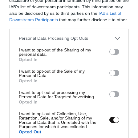
disclosure of your personal information by third parties on the
IAB’s list of downstream participants. This information may
Social Distortion.
11·12·2019 10:21
also be disclosed by us to third parties on the
IAB’s List of
Downstream Participants
that may further disclose it to other
Ηλίθιοι πάντα υπήρχαν πολλοί. Τώρα τους έδωσαν και
third parties.
τα κλειδιά και ζούμε τον φασισμό των ηλιθιων.
Please note that this website/app uses one or more Google
Personal Data Processing Opt Outs
Απαντήστε
1
0
services and may gather and store information including but
not limited to your visit or usage behaviour. You may click to
I want to opt-out of the Sharing of my
personal data.
grant or deny consent to Google and its third-party tags to
Opted In
use your data for below specified purposes in below Google
consent section.
Λεξιλογικός
11·12·2019 09:41
I want to opt-out of the Sale of my
Personal Data.
Opted In
φασισμός.
I want to opt-out of processing my
Personal Data for Targeted Advertising.
Απαντήστε
1
0
Opted In
I want to opt-out of Collection, Use,
Retention, Sale, and/or Sharing of my
Personal Data that Is Unrelated with the
TRENDING
Purposes for which it was collected.
Opted Out