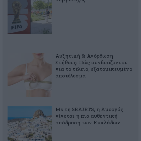
Αυξητική & Ανόρθωση
Στήθους: Πώς συνδυάζονται
για το τέλειο, εξατομικευμένο
αποτέλεσμα
Με τη SEAJETS, η Αμοργός
γίνεται η πιο αυθεντική
απόδραση των Κυκλάδων