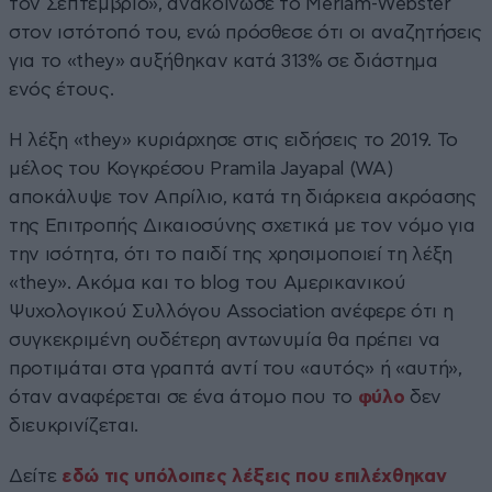
τον Σεπτέμβριο», ανακοίνωσε το Meriam-Webster
στον ιστότοπό του, ενώ πρόσθεσε ότι οι αναζητήσεις
για το «they» αυξήθηκαν κατά 313% σε διάστημα
ενός έτους.
Η λέξη «they» κυριάρχησε στις ειδήσεις το 2019. Το
μέλος του Κογκρέσου Pramila Jayapal (WA)
αποκάλυψε τον Απρίλιο, κατά τη διάρκεια ακρόασης
της Επιτροπής Δικαιοσύνης σχετικά με τον νόμο για
την ισότητα, ότι το παιδί της χρησιμοποιεί τη λέξη
«they». Ακόμα και το blog του Αμερικανικού
Ψυχολογικού Συλλόγου Association ανέφερε ότι η
συγκεκριμένη ουδέτερη αντωνυμία θα πρέπει να
προτιμάται στα γραπτά αντί του «αυτός» ή «αυτή»,
όταν αναφέρεται σε ένα άτομο που το
φύλο
δεν
διευκρινίζεται.
Δείτε
εδώ τις υπόλοιπες λέξεις που επιλέχθηκαν