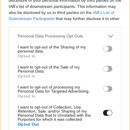
disclosure of your personal information by third parties on the
και μάθετε πρώτοι όλες τις ειδήσεις
IAB’s list of downstream participants. This information may
also be disclosed by us to third parties on the
IAB’s List of
Downstream Participants
that may further disclose it to other
third parties.
Please note that this website/app uses one or more Google
Personal Data Processing Opt Outs
services and may gather and store information including but
not limited to your visit or usage behaviour. You may click to
I want to opt-out of the Sharing of my
personal data.
grant or deny consent to Google and its third-party tags to
Opted In
use your data for below specified purposes in below Google
consent section.
I want to opt-out of the Sale of my
Personal Data.
Opted In
I want to opt-out of processing my
Personal Data for Targeted Advertising.
Opted In
I want to opt-out of Collection, Use,
ΣΧΌΛΙΑ ΑΝΑΓΝΩΣΤΏΝ
1
Retention, Sale, and/or Sharing of my
Personal Data that Is Unrelated with the
Purposes for which it was collected.
Opted Out