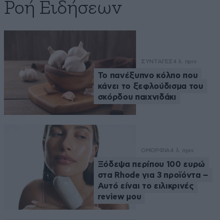
Ροή Ειδήσεων
ΣΥΝΤΑΓΕΣ
4 λ. πριν
Το πανέξυπνο κόλπο που
κάνει το ξεφλούδισμα του
σκόρδου παιχνιδάκι
ΟΜΟΡΦΙΑ
4 λ. πριν
Ξόδεψα περίπου 100 ευρώ
στα Rhode για 3 προϊόντα –
Αυτό είναι το ειλικρινές
review μου