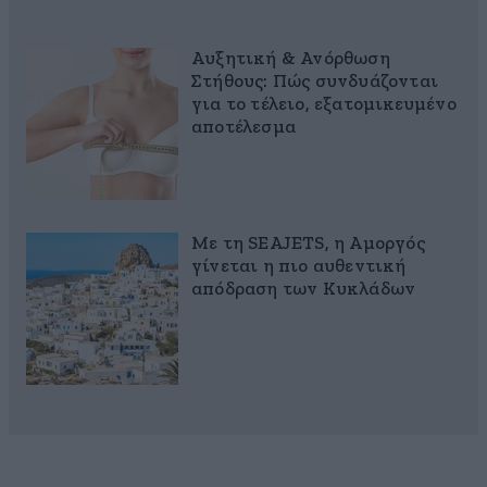
Αυξητική & Ανόρθωση
Στήθους: Πώς συνδυάζονται
για το τέλειο, εξατομικευμένο
αποτέλεσμα
Με τη SEAJETS, η Αμοργός
γίνεται η πιο αυθεντική
απόδραση των Κυκλάδων