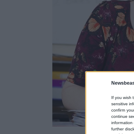
Newsbeast
If you wish 
sensitive in
confirm you
continue se
information 
further disc