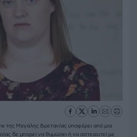
ire της Μεγάλης Βρετανίας υποφέρει από μια
οίας δε μπορεί να θυμώσει ή να αστειευτεί με