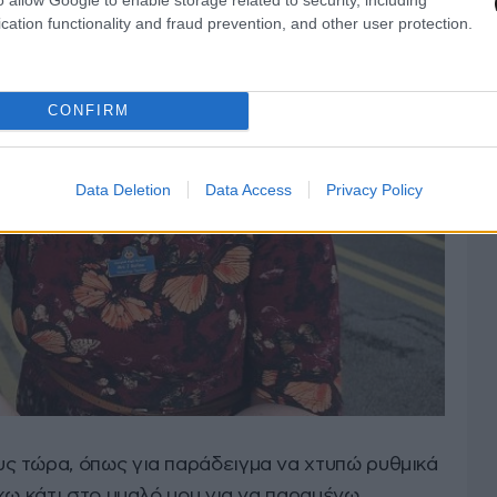
cation functionality and fraud prevention, and other user protection.
CONFIRM
Data Deletion
Data Access
Privacy Policy
ς τώρα, όπως για παράδειγμα να χτυπώ ρυθμικά
χω κάτι στο μυαλό μου για να παραμένω