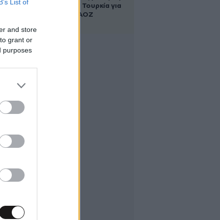
B’s List of
Αλβανία και Τουρκία για
τη χάραξη ΑΟΖ
er and store
to grant or
ed purposes