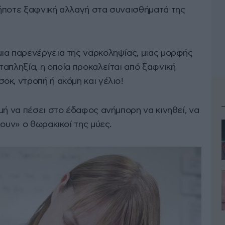
ήποτε ξαφνική αλλαγή στα συναισθήματά της
ια παρενέργεια της ναρκοληψίας, μιας μορφής
απληξία, η οποία προκαλείται από ξαφνική
κ, ντροπή ή ακόμη και γέλιο!
μή να πέσει στο έδαφος ανήμπορη να κινηθεί, να
έουν» ο θωρακικοί της μύες.