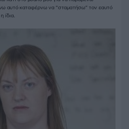
άνω αυτό καταφέρνω να “σταματήσω” τον εαυτό
η ίδια.