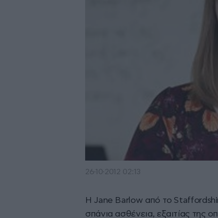
26·10·2012 02:13
Η Jane Barlow από το Staffordsh
σπάνια ασθένεια, εξαιτίας της οπ