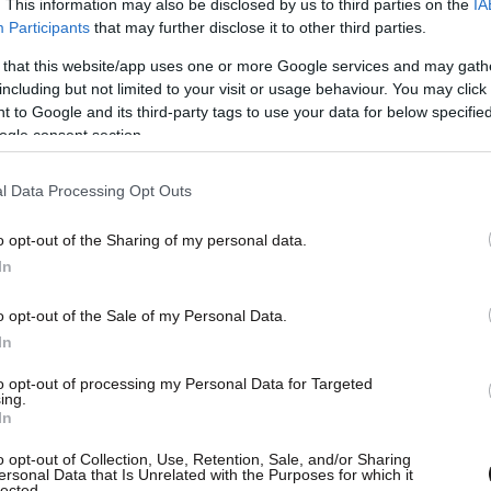
. This information may also be disclosed by us to third parties on the
IA
αταφέρνει να «φέρνει βόλτα» τους άτακτους
Participants
that may further disclose it to other third parties.
ργάζεται.
 that this website/app uses one or more Google services and may gath
including but not limited to your visit or usage behaviour. You may click 
 to Google and its third-party tags to use your data for below specifi
καταρρεύσει σε σχολείο που εργαζόταν, όμως με
ogle consent section.
 έναν τρόπο να ελέγχει τον εαυτό της.
l Data Processing Opt Outs
o opt-out of the Sharing of my personal data.
In
o opt-out of the Sale of my Personal Data.
In
to opt-out of processing my Personal Data for Targeted
ing.
In
o opt-out of Collection, Use, Retention, Sale, and/or Sharing
ersonal Data that Is Unrelated with the Purposes for which it
lected.