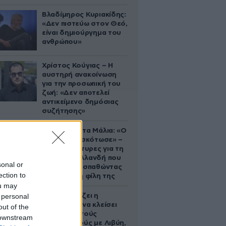
Βλαδίμηρος Κυριακίδης:
«Δεν πιστεύω στον Θεό,
είναι δημιούργημα του
ανθρώπου»
Χρίστος Κούγιας – Η
αυστηρή ανακοίνωση
για την προσωπική του
ζωή: «Δεν αποτελεί
αντικείμενο δημόσιας
συζήτησης»
Τραγωδία στα Μάλια: «Ο
πανικός τη σκότωσε» –
Τι λένε μάρτυρες για τη
42χρονη Ολλανδή που
sonal or
πνίγηκε προσπαθώντας
ection to
να σώσει τη φίλη της
ou may
 personal
Πώς σχεδιάζει η
κυβέρνηση να κλείσει
out of the
τους ανοιχτούς
 downstream
λογαριασμούς με Λιβύη,