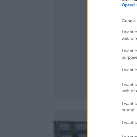
Opted 
Google 
I want t
web or d
I want t
purpose
I want 
I want t
web or d
I want t
or app.
I want t
I want t