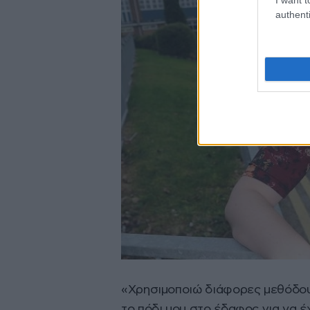
authenti
«Χρησιμοποιώ διάφορες μεθόδου
το πόδι μου στο έδαφος για να έ