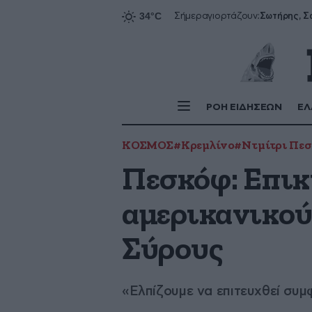
Σήμερα
γιορτάζουν:
ΡΟΗ ΕΙΔΗΣΕΩΝ
ΕΛ
ΚΟΣΜΟΣ
#Κρεμλίνο
#Ντμίτρι Πε
Πεσκόφ: Επικ
αμερικανικού
Σύρους
«Ελπίζουμε να επιτευχθεί συμ