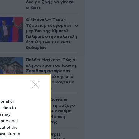
όνειρο ζωής να γίνεται
στάχτη
Ο Ντόναλντ Τραμπ
Τζούνιορ εξαγόρασε το
μερίδιο της Κίμπερλι
Γκίλφοϊλ στην πολυτελή
έπαυλη των 13,6 εκατ.
δολαρίων
Παλάτι Marivent: Πώς οι
κληρονόμοι του Ιωάννη
Σαριδάκη αφαίρεσαν
1.300 έργα τέχνης από
τη βασιλική οικογένεια
της Ισπανίας
Ο Άλεκ Μπάλντουιν
sonal or
ζήτησε από τη σύζυγό
ection to
του να κάνουν ακόμα
ou may
ένα παιδί – Η επική
 personal
αντίδρασή της
out of the
 downstream
Αθηνά Ωνάση: Η