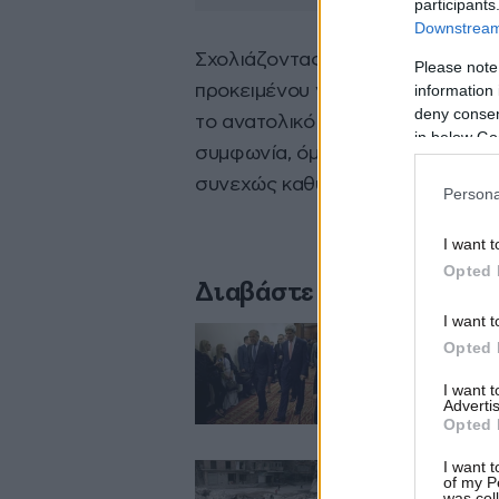
participants
Downstream 
Σχολιάζοντας τις ρωσοαμερικανι
Please note
information 
προκειμένου να διευκολυνθεί η
deny consent
το ανατολικό Χαλέπι, ο Πεσκόφ ε
in below Go
συμφωνία, όμως πρόσθεσε ότι οι 
συνεχώς καθυστερούν εξαιτίας
Persona
I want t
Opted 
Διαβάστε σχετικά
I want t
Opted 
Συνεχίζονται σήμ
I want 
Advertis
Opted 
I want t
of my P
was col