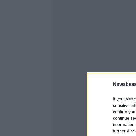
Newsbeast
If you wish 
sensitive in
confirm you
continue se
information 
further disc