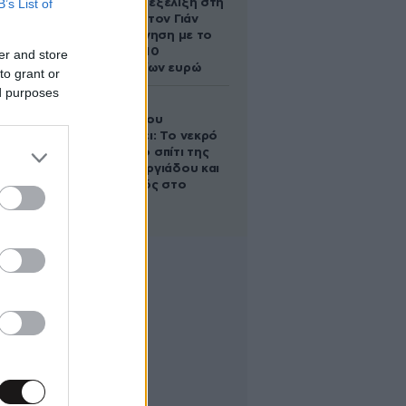
B’s List of
απρόσμενη εξέλιξη στη
διαμάχη με τον Γιάν
Τοπς – Η κίνηση με το
άλογο των 10
er and store
εκατομμυρίων ευρώ
to grant or
ed purposes
Ο Στράτος
Τζώρτζογλου
αποκαλύπτει: Το νεκρό
έμβρυο στο σπίτι της
Μαρίας Γεωργιάδου και
ο εγκλεισμός στο
ψυχιατρείο