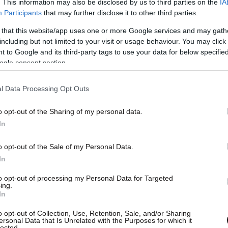
. This information may also be disclosed by us to third parties on the
IA
Participants
that may further disclose it to other third parties.
κές προσπάθειες για την επίτευξη συμφωνίας
 that this website/app uses one or more Google services and may gath
including but not limited to your visit or usage behaviour. You may click 
 ασφαλής απομάκρυνση των Σύρων ανταρτών από
 to Google and its third-party tags to use your data for below specifi
πεσήμανε ότι το Κρεμλίνο ελπίζει να επιτευχθεί
ogle consent section.
συζητήσεις για το θέμα είναι περίπλοκες και
 των αποφάσεων των ΗΠΑ.
l Data Processing Opt Outs
o opt-out of the Sharing of my personal data.
In
o opt-out of the Sale of my Personal Data.
In
ερα οι συνομιλίες Κέρι-Λαβρόφ για τη Συρία
to opt-out of processing my Personal Data for Targeted
ing.
In
o opt-out of Collection, Use, Retention, Sale, and/or Sharing
ersonal Data that Is Unrelated with the Purposes for which it
lected.