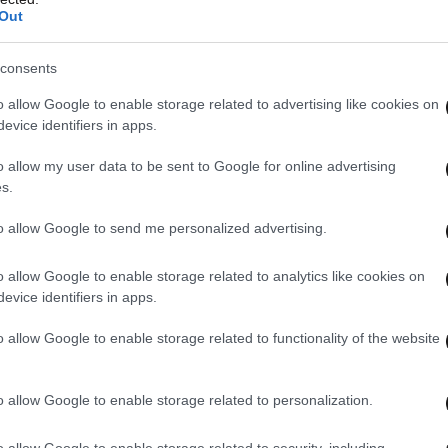
εκεχειρία στο Χαλέπι η συριακή κυβέρνηση
Out
consents
o allow Google to enable storage related to advertising like cookies on
ς στρατός διέκοψε τις επιχειρήσεις του στο
evice identifiers in apps.
o allow my user data to be sent to Google for online advertising
s.
to allow Google to send me personalized advertising.
 Συρία και την Παλαιστίνη στο γήπεδο
o allow Google to enable storage related to analytics like cookies on
evice identifiers in apps.
o allow Google to enable storage related to functionality of the website
o allow Google to enable storage related to personalization.
o allow Google to enable storage related to security, including