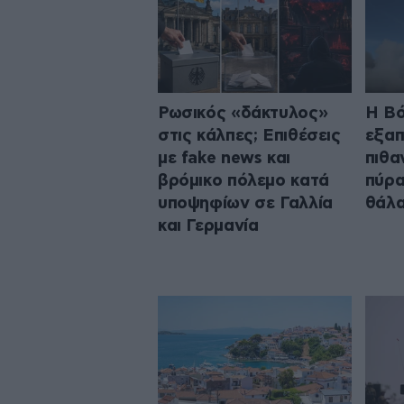
Ρωσικός «δάκτυλος»
Η Βό
στις κάλπες; Επιθέσεις
εξαπ
με fake news και
πιθα
βρόμικο πόλεμο κατά
πύρα
υποψηφίων σε Γαλλία
θάλα
και Γερμανία