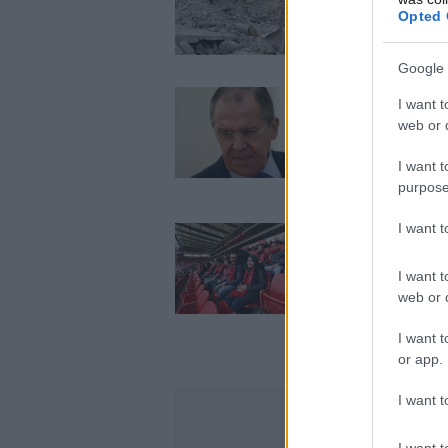
Απορρίπτει κάθε 
Opted 
Google 
I want t
Λαβρόφ: Ο συριακό
web or d
ανατολικό Χαλέπι
I want t
purpose
I want 
Πρόσφυγες από τη
I want t
Καραϊσκάκη
web or d
I want t
or app.
I want t
I want t