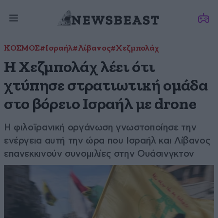
ΚΟΣΜΟΣ
#Ισραήλ
#Λίβανος
#Χεζμπολάχ
Η Χεζμπολάχ λέει ότι
χτύπησε στρατιωτική ομάδα
στο βόρειο Ισραήλ με drone
Η φιλοϊρανική οργάνωση γνωστοποίησε την
ενέργεια αυτή την ώρα που Ισραήλ και Λίβανος
επανεκκινούν συνομιλίες στην Ουάσινγκτον