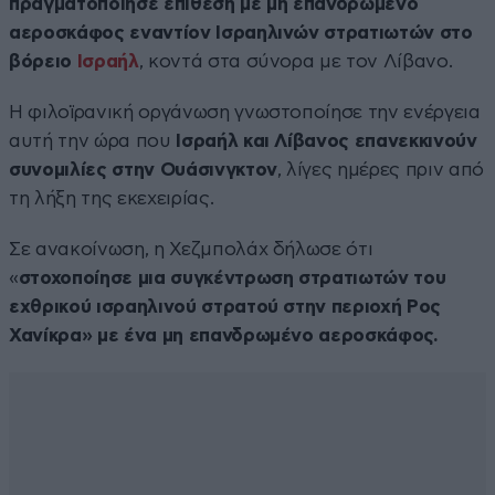
πραγματοποίησε επίθεση με μη επανδρωμένο
αεροσκάφος εναντίον Ισραηλινών στρατιωτών στο
βόρειο
Ισραήλ
, κοντά στα σύνορα με τον Λίβανο.
Η φιλοϊρανική οργάνωση γνωστοποίησε την ενέργεια
αυτή την ώρα που
Ισραήλ και Λίβανος επανεκκινούν
συνομιλίες στην Ουάσινγκτον
, λίγες ημέρες πριν από
τη λήξη της εκεχειρίας.
Σε ανακοίνωση, η Χεζμπολάχ δήλωσε ότι
«
στοχοποίησε μια συγκέντρωση στρατιωτών του
εχθρικού ισραηλινού στρατού στην περιοχή Ρος
Χανίκρα» με ένα μη επανδρωμένο αεροσκάφος.