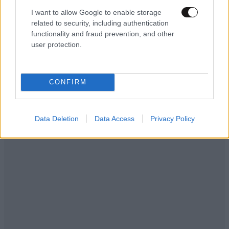
I want to allow Google to enable storage
related to security, including authentication
functionality and fraud prevention, and other
user protection.
ΚΟΣΜΟΣ
07·08·2026 23:03
Το φαραωνικών διαστάσεων κτίριο που χτίζει ο
CONFIRM
Έλον Μασκ λέγεται Terafab και θα κοστίσει 16,8
δισ. δολάρια
Data Deletion
Data Access
Privacy Policy