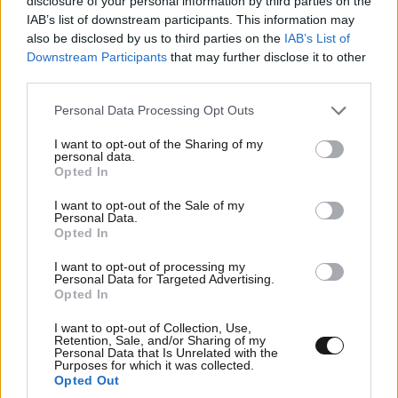
disclosure of your personal information by third parties on the
Διαβάστε και ακολουθήστε τους κανόνες σχολιασμού
IAB’s list of downstream participants. This information may
also be disclosed by us to third parties on the
IAB’s List of
Downstream Participants
that may further disclose it to other
ΠΡΟΣΘΗΚΗ
third parties.
Please note that this website/app uses one or more Google
Personal Data Processing Opt Outs
services and may gather and store information including but
not limited to your visit or usage behaviour. You may click to
I want to opt-out of the Sharing of my
HeJazz
15·05·2026 10:24
personal data.
grant or deny consent to Google and its third-party tags to
Opted In
use your data for below specified purposes in below Google
Τους τσακίζουν με drones και αντιαρματικά εδώ και
consent section.
I want to opt-out of the Sale of my
ενα μήνα και τωρα θυμηθήκατε να βγάλετε είδηση...
Personal Data.
Opted In
Απαντήστε
0
0
I want to opt-out of processing my
Personal Data for Targeted Advertising.
Opted In
I want to opt-out of Collection, Use,
Retention, Sale, and/or Sharing of my
Personal Data that Is Unrelated with the
Purposes for which it was collected.
Opted Out