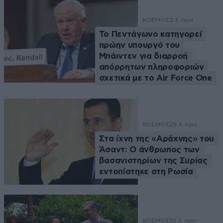
ΚΟΣΜΟΣ
2 λ. πριν
Το Πεντάγωνο κατηγορεί
πρώην υπουργό του
Μπάιντεν για διαρροή
απόρρητων πληροφοριών
σχετικά με το Air Force One
ΚΟΣΜΟΣ
25 λ. πριν
Στα ίχνη της «Αράχνης» του
Άσαντ: Ο άνθρωπος των
βασανιστηρίων της Συρίας
εντοπίστηκε στη Ρωσία
ΚΟΣΜΟΣ
53 λ. πριν