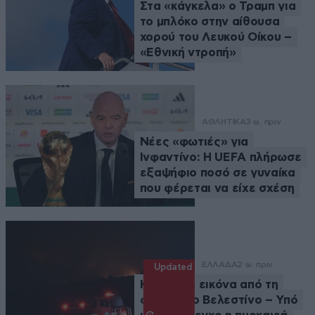
Στα «κάγκελα» ο Τραμπ για
το μπλόκο στην αίθουσα
χορού του Λευκού Οίκου –
«Εθνική ντροπή»
ΑΘΛΗΤΙΚΑ
3 ω. πριν
Νέες «φωτιές» για
Ινφαντίνο: Η UEFA πλήρωσε
εξαψήφιο ποσό σε γυναίκα
που φέρεται να είχε σχέση
ΕΛΛΑΔΑ
2 ω. πριν
Updated
Καλύτερη εικόνα από τη
φωτιά στο Βελεστίνο – Υπό