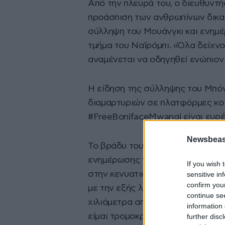
Από την πλευρά του, ο διευθυντ
προάσπιση των ανθρωπίνων δικαι
σύλληψη του Μουάνγκι και ενημ
τμήμα του Ναϊρόμπι. «Όλα δείχνο
αναμένεται να οδηγηθεί ενώπιον
Η είδηση της σύλληψης του Μπό
διαμαρτυριών σε πλατφόρμες κοι
#FreeBonifaceMwangi είναι ευρ
Newsbeast
Το βράδυ του Σαββάτου ακτιβιστ
ενημέρωσης να καλύψουν την έφ
If you wish 
στην κενυατική πρωτεύουσα. Κοι
sensitive in
confirm you
με την εξής λεζάντα: «Με απήγαγ
continue se
χιλιόμετρα από το Ναϊρόμπι), κα
information 
είμαι τρομοκράτης».
further disc