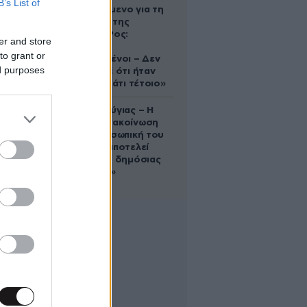
B’s List of
κατηγορούμενο για τη
δολοφονία της
Ελίζαμπεθ Ρος:
er and store
«Είμαστε
to grant or
συντετριμμένοι – Δεν
ed purposes
έδειξε ποτέ ότι ήταν
ικανός για κάτι τέτοιο»
Χρίστος Κούγιας – Η
αυστηρή ανακοίνωση
για την προσωπική του
ζωή: «Δεν αποτελεί
αντικείμενο δημόσιας
συζήτησης»