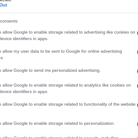
Out
consents
o allow Google to enable storage related to advertising like cookies on
evice identifiers in apps.
o allow my user data to be sent to Google for online advertising
s.
οιούς»
to allow Google to send me personalized advertising.
Ερευνών (DCI) ανέφερε πως, σύμφωνα με τα
o allow Google to enable storage related to analytics like cookies on
evice identifiers in apps.
ς, από το γραφείο του Μουάνγκι προήλθαν
για «πρόσληψη κακοποιών». Σύμφωνα με το
o allow Google to enable storage related to functionality of the website
 οποίο κοινοποίησε ακτιβιστής σε πλατφόρμες
νοι κακοποιοί τρομοκράτησαν πολίτες,
o allow Google to enable storage related to personalization.
ες ταραχές την 25η Ιουνίου 2025.
o allow Google to enable storage related to security, including