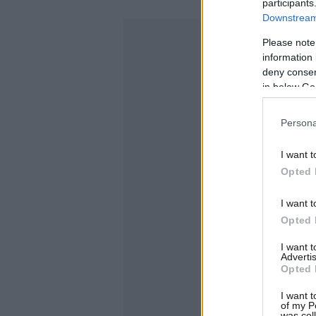
participants
Downstream 
Please note
information 
deny consent
in below Go
Persona
I want t
Opted 
I want t
Opted 
I want 
Advertis
Opted 
I want t
of my P
was col