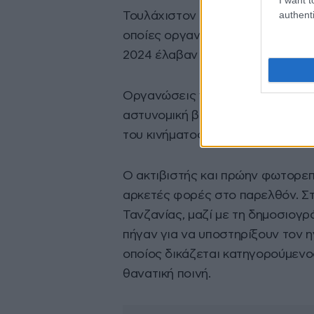
authenti
Τουλάχιστον 19 άνθρωποι σκοτώθ
οποίες οργανώθηκαν στη μνήμη 
2024 έλαβαν ανεξέλεγκτες διαστ
Οργανώσεις για την προάσπιση 
αστυνομική βία και την εμπλοκή
του κινήματος.
Ο ακτιβιστής και πρώην φωτορε
αρκετές φορές στο παρελθόν. Στ
Τανζανίας, μαζί με τη δημοσιογ
πήγαν για να υποστηρίξουν τον η
οποίος δικάζεται κατηγορούμενος
θανατική ποινή.