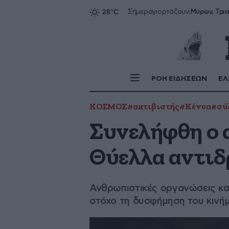
Σήμερα
γιορτάζουν:
ΡΟΗ ΕΙΔΗΣΕΩΝ
ΕΛ
ΚΟΣΜΟΣ
#ακτιβιστής
#Κένυα
#σύ
Συνελήφθη ο 
Θύελλα αντιδ
Ανθρωπιστικές οργανώσεις κα
στόχο τη δυσφήμηση του κινή