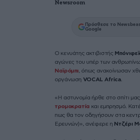
Newsroom
Πρόσθεσε το Newsbeast
Google
Ο κενυάτης ακτιβιστής
Μπόνιφεϊ
αγώνες του υπέρ των ανθρωπίνων
Ναϊρόμπι
, όπως ανακοίνωσαν χθε
οργάνωση
VOCAL Africa
.
«Η αστυνομία ήρθε στο σπίτι μας 
τρομοκρατία
και εμπρησμό. Κατ
πως θα τον οδηγήσουν στα κεντρ
Ερευνών)», ανέφερε η
Ντζέρι Μ