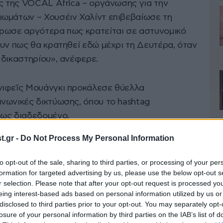
ής της VOCAL Africa – οργάνωσης για την
ωμάτων – Χουσέιν Χαλίντ επιβεβαίωσε τη
έρωσε αργότερα πως κρατείται σε αστυνομικό
υν πως θα κρατηθεί εδώ μέχρι τη Δευτέρα, όταν
 δικαστηρίου», ανέφερε.
νιφεϊς Μουάνγκι προκάλεσε θύελλα
νωνικές δικτύωσης, όπου το hashtag
έως διαδεδομένο.
.gr -
Do Not Process My Personal Information
ές απηύθυναν έκκληση προς τα μέσα
οδο αστυνομικών στο γραφείο του ακτιβιστή
to opt-out of the sale, sharing to third parties, or processing of your per
νοποίησαν επίσης μια φωτογραφία του Μουάνγκι
formation for targeted advertising by us, please use the below opt-out s
r selection. Please note that after your opt-out request is processed y
αν από το σπίτι μου στη Λουκένια (περίπου 40
eing interest-based ads based on personal information utilized by us or
τηγορούμενος για εμπρησμό και τρομοκρατία. Δεν
disclosed to third parties prior to your opt-out. You may separately opt-
losure of your personal information by third parties on the IAB’s list of