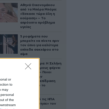
Αθηνά Οικονομάκου
από τα Μπόρα Μπόρα:
«Έσκασε τώρα όλη η
κούραση» – Το
απρόοπτο πρόβλημα
υγείας
5 ροφήματα που
μπορείτε να πίνετε πριν
τον ύπνο για καλύτερα
επίπεδα σακχάρου στο
αίμα
Ζώδια σήμερα: Η Σελήνη
στους Διδύμους φέρνει
ανατροπές – Ποιοι
δέχονται την
sonal or
ευεργετική επίδραση
ection to
του Δία από το
ou may
απόγευμα;
 personal
Ζευγάρι από τις ΗΠΑ
out of the
που «υιοθέτησε» τον
 downstream
Αφγανό