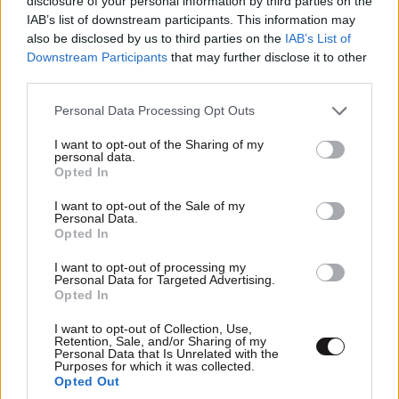
disclosure of your personal information by third parties on the
IAB’s list of downstream participants. This information may
Ακολουθήστε το
NEWSBEAST
στο
Google News
also be disclosed by us to third parties on the
IAB’s List of
και μάθετε πρώτοι όλες τις ειδήσεις
Downstream Participants
that may further disclose it to other
third parties.
Please note that this website/app uses one or more Google
Personal Data Processing Opt Outs
services and may gather and store information including but
not limited to your visit or usage behaviour. You may click to
I want to opt-out of the Sharing of my
personal data.
grant or deny consent to Google and its third-party tags to
Opted In
use your data for below specified purposes in below Google
consent section.
I want to opt-out of the Sale of my
Personal Data.
Opted In
I want to opt-out of processing my
Personal Data for Targeted Advertising.
Opted In
I want to opt-out of Collection, Use,
Retention, Sale, and/or Sharing of my
Personal Data that Is Unrelated with the
Purposes for which it was collected.
Opted Out
ΣΧΌΛΙΑ ΑΝΑΓΝΩΣΤΏΝ
0