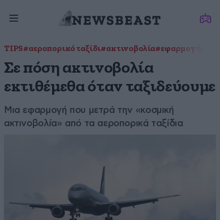
TIPS
#αεροπορικό ταξίδι
#ακτινοβολία
#εφαρμογή
#Ταξ
Σε πόση ακτινοβολία
εκτιθέμεθα όταν ταξιδεύουμε
Μια εφαρμογή που μετρά την «κοσμική
ακτινοβολία» από τα αεροπορικά ταξίδια