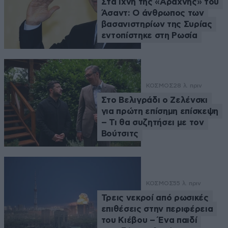
Στα ίχνη της «Αράχνης» του
Άσαντ: Ο άνθρωπος των
βασανιστηρίων της Συρίας
εντοπίστηκε στη Ρωσία
ΚΟΣΜΟΣ
28 λ. πριν
Στο Βελιγράδι ο Ζελένσκι
για πρώτη επίσημη επίσκεψη
– Τι θα συζητήσει με τον
Βούτσιτς
ΚΟΣΜΟΣ
55 λ. πριν
Τρεις νεκροί από ρωσικές
επιθέσεις στην περιφέρεια
του Κιέβου – Ένα παιδί