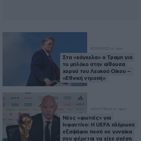
ΚΟΣΜΟΣ
2 ω. πριν
Στα «κάγκελα» ο Τραμπ για
το μπλόκο στην αίθουσα
χορού του Λευκού Οίκου –
«Εθνική ντροπή»
ΑΘΛΗΤΙΚΑ
2 ω. πριν
Νέες «φωτιές» για
Ινφαντίνο: Η UEFA πλήρωσε
εξαψήφιο ποσό σε γυναίκα
που φέρεται να είχε σχέση