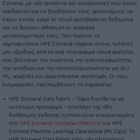
Ezmeral, με νέα προϊόντα και συνεργασίες που έχουν
σχεδιαστεί για να βοηθήσουν τους οργανισμούς να
έχουν ενιαία, edge to cloud πρόσβαση σε δεδομένα
για να δώσουν ώθηση στον ψηφιακό
μετασχηματισμό τους. Ταυτόχρονα, το
χαρτοφυλάκιο HPE Ezmeral παρέχει στους πελάτες
μια υβριδική, end-to-end πλατφόρμα cloud analytics,
που βελτιώνει την ποιότητα, την επαναληψιμότητα,
την απόδοση και την αποτελεσματικότητα για AI /
ML, analytics και data-intensive workloads. Οι νέες
ενημερώσεις περιλαμβάνουν τα παρακάτω:
HPE Ezmeral Data Fabric – Τώρα διατίθεται ως
αυτόνομη προσφορά – επιπλέον της ήδη
διαθέσιμης έκδοσης η οποία είναι ενσωματωμένη
στα
HPE Ezmeral Container Platform
και HPE
Ezmeral Machine Learning Operations (ML Ops). Το
HPE Ezmeral Data Fabric είναι μία πλατφόρμα