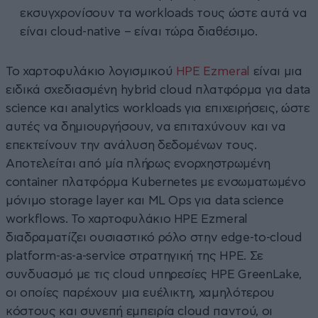
εκσυγχρονίσουν τα workloads τους ώστε αυτά να
είναι cloud-native – είναι τώρα διαθέσιμο.
Το χαρτοφυλάκιο λογισμικού
HPE Ezmeral
είναι μια
ειδικά σχεδιασμένη hybrid cloud πλατφόρμα για data
science και analytics workloads για επιχειρήσεις, ώστε
αυτές να δημιουργήσουν, να επιταχύνουν και να
επεκτείνουν την ανάλυση δεδομένων τους.
Αποτελείται από μία πλήρως ενορχηστρωμένη
container πλατφόρμα Kubernetes με ενσωματωμένο
μόνιμο storage layer και ML Ops για data science
workflows. Το χαρτοφυλάκιο HPE Ezmeral
διαδραματίζει ουσιαστικό ρόλο στην edge-to-cloud
platform-as-a-service στρατηγική της HPE. Σε
συνδυασμό με τις cloud υπηρεσίες HPE GreenLake,
οι οποίες παρέχουν μια ευέλικτη, χαμηλότερου
κόστους και συνεπή εμπειρία cloud παντού, οι