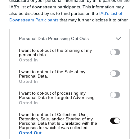
disclosure of your personal information by third parties on the
IAB’s list of downstream participants. This information may
also be disclosed by us to third parties on the
IAB’s List of
Tablet ή Touch Laptop για Παιδί; Ο Πλήρης
Downstream Participants
that may further disclose it to other
Οδηγός Αγοράς για Γονείς
third parties.
Please note that this website/app uses one or more Google
Personal Data Processing Opt Outs
services and may gather and store information including but
not limited to your visit or usage behaviour. You may click to
I want to opt-out of the Sharing of my
personal data.
grant or deny consent to Google and its third-party tags to
Opted In
use your data for below specified purposes in below Google
consent section.
I want to opt-out of the Sale of my
Personal Data.
Opted In
I want to opt-out of processing my
Personal Data for Targeted Advertising.
Opted In
I want to opt-out of Collection, Use,
Retention, Sale, and/or Sharing of my
Personal Data that Is Unrelated with the
Θες να γίνεις influencer; Το ChatGPT μπορεί να
Purposes for which it was collected.
το κάνει πιο εύκολο απ’ όσο φαντάζεσαι
Opted Out