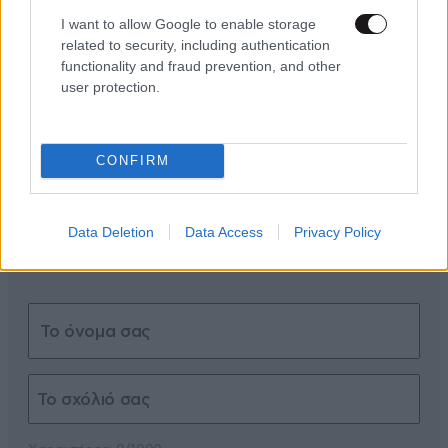
I want to allow Google to enable storage
related to security, including authentication
ΣΧΌΛΙΑ ΑΝΑΓΝΩΣΤΏΝ
0
functionality and fraud prevention, and other
user protection.
CONFIRM
ΠΡΟΣΘΕΣΤΕ ΤΟ ΣΧΟΛΙΟ ΣΑΣ
Data Deletion
Data Access
Privacy Policy