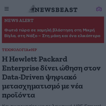
NEWS ALERT
Φωτιά τώρα σε χαμηλή βλάστηση στη Μικρή
Βίγλα, στη Νάξο – Στη μάχη και ένα ελικόπτερο
ΤΕΧΝΟΛΟΓΙΑ
#HP
Η Hewlett Packard
Enterprise δίνει ώθηση στον
Data-Driven ψηφιακό
μετασχηματισμό με νέα
προϊόντα