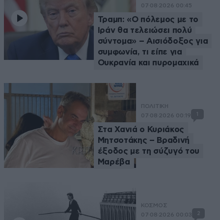
07·08·2026 00:45
Τραμπ: «Ο πόλεμος με το
Ιράν θα τελειώσει πολύ
σύντομα» – Αισιόδοξος για
συμφωνία, τι είπε για
Ουκρανία και πυρομαχικά
ΠΟΛΙΤΙΚΗ
1
07·08·2026 00:19
Στα Χανιά ο Κυριάκος
Μητσοτάκης – Βραδινή
έξοδος με τη σύζυγό του
Μαρέβα
ΚΟΣΜΟΣ
2
07·08·2026 00:03