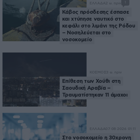
1
ΕΛΛΑΔΑ
2 ω. πριν
Κάβος πρόσδεσης έσπασε
και χτύπησε ναυτικό στο
κεφάλι στο λιμάνι της Ρόδου
– Νοσηλεύεται στο
νοσοκομείο
ΚΟΣΜΟΣ
3 ω. πριν
Επίθεση των Χούθι στη
Σαουδική Αραβία –
Τραυματίστηκαν 11 άμαχοι
ΕΛΛΑΔΑ
07·08·2026 01:11
Στο νοσοκομείο η 30χρονη