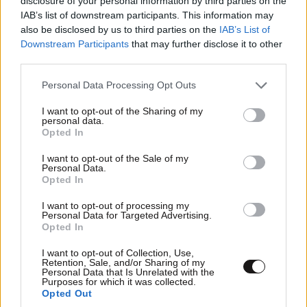
disclosure of your personal information by third parties on the
IAB’s list of downstream participants. This information may
also be disclosed by us to third parties on the
IAB’s List of
Downstream Participants
that may further disclose it to other
third parties.
Please note that this website/app uses one or more Google
Personal Data Processing Opt Outs
services and may gather and store information including but
not limited to your visit or usage behaviour. You may click to
I want to opt-out of the Sharing of my
personal data.
grant or deny consent to Google and its third-party tags to
Opted In
use your data for below specified purposes in below Google
consent section.
I want to opt-out of the Sale of my
Personal Data.
Opted In
I want to opt-out of processing my
Personal Data for Targeted Advertising.
Opted In
ΚΟΣΜΟΣ
06·08·2026 22:16
I want to opt-out of Collection, Use,
Σύγκρουση στον ΟΗΕ: Εννέα κράτη λένε «όχι»
Retention, Sale, and/or Sharing of my
στη Ρωσία για τα Ποινικά Δικαστήρια –
Personal Data that Is Unrelated with the
Purposes for which it was collected.
Ανάμεσά τους και η Ελλάδα
Opted Out