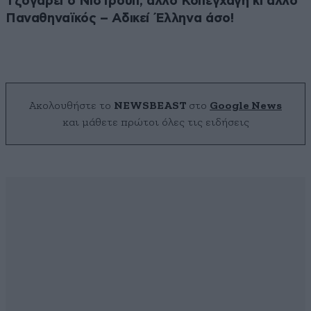
Τζογάρει ο Νίστρουπ, άλλο Κοπεγχάγη κι άλλο
Παναθηναϊκός – Αδικεί Έλληνα άσο!
Ακολουθήστε το
NEWSBEAST
στο
Google News
και μάθετε πρώτοι όλες τις ειδήσεις