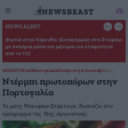
NEWS ALERT
Φωτιά στην Κόρινθο: Συναγερμός στο Στεφάνι
Φ
με εναέρια μέσα και μήνυμα για ετοιμότητα
σ
από το 112
ΑΘΛΗΤΙΚΑ
#Μπενφίκα
#Σπόρτινγκ Λισσαβόνας
Ντέρμπι πρωτοπόρων στην
Πορτογαλία
Το ματς Μπενφίκα-Σπόρτινγκ, δεσπόζει στο
πρόγραμμα της 18ης αγωνιστικής