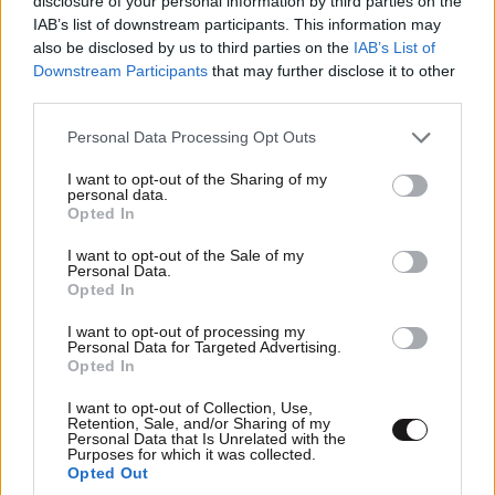
disclosure of your personal information by third parties on the
IAB’s list of downstream participants. This information may
also be disclosed by us to third parties on the
IAB’s List of
Downstream Participants
that may further disclose it to other
third parties.
Please note that this website/app uses one or more Google
Personal Data Processing Opt Outs
services and may gather and store information including but
not limited to your visit or usage behaviour. You may click to
I want to opt-out of the Sharing of my
personal data.
grant or deny consent to Google and its third-party tags to
Opted In
use your data for below specified purposes in below Google
consent section.
I want to opt-out of the Sale of my
Personal Data.
Opted In
I want to opt-out of processing my
Personal Data for Targeted Advertising.
Opted In
I want to opt-out of Collection, Use,
Retention, Sale, and/or Sharing of my
Personal Data that Is Unrelated with the
Purposes for which it was collected.
Opted Out