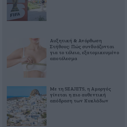
Αυξητική & Ανόρθωση
Στήθους: Πώς συνδυάζονται
για το τέλειο, εξατομικευμένο
αποτέλεσμα
Με τη SEAJETS, η Αμοργός
γίνεται η πιο αυθεντική
απόδραση των Κυκλάδων