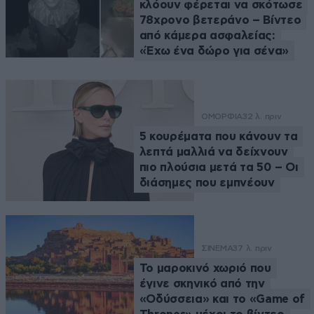
κλόουν φέρεται να σκότωσε
78χρονο βετεράνο – Βίντεο
από κάμερα ασφαλείας:
«Έχω ένα δώρο για σένα»
ΟΜΟΡΦΙΑ
32 λ. πριν
5 κουρέματα που κάνουν τα
λεπτά μαλλιά να δείχνουν
πιο πλούσια μετά τα 50 – Οι
διάσημες που εμπνέουν
ΣΙΝΕΜΑ
37 λ. πριν
Το μαροκινό χωριό που
έγινε σκηνικό από την
«Οδύσσεια» και το «Game of