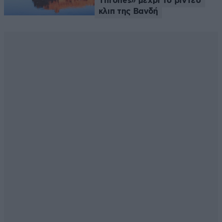
Thrones» μέχρι το βίντεο
κλιπ της Βανδή