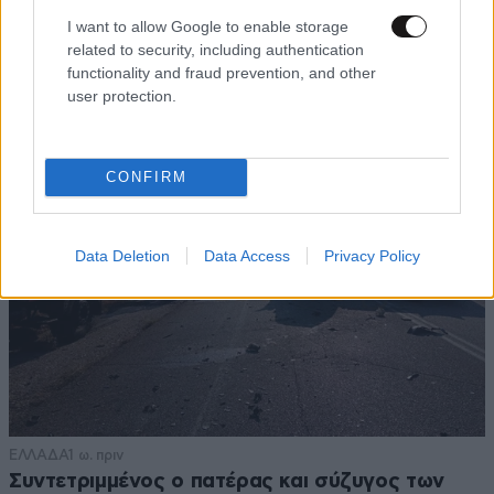
ΔΙΑΤΡΟΦΗ
07·08·2026 08:32
I want to allow Google to enable storage
5 ροφήματα που μπορείτε να πίνετε πριν τον
related to security, including authentication
ύπνο για καλύτερα επίπεδα σακχάρου στο αίμα
functionality and fraud prevention, and other
user protection.
CONFIRM
Data Deletion
Data Access
Privacy Policy
ΕΛΛΑΔΑ
1 ω. πριν
Συντετριμμένος ο πατέρας και σύζυγος των