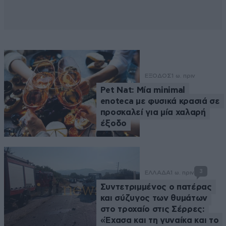
ΕΞΟΔΟΣ
1 ω. πριν
Pet Nat: Μία minimal
enoteca με φυσικά κρασιά σε
προσκαλεί για μία χαλαρή
έξοδο
3
ΕΛΛΑΔΑ
1 ω. πριν
Συντετριμμένος ο πατέρας
και σύζυγος των θυμάτων
στο τροχαίο στις Σέρρες:
«Έχασα και τη γυναίκα και το