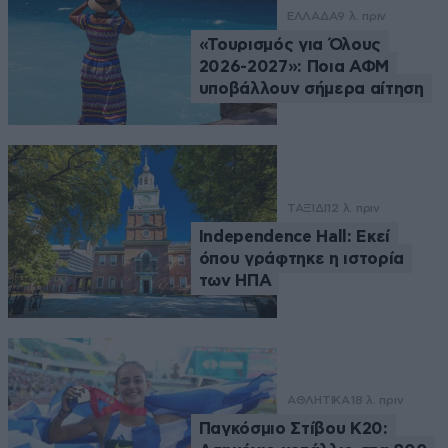
ΕΛΛΑΔΑ
9 λ. πριν
«Τουρισμός για Όλους
2026-2027»: Ποια ΑΦΜ
υποβάλλουν σήμερα αίτηση
ΤΑΞΙΔΙ
12 λ. πριν
Independence Hall: Εκεί
όπου γράφτηκε η ιστορία
των ΗΠΑ
ΑΘΛΗΤΙΚΑ
18 λ. πριν
Παγκόσμιο Στίβου Κ20: