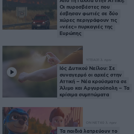
Από τη Γαλλία στην Αττική:
Οι πυροσβέστες που
έσβησαν φωτιές σε δύο
χώρες περιγράφουν τις
«νέες» πυρκαγιές της
Ευρώπης
ΥΓΕΙΑ
31 λ. πριν
Ιός Δυτικού Νείλου: Σε
συναγερμό οι αρχές στην
Αττική – Νέα κρούσματα σε
Άλιμο και Αργυρούπολη – Τα
κρίσιμα συμπτώματα
ON NET
40 λ. πριν
Τα παιδιά λατρεύουν το