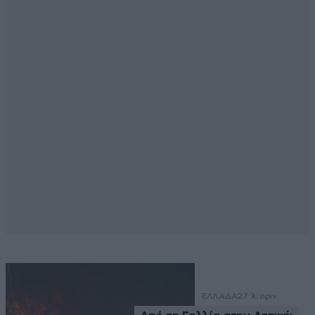
ΕΛΛΑΔΑ
27 λ. πριν