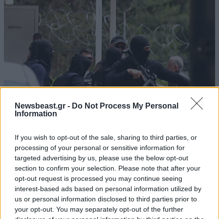
Ρε εξυπνακια
15·03·2022 06:06
Για ποια προσφορα μιλας ? Εκτος απο αυτους που
μενουν ευρωπη ολοι οι αλλοι δεν ξερουν που ειναι η
ελλαδα εκτος ελαχοστων εξαιρεσεων .ηξερα
ανθρωπους στη γερμανια που ειχαν 10 χρονια να
πατησουν στη χωρα γιατι εμαθαν να κανουν τα λεφτα
μασουρια ασχετε . Απλα πες την αληθεια ψηφαλακια
Newsbeast.gr -
Do Not Process My Personal
Information
θελετε πολιτικα τιποτα
Απαντήστε
0
0
If you wish to opt-out of the sale, sharing to third parties, or
ΚΟΣΜΟΣ
3 ω. πριν
processing of your personal or sensitive information for
Η αυτοκρατορία του «Έντικ» και ο «μεγάλος»
targeted advertising by us, please use the below opt-out
που φέρεται να βρίσκεται πίσω του – Τι ορίζει ο
section to confirm your selection. Please note that after your
opt-out request is processed you may continue seeing
όρος Greek Mafia
Χαχα!
15·03·2022 00:48
interest-based ads based on personal information utilized by
us or personal information disclosed to third parties prior to
Μην ανησυχεις και οι Ελληνες του εξωτερικου ξερουν
your opt-out. You may separately opt-out of the further
τι παιζει στην Ελλαδα και θα σας ανταμειψουν καλα