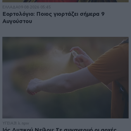
ΕΛΛΑΔΑ
09·08·2026 05:45
Εορτολόγιο: Ποιος γιορτάζει σήμερα 9
Αυγούστου
ΥΓΕΙΑ
31 λ. πριν
Ιός Δυτικού Νείλου: Σε συναγερμό οι αρχές