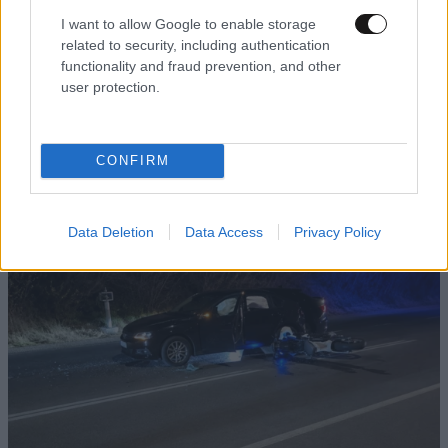
I want to allow Google to enable storage
related to security, including authentication
functionality and fraud prevention, and other
LIFESTYLE
08·08·2026 19:12
user protection.
Εριέττα Κούρκουλου – Τα 33α γενέθλια και τα
φιλιά με τον Βύρωνα Βασιλειάδη: «Καμία στιγμή
ευτυχίας δεδομένη»
CONFIRM
Data Deletion
Data Access
Privacy Policy