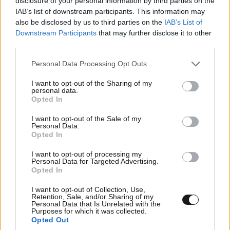
disclosure of your personal information by third parties on the
στις εκλογες!!
IAB’s list of downstream participants. This information may
also be disclosed by us to third parties on the
IAB’s List of
Απαντήστε
0
0
Downstream Participants
that may further disclose it to other
third parties.
Please note that this website/app uses one or more Google
Personal Data Processing Opt Outs
services and may gather and store information including but
Μητσοτάκης=TurkΧαλβά
14·03·2022 23:49
not limited to your visit or usage behaviour. You may click to
I want to opt-out of the Sharing of my
personal data.
grant or deny consent to Google and its third-party tags to
Opted In
Φαντάζεσαι ο Μητσοτάκης να διώξει το Δένδια και
use your data for below specified purposes in below Google
βάλει τον Barbieτσιώτη ΥΠΕΞ; Τώρα. Έρχεται.
consent section.
I want to opt-out of the Sale of my
Personal Data.
Opted In
Απαντήστε
0
0
I want to opt-out of processing my
Personal Data for Targeted Advertising.
Νατο
15·03·2022 00:48
Opted In
https://www.newsbeast.gr/media/arthro/840922
I want to opt-out of Collection, Use,
6/survivor-5-myriella-kourenti-kai-nafsika-
Retention, Sale, and/or Sharing of my
Personal Data that Is Unrelated with the
panagiotakopoulou-estisan-ton-agona-atomikis-
Purposes for which it was collected.
Opted Out
asylias