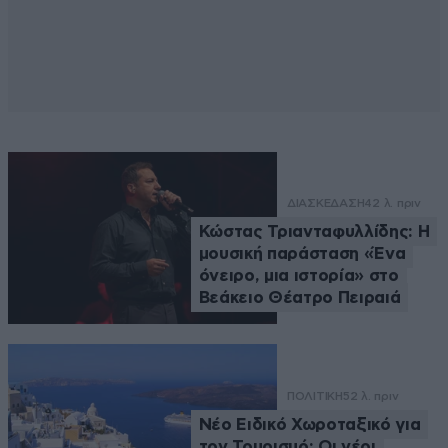
ΔΙΑΣΚΕΔΑΣΗ
42 λ. πριν
Κώστας Τριανταφυλλίδης: Η
μουσική παράσταση «Ένα
όνειρο, μια ιστορία» στο
Βεάκειο Θέατρο Πειραιά
ΠΟΛΙΤΙΚΗ
52 λ. πριν
Νέο Ειδικό Χωροταξικό για
τον Τουρισμό: Οι νέοι