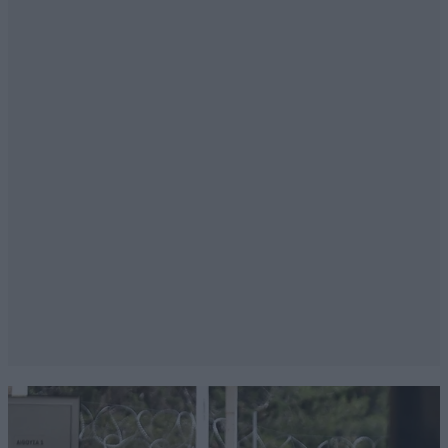
ΑΠΟ ΣΚΑΝΔΑΛΑ,ΑΛΛΑ ΑΠΟ
ΚΟΛΟΤΟΥΜΠΕΣ,ΔΕΞΙΟΤΑΤΕΣ ,η αν θελεις
ΠΡΑΣΙΝΟΓΑΛΑΖΕΣ! ΥΓ ΒΑΣΙΚΑ,ΕΓΩ ΔΕΝ ΥΠΟΣΤΗΡΙΖΩ
ΠΛΕΟΝ ΣΥΡΙΖΑ,ΑΛΛΑ ΤΗΝ ΠΡΑΓΜΑΤΙΚΗ ΑΡΙΣΤΕΡΑ!
ΗΔΗ Ο ΣΥΡΙΖΑ,ΕΚΑΝΕ ΚΟΛΕΓΙΑ ΜΕ ΝΔ-ΠΑΣΟΚ-
ΠΟΤΑΜΙ,ΑΡΑ ΓΙΑ ΜΕΝΑ ΕΙΝΑΙ ΚΟΚΚΙΝΟ ΠΑΝΙ (η
γραμμη αν θες) ΑΠΛΑ ΣΟΥ ΛΕΩ ΟΤΙ ΚΑΙ ΣΤΟΝ
ΠΑΝ,ΟΤΙ ΟΣΟ ΜΕΣΩ ΣΥΡΙΖΑ,ΚΑΠΟΙΟΣ ΧΤΥΠΑΕΙ ΤΗΝ
ΑΡΙΣΤΕΡΑ,ΘΑ ΜΕ ΒΡΙΣΚΕΙ ΑΝΤΙΘΕΤΟ!
Απαντήστε
0
1
punentes
20·07·2015 12:33
@pan Σφραγιδα αριστερας δεν εχει! ΓΙΑΤΙ ΑΠΛΑ
ΑΡΙΣΤΕΡΑ ΔΕΝ ΕΙΝΑΙ! ΟΥΤΕ Ο ΒΑΡΟΥΦΑΚΗΣ ΟΥΤΕ Η
ΒΑΛΑΒΑΝΗ,ΟΥΤΕ ο ....ΚΑΤΡΟΥΓΚΑΛΟΣ (Νο1