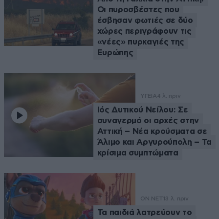
"όλα είναι υπό έλεγχο και να μην ακούμε την
Οι πυροσβέστες που
κινδυνολογία". Και αυτό εσύ το λες σημάδι
έσβησαν φωτιές σε δύο
σκληρής διαπραγμάτευσης και όχι σαν: "Μαμά
χώρες περιγράφουν τις
δεν έχουμε σχέδιο, δεν έχουμε τίποτα, δεν
«νέες» πυρκαγιές της
έχουμε ιδέα." Μάλιστα... Την γη επίπεδη θα μας
Ευρώπης
την βγάλεις εδώ ή σε κάποιο άλλο άρθρο;
Απαντήστε
6
0
ΥΓΕΙΑ
4 λ. πριν
Ιός Δυτικού Νείλου: Σε
ZeroMan
20·07·2015 17:29
συναγερμό οι αρχές στην
Έχεις διαπραγματευτεί ποτέ για κάτι ?
Αττική – Νέα κρούσματα σε
Άλιμο και Αργυρούπολη – Τα
κρίσιμα συμπτώματα
Απαντήστε
0
0
ON NET
13 λ. πριν
Τα παιδιά λατρεύουν το