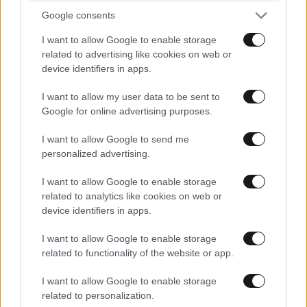
Google consents
200+++δις,και μιλας για 3 μυρια,ενταξει ειναι
ΠΕΡΙΣΣΟΤΕΡΑ ΣΧΟΛΙΑ
...παρατραβηγμενο! ΤΟ 99% ΕΞΩ ΤΑ ΕΧΟΥΝ
I want to allow Google to enable storage
ΑΝΘΡΩΠΟΙ ΣΥΣΤΗΜΙΚΟΙ,ΑΝΘΡΩΠΟΙ ΤΟΥ
related to advertising like cookies on web or
ΠΛΟΥΤΟΥ,ΟΠΟΥ 3 ΜΥΡΙΑ,ΕΙΝΑΙ ΓΙΑ ΤΣΙΧΛΕΣ!
device identifiers in apps.
TRENDING
Απαντήστε
0
1
I want to allow my user data to be sent to
Google for online advertising purposes.
I want to allow Google to send me
personalized advertising.
I want to allow Google to enable storage
related to analytics like cookies on web or
device identifiers in apps.
I want to allow Google to enable storage
related to functionality of the website or app.
I want to allow Google to enable storage
related to personalization.