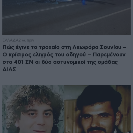
punentes
20·07·2015 23:45
@pan Πρακτικα δεν υπαρχει κομμα,οπως το
οριοθετω εγω,γιατι αν υπηρχε δεν θα
ψηφιζα συριζα! Τωρα θα
ΕΛΛΑΔΑ
2 ω. πριν
ψαξω,προσπαθωντας να αποφυγω τον
Πώς έγινε το τροχαίο στη Λεωφόρο Σουνίου –
σκοπελο του ΚΚΕ,μιας και απο την μια
Ο κρίσιμος ελιγμός του οδηγού – Παρεμένουν
υπαρχει σταλινολαγνια,απο την αλλη το
στο 401 ΣΝ οι δύο αστυνομικοί της ομάδας
βλεπω εντονα συστημικο,μιας και εχει
ΔΙΑΣ
λερωμενη την φωλια του με τον 902 κλπ
Απο εκει και περα....ΕΠΑΜ,ΑΝΤΑΡΣΥΑ,μιας
και τουλαχιστον ΕΙΝΑΙ ΞΕΚΑΘΑΡΟΙ ΤΙ
ΘΕΛΟΥΝ!
Απαντήστε
0
1
αννα βακ.
19·07·2015 18:00