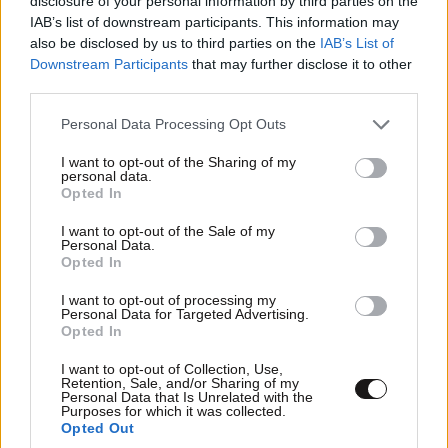
disclosure of your personal information by third parties on the
@ΤΕΤΡΑΓΩΝΑΚΙΑΣ 2)Τωρα οσον αφορα την
IAB’s list of downstream participants. This information may
δραχμη,και τον μυθο,του οτι οποιος ειναι εξω θα μας
also be disclosed by us to third parties on the
IAB’s List of
Downstream Participants
that may further disclose it to other
αγοραζει μπιτ παρα! ΗΔΗ ΕΙΜΑΣΤΕ
third parties.
ΕΞΑΓΟΡΑΣΜΕΝΟΙ,ΓΙΑ ΝΑ ΜΕΙΝΟΥΜΕ ΣΤΟ ΕΥΡΩ,ΗΔΗ
ΕΧΟΥΝ ΧΑΣΕΙ ΤΗΝ ΑΞΙΑ ΤΟΥΣ ΤΑ ΣΠΙΤΙΑ ΜΑΣ,ΗΔΗ
Please note that this website/app uses one or more Google
Personal Data Processing Opt Outs
ΕΧΟΥΜΕ ΜΙΑ ΥΦΕΣΗ,ΜΙΑ ΤΕΡΑΣΤΙΑ ΑΝΕΡΓΙΑ,ΑΡΑ ΘΑ
services and may gather and store information including but
ΧΑΣΟΥΝ ΚΙ'ΑΛΛΟ! Ισα Ισα αν καποιος εχει λεφτα
not limited to your visit or usage behaviour. You may click to
I want to opt-out of the Sharing of my
personal data.
grant or deny consent to Google and its third-party tags to
εξω,με την δραχμη θα βρει ευκαιρια,να τα φερει
Opted In
use your data for below specified purposes in below Google
εδω,να επενδυσει,και να εχει λεφτα εξω σε ευρω,να
consent section.
I want to opt-out of the Sale of my
εισαγει,και να πουλαει φτηνα λογω δραχμης,και να
Personal Data.
τρελαθει στις εξαγωγες! οι επενδυσεις πλεον γινονται
Opted In
σε χωρες με εθνικο νομισμα! ΟΠΩΣ ΒΛΕΠΕΙΣ,ΚΑΙ ΕΤΣΙ
I want to opt-out of processing my
Η ΔΡΑΧΜΗ ΕΙΝΑΙ ΤΟ ΜΗ ΧΕΙΡΟΝ! ΕΝΑ ΑΝΑΓΚΑΙΟ
Personal Data for Targeted Advertising.
ΚΑΚΟ,ΩΣΤΕ ΝΑ ΣΤΑΜΑΤΗΣΕΙ Η ΑΦΑΙΜΑΞΗ,και ΜΕΣΩ
Opted In
ΕΞΑΓΩΓΗΣ ΚΕΦΑΛΑΙΩΝ ΑΠΟ ΤΗΝ ΧΩΡΑ! ΑΥΤΟ
I want to opt-out of Collection, Use,
ΕΦΑΓΕ ΚΑΙ ΤΗΝ ΑΡΓΕΝΤΙΝΗ ΤΟ 2001!ΔΙΑΒΑΣΕ ΛΙΓΟ!
Retention, Sale, and/or Sharing of my
Personal Data that Is Unrelated with the
ΕΠΑΝΕΚΚΙΝΗΣΗ ,ΚΑΙ ΘΕΡΑΠΕΙΑ ΠΑΘΟΓΕΝΕΙΑΣ,ΜΕ
Purposes for which it was collected.
ΔΑΝΕΙΑ,ΔΕΝ ΘΑ ΓΙΝΕΙ ΠΟΤΕ! ΥΓ Μην μου λες τωρα
Opted Out
ιστοριες για λαζοπουλους,κλπ.....,εξω ειναι