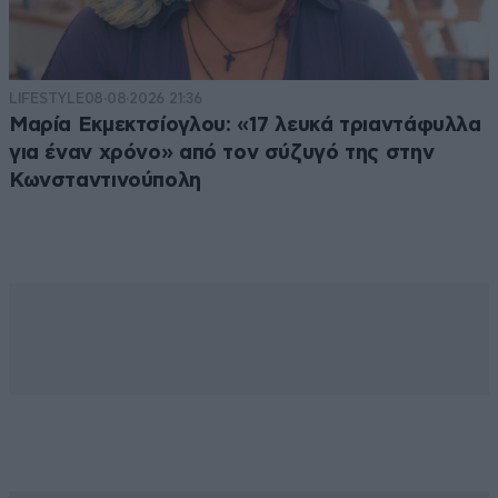
καταπτυστη αριστερα
19·07·2015 19:41
αννα βακ. εχεις χιλια δικια ετσι ακριβως ειναι οι
LIFESTYLE
08·08·2026 21:36
ανθρωποι ειναι ελεεινοι και τρισαθλιοι αναξιοι
Μαρία Εκμεκτσίογλου: «17 λευκά τριαντάφυλλα
λογου οτι και να πεις ειναι λιγο δεν σκεφτηκαν
για έναν χρόνο» από τον σύζυγό της στην
καθολου τον κοσμο οταν εκαναν οτι εκαναν
Κωνσταντινούπολη
μονο υποσχεσεις και λογια κουφια τιποτα αλλο
καρεκλοκενταυροι λιγουρια ηρθαν να φανε με
10 μασελες να βολεψουν τους δικους τους
τυχοδιωκτες και ανικανοι ψευτες
Απαντήστε
0
0
punentes
20·07·2015 13:07
@ αννα βακ. ΚΑΤΑΡΧΑΣ ΕΥΧΟΜΑΙ ΤΟ
ΚΑΛΥΤΕΡΟ ΓΙΑ ΤΗΝ ΥΓΕΙΑ ΤΟΥ
ΣΥΓΓΕΝΟΥΣ ΣΟΥ,ΟΠΩΣ ΚΑΙ ΣΕ ΚΑΘΕ
ΑΝΘΡΩΠΟ,ΟΤΙ ΚΑΙ ΑΝ ΠΙΣΤΕΥΕΙ! ΚΑΙ