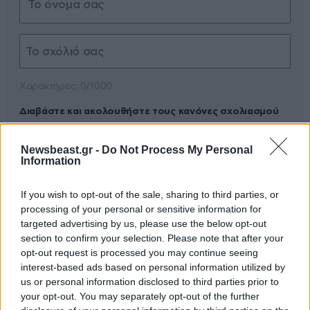
Xαρακτήρες: 0/1000
Διαβάστε και ακολουθήστε τους κανόνες σχολιασμού
ΠΡΟΣΘΗΚΗ
Newsbeast.gr -
Do Not Process My Personal
Information
If you wish to opt-out of the sale, sharing to third parties, or
processing of your personal or sensitive information for
ΜΗΤΣΣΣΣΣ
06·02·2025 09:32
targeted advertising by us, please use the below opt-out
section to confirm your selection. Please note that after your
να τους παει. βγηκαν ολοι στα καναλια. τωρα μετα
opt-out request is processed you may continue seeing
απο 2 χρονια ξυπνησανε. ΦΥΛΑΚΗ ΟΛΟΙ.
interest-based ads based on personal information utilized by
us or personal information disclosed to third parties prior to
Απαντήστε
0
0
your opt-out. You may separately opt-out of the further