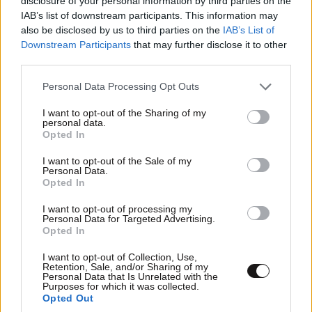
disclosure of your personal information by third parties on the
IAB’s list of downstream participants. This information may
also be disclosed by us to third parties on the
IAB’s List of
Downstream Participants
that may further disclose it to other
third parties.
Please note that this website/app uses one or more Google
Personal Data Processing Opt Outs
services and may gather and store information including but
not limited to your visit or usage behaviour. You may click to
I want to opt-out of the Sharing of my
personal data.
grant or deny consent to Google and its third-party tags to
Opted In
use your data for below specified purposes in below Google
consent section.
I want to opt-out of the Sale of my
Personal Data.
Opted In
I want to opt-out of processing my
Personal Data for Targeted Advertising.
Opted In
Χδρ.
05·02·2025 20:48
I want to opt-out of Collection, Use,
Retention, Sale, and/or Sharing of my
Personal Data that Is Unrelated with the
Ρίξτε το Καραμανλή στα λιοντάρια να σωθείτε δεν
Purposes for which it was collected.
Opted Out
γίνεται αλλιώς είμαι από σερρες