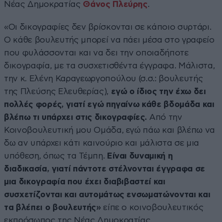
Νέας Δημοκρατίας
Θάνος Πλεύρης
.
«Οι δικογραφίες δεν βρίσκονται σε κάποιο συρτάρι.
Ο κάθε βουλευτής μπορεί να πάει μέσα στο γραφείο
που φυλάσσονται και να δει την οποιαδήποτε
δικογραφία, με τα συσχετισθέντα έγγραφα. Μάλιστα,
την κ. Ελένη Καραγεωργοπούλου (σ.σ.: βουλευτής
της Πλεύσης Ελευθερίας),
εγώ ο ίδιος την έχω δει
πολλές φορές, γιατί εγώ πηγαίνω κάθε βδομάδα και
βλέπω τι υπάρχει στις δικογραφίες.
Από την
Κοινοβουλευτική μου Ομάδα, εγώ πάω και βλέπω να
δω αν υπάρχει κάτι καινούριο και μάλιστα σε μια
υπόθεση, όπως τα Τέμπη.
Είναι δυναμική η
διαδικασία, γιατί πάντοτε στέλνονται έγγραφα σε
μια δικογραφία που έχει διαβιβαστεί και
συσχετίζονται και αυτομάτως ενσωματώνονται και
τα βλέπει ο βουλευτής»
είπε ο κοινοβουλευτικός
εκπρόσωπος της Νέας Δημοκρατίας.