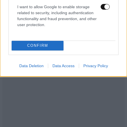
ΑΘΛΗΤΙΚΑ
07·08·2026 21:30
I want to allow Google to enable storage
Ακυρώνει δύο συμβόλαια ο Λαρεντζάκης και
related to security, including authentication
υπογράφει σε ελληνική ομάδα-έκπληξη!
functionality and fraud prevention, and other
user protection.
CONFIRM
Data Deletion
Data Access
Privacy Policy