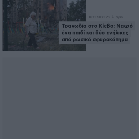
ΚΟΣΜΟΣ
22 λ. πριν
Τραγωδία στο Κίεβο: Νεκρό
ένα παιδί και δύο ενήλικες
από ρωσικό σφυροκόπημα