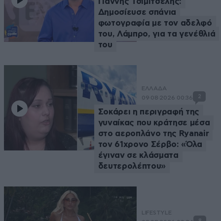
Γιάννης Τσιμιτσέλης:
Δημοσίευσε σπάνια
φωτογραφία με τον αδελφό
του, Λάμπρο, για τα γενέθλιά
του
ΕΛΛΑΔΑ
2
09·08·2026 00:36
Σοκάρει η περιγραφή της
γυναίκας που κράτησε μέσα
στο αεροπλάνο της Ryanair
τον 61χρονο Σέρβο: «Όλα
έγιναν σε κλάσματα
δευτερολέπτου»
LIFESTYLE
8