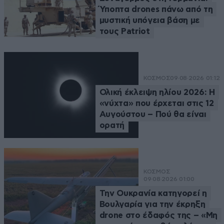
Ύποπτα drones πάνω από τη
μυστική υπόγεια βάση με
τους Patriot
ΚΟΣΜΟΣ
09·08·2026 01:12
Ολική έκλειψη ηλίου 2026: Η
«νύχτα» που έρχεται στις 12
Αυγούστου – Πού θα είναι
ορατή
ΚΟΣΜΟΣ
09·08·2026 01:00
Την Ουκρανία κατηγορεί η
Βουλγαρία για την έκρηξη
drone στο έδαφός της – «Μη