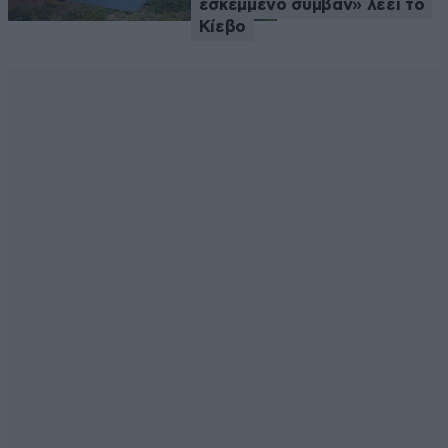
εσκεμμένο συμβάν» λέει το
Κίεβο