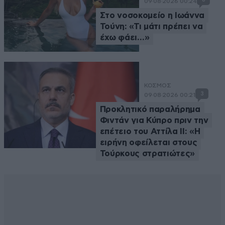
09·08·2026 00:24
Στο νοσοκομείο η Ιωάννα
Τούνη: «Τι μάτι πρέπει να
έχω φάει…»
ΚΟΣΜΟΣ
3
09·08·2026 00:21
Προκλητικό παραλήρημα
Φιντάν για Κύπρο πριν την
επέτειο του Αττίλα ΙΙ: «Η
ειρήνη οφείλεται στους
Τούρκους στρατιώτες»