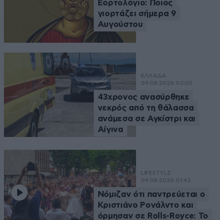
Εορτολόγιο: Ποιος
γιορτάζει σήμερα 9
Αυγούστου
ΕΛΛΑΔΑ
09·08·2026 02:00
43χρονος ανασύρθηκε
νεκρός από τη θάλασσα
ανάμεσα σε Αγκίστρι και
Αίγινα
LIFESTYLE
09·08·2026 01:42
Νόμιζαν ότι παντρεύεται ο
Κριστιάνο Ρονάλντο και
όρμησαν σε Rolls-Royce: Το