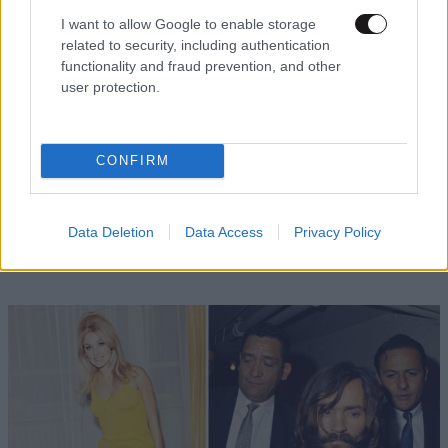
I want to allow Google to enable storage
related to security, including authentication
functionality and fraud prevention, and other
user protection.
CONFIRM
LIFESTYLE
08·08·2026 09:01
Νία Βαρντάλος – Σπύρος Κατσαγάνης: Μια
σχέση που θυμίζει σενάριο ταινίας και μετρά
Data Deletion
Data Access
Privacy Policy
πάνω από τέσσερα χρόνια