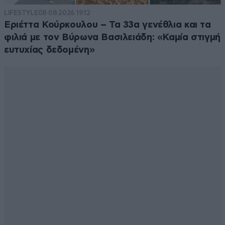
LIFESTYLE
08·08·2026 19:12
Εριέττα Κούρκουλου – Τα 33α γενέθλια και τα
φιλιά με τον Βύρωνα Βασιλειάδη: «Καμία στιγμή
ευτυχίας δεδομένη»