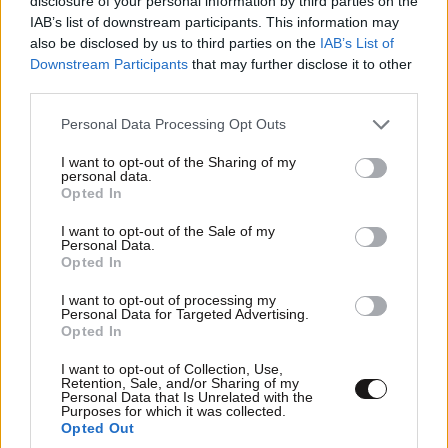
disclosure of your personal information by third parties on the
IAB’s list of downstream participants. This information may
also be disclosed by us to third parties on the
IAB’s List of
Downstream Participants
that may further disclose it to other
third parties.
Please note that this website/app uses one or more Google
Personal Data Processing Opt Outs
services and may gather and store information including but
not limited to your visit or usage behaviour. You may click to
I want to opt-out of the Sharing of my
personal data.
grant or deny consent to Google and its third-party tags to
Opted In
use your data for below specified purposes in below Google
consent section.
I want to opt-out of the Sale of my
Personal Data.
LIFESTYLE
08·08·2026 22:48
Opted In
Περικλής Κονδυλάτος: Οι πρώτες φωτογραφίες
με τη σύντροφό του Ελίνα από τις διακοπές
I want to opt-out of processing my
Personal Data for Targeted Advertising.
τους
Opted In
I want to opt-out of Collection, Use,
Retention, Sale, and/or Sharing of my
Personal Data that Is Unrelated with the
Purposes for which it was collected.
Opted Out