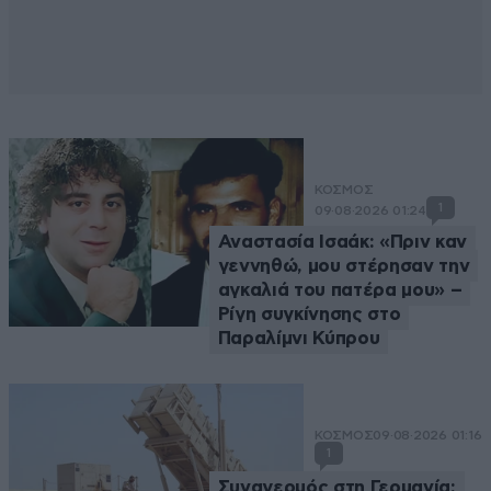
ΚΟΣΜΟΣ
1
09·08·2026 01:24
Αναστασία Ισαάκ: «Πριν καν
γεννηθώ, μου στέρησαν την
αγκαλιά του πατέρα μου» –
Ρίγη συγκίνησης στο
Παραλίμνι Κύπρου
ΚΟΣΜΟΣ
09·08·2026 01:16
1
Συναγερμός στη Γερμανία: