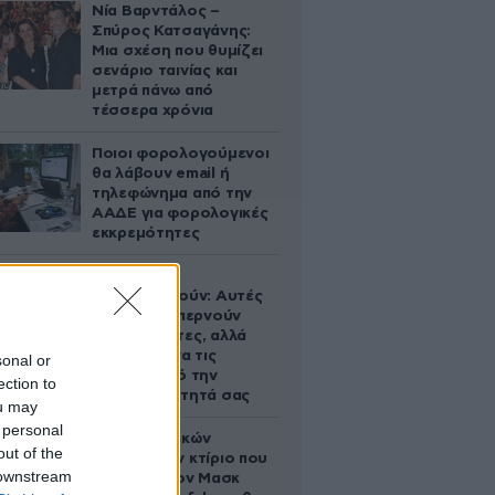
Νία Βαρντάλος –
Σπύρος Κατσαγάνης:
Μια σχέση που θυμίζει
σενάριο ταινίας και
μετρά πάνω από
τέσσερα χρόνια
Ποιοι φορολογούμενοι
θα λάβουν email ή
τηλεφώνημα από την
ΑΑΔΕ για φορολογικές
εκκρεμότητες
Ογκολόγοι
προειδοποιούν: Αυτές
οι τροφές, περνούν
απαρατήρητες, αλλά
καλό είναι να τις
sonal or
βγάλετε από την
ection to
καθημερινότητά σας
ou may
 personal
Το φαραωνικών
out of the
διαστάσεων κτίριο που
 downstream
χτίζει ο Έλον Μασκ