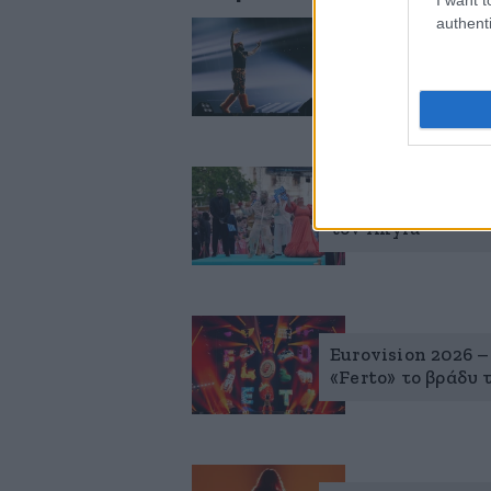
authenti
Eurovision 2026: 
Ημιτελικό – Σε πο
Eurovision 2026: 
τον Akyla
Eurovision 2026 –
«Ferto» το βράδυ 