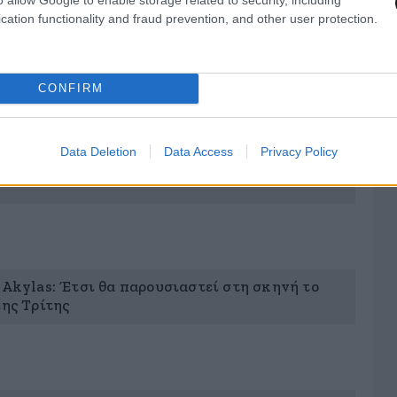
cation functionality and fraud prevention, and other user protection.
Οι αποδόσεις των στοιχημάτων λίγο πριν τον Α’
ια θέση βρίσκεται η Ελλάδα
CONFIRM
Data Deletion
Data Access
Privacy Policy
Οι νέες φωτογραφίες από το Τιρκουάζ Χαλί με
 Akylas: Έτσι θα παρουσιαστεί στη σκηνή το
της Τρίτης