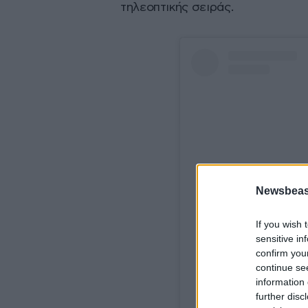
τηλεοπτικής σειράς.
Newsbeast
If you wish 
sensitive in
confirm you
View
continue se
information 
further disc