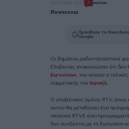
11·05·2026 14:57
σχόλια
7
Newsroom
Πρόσθεσε το Newsbeast
Google
Οι δημόσιοι ραδιοτηλεοπτικοί φορ
Σλοβενίας ανακοίνωσαν ότι δεν
Eurovision,
του οποίου ο τελικό
συμμετοχής του
Ισραήλ.
Ο σλοβένικος όμιλος RTV, όπως 
αυτού θα μεταδώσει ένα πρόγρα
ισπανικό RTVE έχει προγραμματί
δεν συνδέεται με τη Eurovision κ