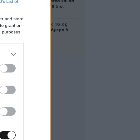
B’s List of
λέγεται Terafab και θα
κοστίσει 16,8 δισ.
δολάρια
er and store
Εορτολόγιο: Ποιος
to grant or
γιορτάζει σήμερα 8
ed purposes
Αυγούστου